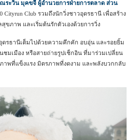
ุณระวิน มุคขจี ผู้อำนวยการฝ่ายการตลาด ส่วน
 Cityrun Club รวมถึงนักวิ่งชาวอุดรธานี เพื่อสร้าง
ขภาพ และเริ่มต้นรักตัวเองด้วยการวิ่ง
ุดรธานีเต็มไปด้วยความคึกคัก อบอุ่น และรอยยิ้ม
นชมเมือง หรือสายถ่ายรูปเช็กอิน ที่มาร่วมเปลี่ยน
สุขภาพที่แข็งแรง มิตรภาพที่งดงาม และพลังบวกกลับ