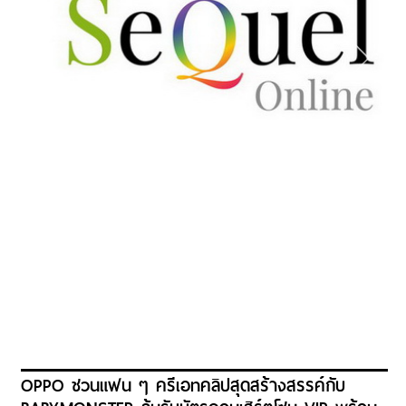
OPPO ชวนแฟน ๆ ครีเอทคลิปสุดสร้างสรรค์กับ