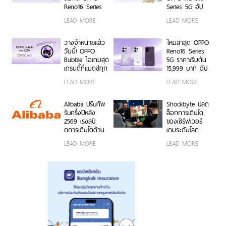
Moment กับ
6 ก.ค. – 17 ส.ค.
Reno16 Series
Series 5G อัป
OPPO Reno16
2569 เท่านั้น
5G ผ่าน Live
เกรดกล้องมุม
LEAD MORE
LEAD MORE
Series 5G เร็ว ๆ
Unbox พร้อม
กว้างพิเศษ
นี้
โชว์ฟีเจอร์โชว์
50MP กว้าง
กล้องมุมกว้าง
0.6x ถ่ายคนสวย
วางจำหน่ายแล้ว
ใหม่ล่าสุด OPPO
พิเศษ 50MP
สีผิวเป็น
วันนี้! OPPO
Reno16 Series
0.6x เก็บทุก
ธรรมชาติทั้งภาพ
Bubble ไอเทมสุด
5G ราคาเริ่มต้น
โมเมนต์ โดดเด่น
นิ่งและวิดีโอ ใน
เทรนดี้ที่แมตช์ทุก
15,999 บาท อัป
เป็นตัวเอง
ราคาเริ่มต้นเพียง
ไลฟ์สไตล์ เปิด 5
เกรดกล้องมุม
LEAD MORE
LEAD MORE
15,999 บาท
คุณสมบัติเด่น ใช้
กว้างพิเศษ
พร้อมรับฟรีของ
งานง่าย พร้อมใช้
50MP ให้ถ่ายคน
สมนาคุณสุดคุ้ม
งานได้ทั้งบนสมา
สวยทั้งภาพและ
Alibaba ปรับทัพ
Shockbyte ปลด
ค่า!
ร์ตโฟน OPPO
วิดีโอ พร้อม
รับครึ่งปีหลัง
ล็อกการเติบโต
และระบบ iOS ใน
ดีไซน์ดวงดาว 3
2569 เร่งสปี
ของเซิร์ฟเวอร์
ราคา 2,999 บาท
มิติ ครั้งแรกใน
ดการเติบโตด้าน
เกมระดับโลก
อุตสาหกรรม
AI ความพร้อม
ด้วยขุมพลัง
LEAD MORE
LEAD MORE
ขององค์กร
เซิร์ฟเวอร์
โมเดลที่ล้ำสมัย
โปรเซสเซอร์
และการขยาย
AMD
โครงสร้างพื้นฐาน
ทั่วโลก