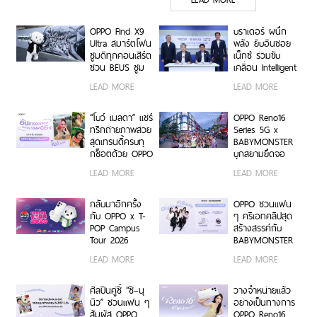
Edition เติมความน่ารักทุก
โมเมนต์ เริ่ม 7 ส.ค. 69
OPPO Find X9
บราเดอร์ ผนึก
Ultra สมาร์ตโฟน
พลัง ยิบอินซอย
ซูมดีทุกคอนเสิร์ต
เน็กซ์ ร่วมขับ
ชวน BEUS ซูม
เคลื่อน Intelligent
เก็บทุกโมเมนต์
Document
LEAD MORE
LEAD MORE
ความสนุกสุดคม
Transformation
ชัด ในคอนเสิร์ต
ด้วย AI OCR
BUS LIGHT AS
Platform ยก
“โบว์ เมลดา” แชร์
OPPO Reno16
ONE
ระดับการจัดการ
ทริกถ่ายภาพสวย
Series 5G x
ข้อมูลสู่ยุค
สุดเทรนดี้ครบทุ
BABYMONSTER
Digital-First
กช็อตด้วย OPPO
บุกสยามยึดจอ
Enterprise
Reno16 Series
ยักษ์ ส่งต่อแรง
LEAD MORE
LEAD MORE
5G
บันดาลใจให้ทุก
โมเมนต์เป็นตัว
เองได้เต็มที่ ผ่าน
กลับมาอีกครั้ง
OPPO ชวนแฟน
OPPO K-POP
กับ OPPO x T-
ๆ ครีเอทคลิปสุด
Star Random
POP Campus
สร้างสรรค์กับ
Dance พร้อม
Tour 2026
BABYMONSTER
โปรโมชันสุดเอ็กซ์
เตรียมขนความ
ลุ้นรับบัตร
LEAD MORE
LEAD MORE
คลูซีฟ
สนุก บุก 6 รั้ว
คอนเสิร์ตโซน VIP
มหาวิทยาลัยทั่ว
พร้อม Limited
ประเทศ ชวนเหล่า
Edition Gift Box
ศิลปินคู่ซี้ “ซี–นุ
วางจำหน่ายแล้ว
นักศึกษา มา
สุดเอ็กซ์คลูซีฟ
นิว” ชวนแฟน ๆ
อย่างเป็นทางการ
Make Your
ร่วมสนุกได้ตั้งแต่
สัมผัส OPPO
OPPO Reno16