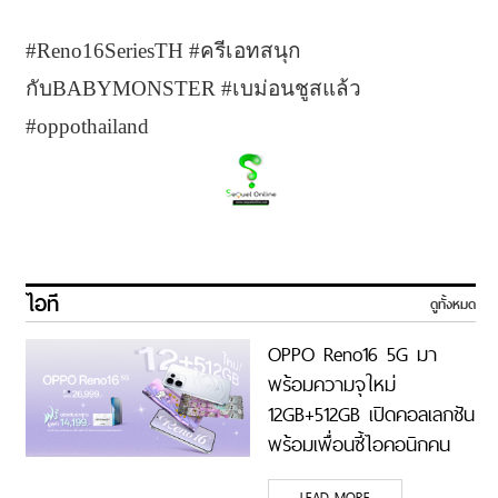
#Reno16SeriesTH #ครีเอทสนุก
กับBABYMONSTER #เบม่อนชูสแล้ว
#oppothailand
ไอที
ดูทั้งหมด
OPPO Reno16 5G มา
พร้อมความจุใหม่
12GB+512GB เปิดคอลเลกชัน
พร้อมเพื่อนซี้ไอคอนิกคน
ล่าสุด Pingu Limited
LEAD MORE