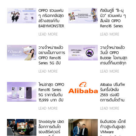
โมเมนต์เป็นตัว
มหาวิทยาลัยทั่ว
เองได้เต็มที่ ผ่าน
ประเทศ ชวนเหล่า
OPPO ชวนแฟน
ศิลปินคู่ซี้ “ซี–นุ
OPPO K-POP
นักศึกษา มา
ๆ ครีเอทคลิปสุด
นิว” ชวนแฟน ๆ
Star Random
Make Your
สร้างสรรค์กับ
สัมผัส OPPO
Dance พร้อม
Moment กับ
BABYMONSTER
Reno16 Series
โปรโมชันสุดเอ็กซ์
OPPO Reno16
ลุ้นรับบัตร
5G ผ่าน Live
LEAD MORE
LEAD MORE
คลูซีฟ
Series 5G เร็ว ๆ
คอนเสิร์ตโซน VIP
Unbox พร้อม
นี้
พร้อม Limited
โชว์ฟีเจอร์โชว์
Edition Gift Box
กล้องมุมกว้าง
วางจำหน่ายแล้ว
วางจำหน่ายแล้ว
สุดเอ็กซ์คลูซีฟ
พิเศษ 50MP
อย่างเป็นทางการ
วันนี้! OPPO
ร่วมสนุกได้ตั้งแต่
0.6x เก็บทุก
OPPO Reno16
Bubble ไอเทมสุด
6 ก.ค. – 17 ส.ค.
โมเมนต์ โดดเด่น
Series 5G อัป
เทรนดี้ที่แมตช์ทุก
2569 เท่านั้น
เป็นตัวเอง
เกรดกล้องมุม
ไลฟ์สไตล์ เปิด 5
LEAD MORE
LEAD MORE
กว้างพิเศษ
คุณสมบัติเด่น ใช้
50MP กว้าง
งานง่าย พร้อมใช้
0.6x ถ่ายคนสวย
งานได้ทั้งบนสมา
ใหม่ล่าสุด OPPO
Alibaba ปรับทัพ
สีผิวเป็น
ร์ตโฟน OPPO
Reno16 Series
รับครึ่งปีหลัง
ธรรมชาติทั้งภาพ
และระบบ iOS ใน
5G ราคาเริ่มต้น
2569 เร่งสปี
นิ่งและวิดีโอ ใน
ราคา 2,999 บาท
15,999 บาท อัป
ดการเติบโตด้าน
ราคาเริ่มต้นเพียง
เกรดกล้องมุม
AI ความพร้อม
LEAD MORE
LEAD MORE
15,999 บาท
กว้างพิเศษ
ขององค์กร
พร้อมรับฟรีของ
50MP ให้ถ่ายคน
โมเดลที่ล้ำสมัย
สมนาคุณสุดคุ้ม
สวยทั้งภาพและ
และการขยาย
Shockbyte ปลด
ยิบอินซอย เน็กซ์
ค่า!
วิดีโอ พร้อม
โครงสร้างพื้นฐาน
ล็อกการเติบโต
ก้าวสู่ระดับสูงสุด
ดีไซน์ดวงดาว 3
ทั่วโลก
ของเซิร์ฟเวอร์
VMware
มิติ ครั้งแรกใน