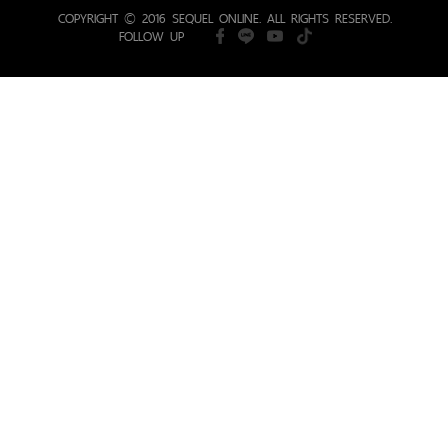
COPYRIGHT © 2016 SEQUEL ONLINE. ALL RIGHTS RESERVED.
FOLLOW UP