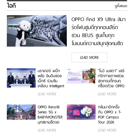
ไอที
ดูทั้งหมด
OPPO Find X9 Ultra สมา
ร์ตโฟนซูมดีทุกคอนเสิร์ต
ชวน BEUS ซูมเก็บทุก
โมเมนต์ความสนุกสุดคมชัด
ในคอนเสิร์ต BUS LIGHT
LEAD MORE
AS ONE
บราเดอร์ ผนึก
“โบว์ เมลดา” แชร์
พลัง ยิบอินซอย
ทริกถ่ายภาพสวย
เน็กซ์ ร่วมขับ
สุดเทรนดี้ครบทุ
เคลื่อน Intelligent
กช็อตด้วย OPPO
Document
Reno16 Series
LEAD MORE
LEAD MORE
Transformation
5G
ด้วย AI OCR
Platform ยก
OPPO Reno16
กลับมาอีกครั้ง
ระดับการจัดการ
Series 5G x
กับ OPPO x T-
ข้อมูลสู่ยุค
BABYMONSTER
POP Campus
Digital-First
บุกสยามยึดจอ
Tour 2026
Enterprise
ยักษ์ ส่งต่อแรง
เตรียมขนความ
LEAD MORE
LEAD MORE
บันดาลใจให้ทุก
สนุก บุก 6 รั้ว