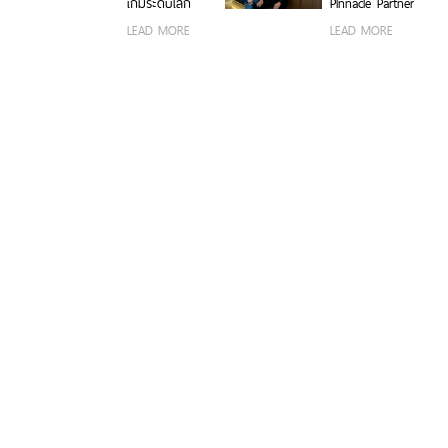
เกมระดับโลก
Pinnacle Partner
อุตสาหกรรม
ด้วยขุมพลัง
— พาร์ทเนอร์
LEAD MORE
LEAD MORE
เซิร์ฟเวอร์
VMware by
โปรเซสเซอร์
Broadcom
AMD
อันดับหนึ่งของ
ไทย