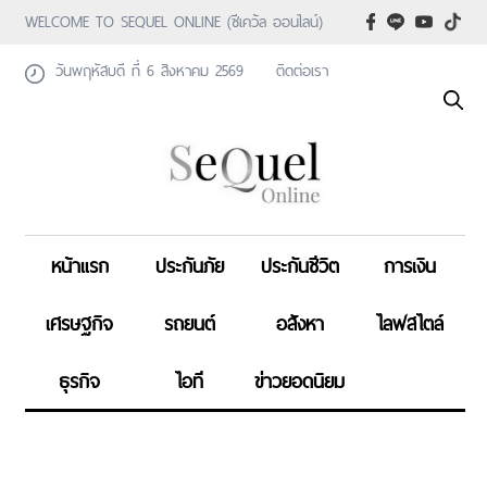
WELCOME TO SEQUEL ONLINE (ซีเคว้ล ออนไลน์)
วันพฤหัสบดี ที่ 6 สิงหาคม 2569
ติดต่อเรา
หน้าแรก
ประกันภัย
ประกันชีวิต
การเงิน
เศรษฐกิจ
รถยนต์
อสังหา
ไลฟสไตล์
ธุรกิจ
ไอที
ข่าวยอดนิยม