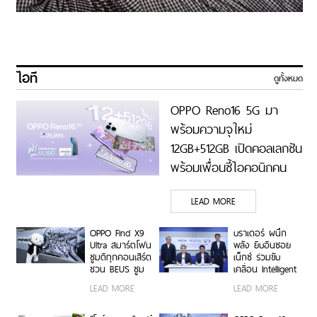
ไอที
ดูทั้งหมด
OPPO Reno16 5G มา
พร้อมความจุใหม่
12GB+512GB เปิดคอลเลกชัน
พร้อมเพื่อนซี้ไอคอนิกคน
ล่าสุด Pingu Limited
LEAD MORE
Edition เติมความน่ารักทุก
โมเมนต์ เริ่ม 7 ส.ค. 69
OPPO Find X9
บราเดอร์ ผนึก
Ultra สมาร์ตโฟน
พลัง ยิบอินซอย
ซูมดีทุกคอนเสิร์ต
เน็กซ์ ร่วมขับ
ชวน BEUS ซูม
เคลื่อน Intelligent
เก็บทุกโมเมนต์
Document
LEAD MORE
LEAD MORE
ความสนุกสุดคม
Transformation
ชัด ในคอนเสิร์ต
ด้วย AI OCR
BUS LIGHT AS
Platform ยก