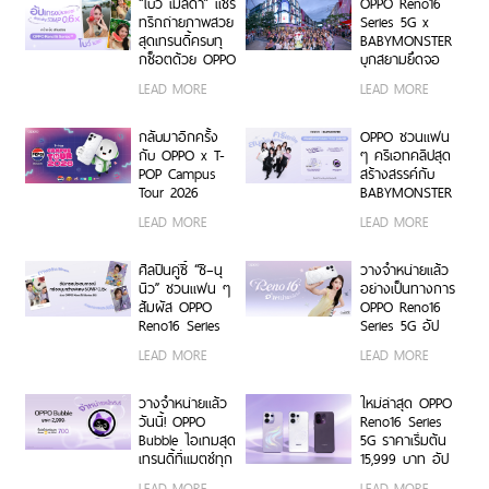
“โบว์ เมลดา” แชร์
OPPO Reno16
ONE
ระดับการจัดการ
ทริกถ่ายภาพสวย
Series 5G x
ข้อมูลสู่ยุค
สุดเทรนดี้ครบทุ
BABYMONSTER
Digital-First
กช็อตด้วย OPPO
บุกสยามยึดจอ
Enterprise
Reno16 Series
ยักษ์ ส่งต่อแรง
LEAD MORE
LEAD MORE
5G
บันดาลใจให้ทุก
โมเมนต์เป็นตัว
เองได้เต็มที่ ผ่าน
กลับมาอีกครั้ง
OPPO ชวนแฟน
OPPO K-POP
กับ OPPO x T-
ๆ ครีเอทคลิปสุด
Star Random
POP Campus
สร้างสรรค์กับ
Dance พร้อม
Tour 2026
BABYMONSTER
โปรโมชันสุดเอ็กซ์
เตรียมขนความ
ลุ้นรับบัตร
LEAD MORE
LEAD MORE
คลูซีฟ
สนุก บุก 6 รั้ว
คอนเสิร์ตโซน VIP
มหาวิทยาลัยทั่ว
พร้อม Limited
ประเทศ ชวนเหล่า
Edition Gift Box
ศิลปินคู่ซี้ “ซี–นุ
วางจำหน่ายแล้ว
นักศึกษา มา
สุดเอ็กซ์คลูซีฟ
นิว” ชวนแฟน ๆ
อย่างเป็นทางการ
Make Your
ร่วมสนุกได้ตั้งแต่
สัมผัส OPPO
OPPO Reno16
Moment กับ
6 ก.ค. – 17 ส.ค.
Reno16 Series
Series 5G อัป
OPPO Reno16
2569 เท่านั้น
5G ผ่าน Live
เกรดกล้องมุม
LEAD MORE
LEAD MORE
Series 5G เร็ว ๆ
Unbox พร้อม
กว้างพิเศษ
นี้
โชว์ฟีเจอร์โชว์
50MP กว้าง
กล้องมุมกว้าง
0.6x ถ่ายคนสวย
วางจำหน่ายแล้ว
ใหม่ล่าสุด OPPO
พิเศษ 50MP
สีผิวเป็น
วันนี้! OPPO
Reno16 Series
0.6x เก็บทุก
ธรรมชาติทั้งภาพ
Bubble ไอเทมสุด
5G ราคาเริ่มต้น
โมเมนต์ โดดเด่น
นิ่งและวิดีโอ ใน
เทรนดี้ที่แมตช์ทุก
15,999 บาท อัป
เป็นตัวเอง
ราคาเริ่มต้นเพียง
ไลฟ์สไตล์ เปิด 5
เกรดกล้องมุม
LEAD MORE
LEAD MORE