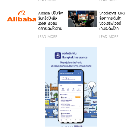
15,999 บาท
คุณสมบัติเด่น ใช้
กว้างพิเศษ
พร้อมรับฟรีของ
งานง่าย พร้อมใช้
50MP ให้ถ่ายคน
สมนาคุณสุดคุ้ม
งานได้ทั้งบนสมา
สวยทั้งภาพและ
Alibaba ปรับทัพ
Shockbyte ปลด
ค่า!
ร์ตโฟน OPPO
วิดีโอ พร้อม
รับครึ่งปีหลัง
ล็อกการเติบโต
และระบบ iOS ใน
ดีไซน์ดวงดาว 3
2569 เร่งสปี
ของเซิร์ฟเวอร์
ราคา 2,999 บาท
มิติ ครั้งแรกใน
ดการเติบโตด้าน
เกมระดับโลก
อุตสาหกรรม
AI ความพร้อม
ด้วยขุมพลัง
LEAD MORE
LEAD MORE
ขององค์กร
เซิร์ฟเวอร์
โมเดลที่ล้ำสมัย
โปรเซสเซอร์
และการขยาย
AMD
โครงสร้างพื้นฐาน
ทั่วโลก