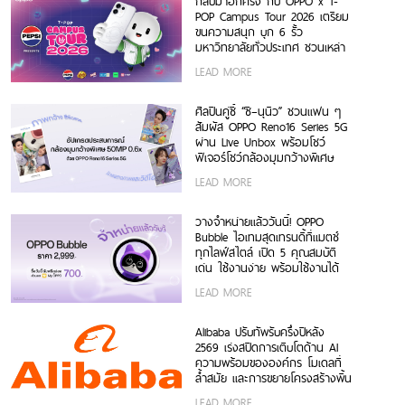
กลับมาอีกครั้ง กับ OPPO x T-
POP Campus Tour 2026 เตรียม
ขนความสนุก บุก 6 รั้ว
มหาวิทยาลัยทั่วประเทศ ชวนเหล่า
นักศึกษา มา Make Your
LEAD MORE
Moment กับ OPPO Reno16
Series 5G เร็ว ๆ นี้
ศิลปินคู่ซี้ “ซี–นุนิว” ชวนแฟน ๆ
สัมผัส OPPO Reno16 Series 5G
ผ่าน Live Unbox พร้อมโชว์
ฟีเจอร์โชว์กล้องมุมกว้างพิเศษ
50MP 0.6x เก็บทุกโมเมนต์ โดด
LEAD MORE
เด่นเป็นตัวเอง
วางจำหน่ายแล้ววันนี้! OPPO
Bubble ไอเทมสุดเทรนดี้ที่แมตช์
ทุกไลฟ์สไตล์ เปิด 5 คุณสมบัติ
เด่น ใช้งานง่าย พร้อมใช้งานได้
ทั้งบนสมาร์ตโฟน OPPO และระบบ
LEAD MORE
iOS ในราคา 2,999 บาท
Alibaba ปรับทัพรับครึ่งปีหลัง
2569 เร่งสปีดการเติบโตด้าน AI
ความพร้อมขององค์กร โมเดลที่
ล้ำสมัย และการขยายโครงสร้างพื้น
ฐานทั่วโลก
LEAD MORE