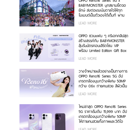
OPPO Reno16 Series 5G x
BABYMONSTER บุกสยามยึดจอ
ยักษ์ ส่งต่อแรงบันดาลใจให้ทุก
โมเมนต์เป็นตัวเองได้เต็มที่ ผ่าน
OPPO K-POP Star Random
LEAD MORE
Dance พร้อมโปรโมชันสุดเอ็กซ์คลู
ซีฟ
OPPO ชวนแฟน ๆ ครีเอทคลิปสุด
สร้างสรรค์กับ BABYMONSTER
ลุ้นรับบัตรคอนเสิร์ตโซน VIP
พร้อม Limited Edition Gift Box
สุดเอ็กซ์คลูซีฟ ร่วมสนุกได้ตั้งแต่
LEAD MORE
6 ก.ค. – 17 ส.ค. 2569 เท่านั้น
วางจำหน่ายแล้วอย่างเป็นทางการ
OPPO Reno16 Series 5G อัป
เกรดกล้องมุมกว้างพิเศษ 50MP
กว้าง 0.6x ถ่ายคนสวย สีผิวเป็น
ธรรมชาติทั้งภาพนิ่งและวิดีโอ ใน
LEAD MORE
ราคาเริ่มต้นเพียง 15,999 บาท
พร้อมรับฟรีของสมนาคุณสุดคุ้ม
ค่า!
ใหม่ล่าสุด OPPO Reno16 Series
5G ราคาเริ่มต้น 15,999 บาท อัป
เกรดกล้องมุมกว้างพิเศษ 50MP
ให้ถ่ายคนสวยทั้งภาพและวิดีโอ
พร้อมดีไซน์ดวงดาว 3 มิติ ครั้ง
LEAD MORE