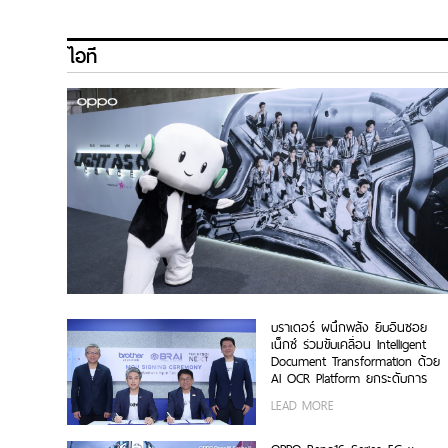
ไอที
บราเดอร์ ผนึกพลัง ยิบอินซอย
เน็กซ์ ร่วมขับเคลื่อน Intelligent
Document Transformation ด้วย
AI OCR Platform ยกระดับการ
จัดการข้อมูลสู่ยุค Digital-First
LEAD MORE
Enterprise