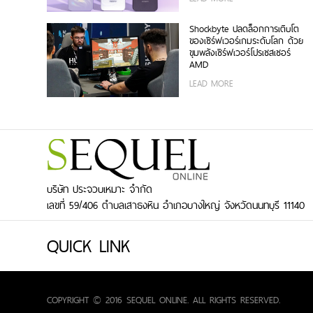
แรกในอุตสาหกรรม
Shockbyte ปลดล็อกการเติบโต
ของเซิร์ฟเวอร์เกมระดับโลก ด้วย
ขุมพลังเซิร์ฟเวอร์โปรเซสเซอร์
AMD
LEAD MORE
บริษัท ประจวบเหมาะ จำกัด
เลขที่ 59/406 ตำบลเสาธงหิน อำเภอบางใหญ่ จังหวัดนนทบุรี 11140
QUICK LINK
COPYRIGHT © 2016 SEQUEL ONLINE. ALL RIGHTS RESERVED.