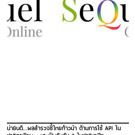
น่ายินดี…ผลสำรวจชี้ไทยก้าวนำ ด้านการใช้ API ใน