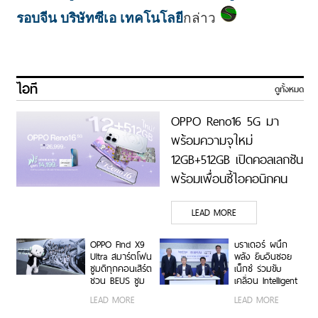
รอบจีน บริษัทซีเอ เทคโนโลยี
กล่าว
ไอที
ดูทั้งหมด
OPPO Reno16 5G มา
พร้อมความจุใหม่
12GB+512GB เปิดคอลเลกชัน
พร้อมเพื่อนซี้ไอคอนิกคน
ล่าสุด Pingu Limited
LEAD MORE
Edition เติมความน่ารักทุก
โมเมนต์ เริ่ม 7 ส.ค. 69
OPPO Find X9
บราเดอร์ ผนึก
Ultra สมาร์ตโฟน
พลัง ยิบอินซอย
ซูมดีทุกคอนเสิร์ต
เน็กซ์ ร่วมขับ
ชวน BEUS ซูม
เคลื่อน Intelligent
เก็บทุกโมเมนต์
Document
LEAD MORE
LEAD MORE
ความสนุกสุดคม
Transformation
ชัด ในคอนเสิร์ต
ด้วย AI OCR