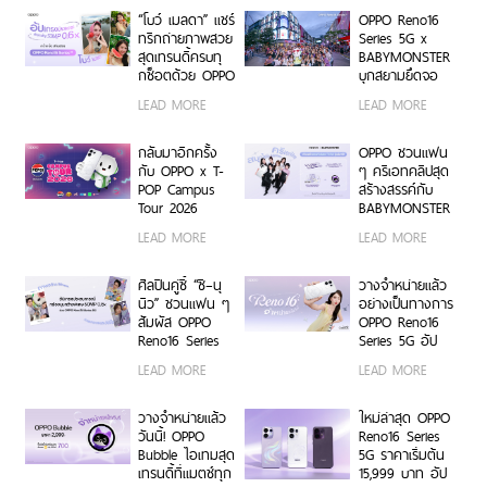
BUS LIGHT AS
Platform ยก
“โบว์ เมลดา” แชร์
OPPO Reno16
ONE
ระดับการจัดการ
ทริกถ่ายภาพสวย
Series 5G x
ข้อมูลสู่ยุค
สุดเทรนดี้ครบทุ
BABYMONSTER
Digital-First
กช็อตด้วย OPPO
บุกสยามยึดจอ
Enterprise
Reno16 Series
ยักษ์ ส่งต่อแรง
LEAD MORE
LEAD MORE
5G
บันดาลใจให้ทุก
โมเมนต์เป็นตัว
เองได้เต็มที่ ผ่าน
กลับมาอีกครั้ง
OPPO ชวนแฟน
OPPO K-POP
กับ OPPO x T-
ๆ ครีเอทคลิปสุด
Star Random
POP Campus
สร้างสรรค์กับ
Dance พร้อม
Tour 2026
BABYMONSTER
โปรโมชันสุดเอ็กซ์
เตรียมขนความ
ลุ้นรับบัตร
LEAD MORE
LEAD MORE
คลูซีฟ
สนุก บุก 6 รั้ว
คอนเสิร์ตโซน VIP
มหาวิทยาลัยทั่ว
พร้อม Limited
ประเทศ ชวนเหล่า
Edition Gift Box
ศิลปินคู่ซี้ “ซี–นุ
วางจำหน่ายแล้ว
นักศึกษา มา
สุดเอ็กซ์คลูซีฟ
นิว” ชวนแฟน ๆ
อย่างเป็นทางการ
Make Your
ร่วมสนุกได้ตั้งแต่
สัมผัส OPPO
OPPO Reno16
Moment กับ
6 ก.ค. – 17 ส.ค.
Reno16 Series
Series 5G อัป
OPPO Reno16
2569 เท่านั้น
5G ผ่าน Live
เกรดกล้องมุม
LEAD MORE
LEAD MORE
Series 5G เร็ว ๆ
Unbox พร้อม
กว้างพิเศษ
นี้
โชว์ฟีเจอร์โชว์
50MP กว้าง
กล้องมุมกว้าง
0.6x ถ่ายคนสวย
วางจำหน่ายแล้ว
ใหม่ล่าสุด OPPO
พิเศษ 50MP
สีผิวเป็น
วันนี้! OPPO
Reno16 Series
0.6x เก็บทุก
ธรรมชาติทั้งภาพ
Bubble ไอเทมสุด
5G ราคาเริ่มต้น
โมเมนต์ โดดเด่น
นิ่งและวิดีโอ ใน
เทรนดี้ที่แมตช์ทุก
15,999 บาท อัป