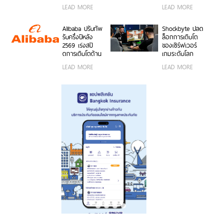
เป็นตัวเอง
ราคาเริ่มต้นเพียง
ไลฟ์สไตล์ เปิด 5
เกรดกล้องมุม
LEAD MORE
LEAD MORE
15,999 บาท
คุณสมบัติเด่น ใช้
กว้างพิเศษ
พร้อมรับฟรีของ
งานง่าย พร้อมใช้
50MP ให้ถ่ายคน
สมนาคุณสุดคุ้ม
งานได้ทั้งบนสมา
สวยทั้งภาพและ
Alibaba ปรับทัพ
Shockbyte ปลด
ค่า!
ร์ตโฟน OPPO
วิดีโอ พร้อม
รับครึ่งปีหลัง
ล็อกการเติบโต
และระบบ iOS ใน
ดีไซน์ดวงดาว 3
2569 เร่งสปี
ของเซิร์ฟเวอร์
ราคา 2,999 บาท
มิติ ครั้งแรกใน
ดการเติบโตด้าน
เกมระดับโลก
อุตสาหกรรม
AI ความพร้อม
ด้วยขุมพลัง
LEAD MORE
LEAD MORE
ขององค์กร
เซิร์ฟเวอร์
โมเดลที่ล้ำสมัย
โปรเซสเซอร์
และการขยาย
AMD
โครงสร้างพื้นฐาน
ทั่วโลก