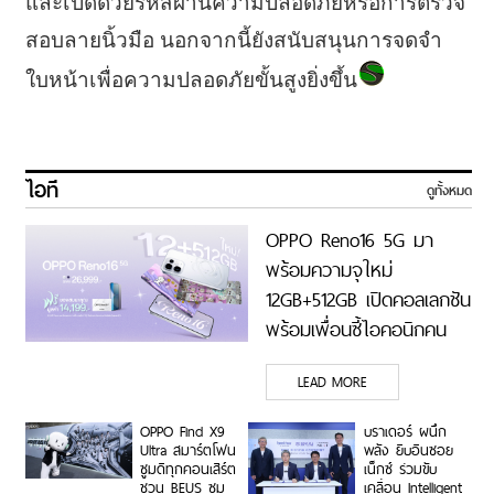
และเปิดด้วยรหัสผ่านความปลอดภัยหรือการตรวจ
สอบลายนิ้วมือ นอกจากนี้ยังสนับสนุนการจดจำ
ใบหน้าเพื่อความปลอดภัยขั้นสูงยิ่งขึ้น
ไอที
ดูทั้งหมด
OPPO Reno16 5G มา
พร้อมความจุใหม่
12GB+512GB เปิดคอลเลกชัน
พร้อมเพื่อนซี้ไอคอนิกคน
ล่าสุด Pingu Limited
LEAD MORE
Edition เติมความน่ารักทุก
โมเมนต์ เริ่ม 7 ส.ค. 69
OPPO Find X9
บราเดอร์ ผนึก
Ultra สมาร์ตโฟน
พลัง ยิบอินซอย
ซูมดีทุกคอนเสิร์ต
เน็กซ์ ร่วมขับ
ชวน BEUS ซูม
เคลื่อน Intelligent