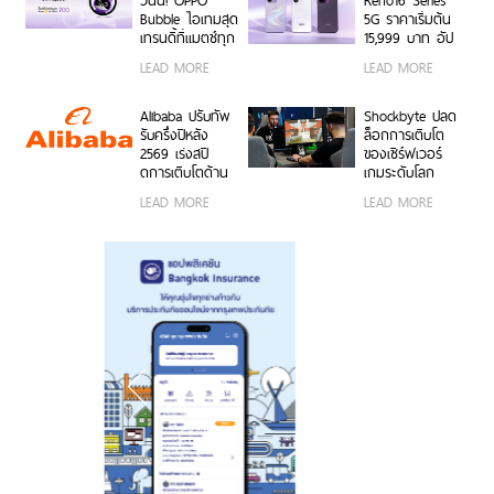
วันนี้! OPPO
Reno16 Series
0.6x เก็บทุก
ธรรมชาติทั้งภาพ
Bubble ไอเทมสุด
5G ราคาเริ่มต้น
โมเมนต์ โดดเด่น
นิ่งและวิดีโอ ใน
เทรนดี้ที่แมตช์ทุก
15,999 บาท อัป
เป็นตัวเอง
ราคาเริ่มต้นเพียง
ไลฟ์สไตล์ เปิด 5
เกรดกล้องมุม
LEAD MORE
LEAD MORE
15,999 บาท
คุณสมบัติเด่น ใช้
กว้างพิเศษ
พร้อมรับฟรีของ
งานง่าย พร้อมใช้
50MP ให้ถ่ายคน
สมนาคุณสุดคุ้ม
งานได้ทั้งบนสมา
สวยทั้งภาพและ
Alibaba ปรับทัพ
Shockbyte ปลด
ค่า!
ร์ตโฟน OPPO
วิดีโอ พร้อม
รับครึ่งปีหลัง
ล็อกการเติบโต
และระบบ iOS ใน
ดีไซน์ดวงดาว 3
2569 เร่งสปี
ของเซิร์ฟเวอร์
ราคา 2,999 บาท
มิติ ครั้งแรกใน
ดการเติบโตด้าน
เกมระดับโลก
อุตสาหกรรม
AI ความพร้อม
ด้วยขุมพลัง
LEAD MORE
LEAD MORE
ขององค์กร
เซิร์ฟเวอร์
โมเดลที่ล้ำสมัย
โปรเซสเซอร์
และการขยาย
AMD
โครงสร้างพื้นฐาน
ทั่วโลก