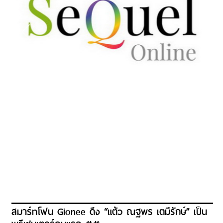
สมาร์ทโฟน Gionee ดึง “แต้ว ณฐพร เตมีรักษ์” เป็น