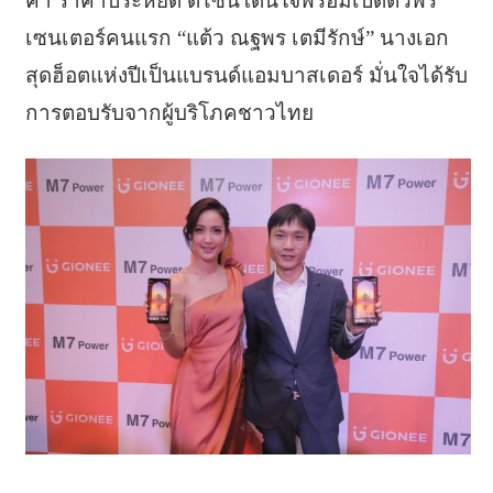
ค่า ราคาประหยัด ดีไซน์โดนใจพร้อมเปิดตัวพรี
เซนเตอร์คนแรก “แต้ว ณฐพร เตมีรักษ์” นางเอก
สุดฮ็อตแห่งปีเป็นแบรนด์แอมบาสเดอร์ มั่นใจได้รับ
การตอบรับจากผู้บริโภคชาวไทย