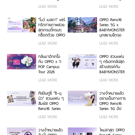
เก็บทุกโมเมนต์
Document
LEAD MORE
LEAD MORE
ความสนุกสุดคม
Transformation
ชัด ในคอนเสิร์ต
ด้วย AI OCR
BUS LIGHT AS
Platform ยก
“โบว์ เมลดา” แชร์
OPPO Reno16
ONE
ระดับการจัดการ
ทริกถ่ายภาพสวย
Series 5G x
ข้อมูลสู่ยุค
สุดเทรนดี้ครบทุ
BABYMONSTER
Digital-First
กช็อตด้วย OPPO
บุกสยามยึดจอ
Enterprise
Reno16 Series
ยักษ์ ส่งต่อแรง
LEAD MORE
LEAD MORE
5G
บันดาลใจให้ทุก
โมเมนต์เป็นตัว
เองได้เต็มที่ ผ่าน
กลับมาอีกครั้ง
OPPO ชวนแฟน
OPPO K-POP
กับ OPPO x T-
ๆ ครีเอทคลิปสุด
Star Random
POP Campus
สร้างสรรค์กับ
Dance พร้อม
Tour 2026
BABYMONSTER
โปรโมชันสุดเอ็กซ์
เตรียมขนความ
ลุ้นรับบัตร
LEAD MORE
LEAD MORE
คลูซีฟ
สนุก บุก 6 รั้ว
คอนเสิร์ตโซน VIP
มหาวิทยาลัยทั่ว
พร้อม Limited
ประเทศ ชวนเหล่า
Edition Gift Box
ศิลปินคู่ซี้ “ซี–นุ
วางจำหน่ายแล้ว
นักศึกษา มา
สุดเอ็กซ์คลูซีฟ
นิว” ชวนแฟน ๆ
อย่างเป็นทางการ
Make Your
ร่วมสนุกได้ตั้งแต่
สัมผัส OPPO
OPPO Reno16
Moment กับ
6 ก.ค. – 17 ส.ค.
Reno16 Series
Series 5G อัป
OPPO Reno16
2569 เท่านั้น
5G ผ่าน Live
เกรดกล้องมุม
LEAD MORE
LEAD MORE
Series 5G เร็ว ๆ
Unbox พร้อม
กว้างพิเศษ
นี้
โชว์ฟีเจอร์โชว์
50MP กว้าง
กล้องมุมกว้าง
0.6x ถ่ายคนสวย
วางจำหน่ายแล้ว
ใหม่ล่าสุด OPPO
พิเศษ 50MP
สีผิวเป็น