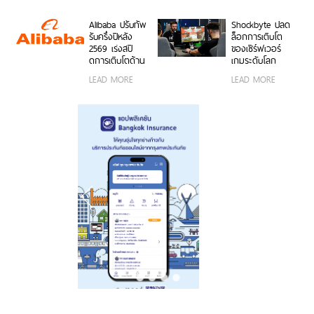
พร้อมรับฟรีของ
งานง่าย พร้อมใช้
50MP ให้ถ่ายคน
สมนาคุณสุดคุ้ม
งานได้ทั้งบนสมา
สวยทั้งภาพและ
Alibaba ปรับทัพ
Shockbyte ปลด
ค่า!
ร์ตโฟน OPPO
วิดีโอ พร้อม
รับครึ่งปีหลัง
ล็อกการเติบโต
และระบบ iOS ใน
ดีไซน์ดวงดาว 3
2569 เร่งสปี
ของเซิร์ฟเวอร์
ราคา 2,999 บาท
มิติ ครั้งแรกใน
ดการเติบโตด้าน
เกมระดับโลก
อุตสาหกรรม
AI ความพร้อม
ด้วยขุมพลัง
LEAD MORE
LEAD MORE
ขององค์กร
เซิร์ฟเวอร์
โมเดลที่ล้ำสมัย
โปรเซสเซอร์
และการขยาย
AMD
โครงสร้างพื้นฐาน
ทั่วโลก