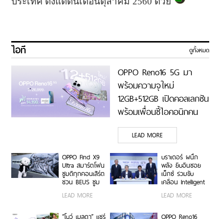
ประเทศ ตั้งแต่ต้นเดือนตุลาคม 2560 ด้วย
ไอที
ดูทั้งหมด
OPPO Reno16 5G มา
พร้อมความจุใหม่
12GB+512GB เปิดคอลเลกชัน
พร้อมเพื่อนซี้ไอคอนิกคน
ล่าสุด Pingu Limited
LEAD MORE
Edition เติมความน่ารักทุก
โมเมนต์ เริ่ม 7 ส.ค. 69
OPPO Find X9
บราเดอร์ ผนึก
Ultra สมาร์ตโฟน
พลัง ยิบอินซอย
ซูมดีทุกคอนเสิร์ต
เน็กซ์ ร่วมขับ
ชวน BEUS ซูม
เคลื่อน Intelligent
เก็บทุกโมเมนต์
Document
LEAD MORE
LEAD MORE
ความสนุกสุดคม
Transformation
ชัด ในคอนเสิร์ต
ด้วย AI OCR
BUS LIGHT AS
Platform ยก
“โบว์ เมลดา” แชร์
OPPO Reno16