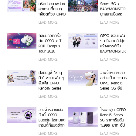
ONE
ระดับการจัดการ
ทริกถ่ายภาพสวย
Series 5G x
ข้อมูลสู่ยุค
สุดเทรนดี้ครบทุ
BABYMONSTER
Digital-First
กช็อตด้วย OPPO
บุกสยามยึดจอ
Enterprise
Reno16 Series
ยักษ์ ส่งต่อแรง
LEAD MORE
LEAD MORE
5G
บันดาลใจให้ทุก
โมเมนต์เป็นตัว
เองได้เต็มที่ ผ่าน
กลับมาอีกครั้ง
OPPO ชวนแฟน
OPPO K-POP
กับ OPPO x T-
ๆ ครีเอทคลิปสุด
Star Random
POP Campus
สร้างสรรค์กับ
Dance พร้อม
Tour 2026
BABYMONSTER
โปรโมชันสุดเอ็กซ์
เตรียมขนความ
ลุ้นรับบัตร
LEAD MORE
LEAD MORE
คลูซีฟ
สนุก บุก 6 รั้ว
คอนเสิร์ตโซน VIP
มหาวิทยาลัยทั่ว
พร้อม Limited
ประเทศ ชวนเหล่า
Edition Gift Box
ศิลปินคู่ซี้ “ซี–นุ
วางจำหน่ายแล้ว
นักศึกษา มา
สุดเอ็กซ์คลูซีฟ
นิว” ชวนแฟน ๆ
อย่างเป็นทางการ
Make Your
ร่วมสนุกได้ตั้งแต่
สัมผัส OPPO
OPPO Reno16
Moment กับ
6 ก.ค. – 17 ส.ค.
Reno16 Series
Series 5G อัป
OPPO Reno16
2569 เท่านั้น
5G ผ่าน Live
เกรดกล้องมุม
LEAD MORE
LEAD MORE
Series 5G เร็ว ๆ
Unbox พร้อม
กว้างพิเศษ
นี้
โชว์ฟีเจอร์โชว์
50MP กว้าง
กล้องมุมกว้าง
0.6x ถ่ายคนสวย
วางจำหน่ายแล้ว
ใหม่ล่าสุด OPPO
พิเศษ 50MP
สีผิวเป็น
วันนี้! OPPO
Reno16 Series
0.6x เก็บทุก
ธรรมชาติทั้งภาพ
Bubble ไอเทมสุด
5G ราคาเริ่มต้น
โมเมนต์ โดดเด่น
นิ่งและวิดีโอ ใน
เทรนดี้ที่แมตช์ทุก
15,999 บาท อัป
เป็นตัวเอง
ราคาเริ่มต้นเพียง
ไลฟ์สไตล์ เปิด 5
เกรดกล้องมุม
LEAD MORE
LEAD MORE
15,999 บาท
คุณสมบัติเด่น ใช้
กว้างพิเศษ