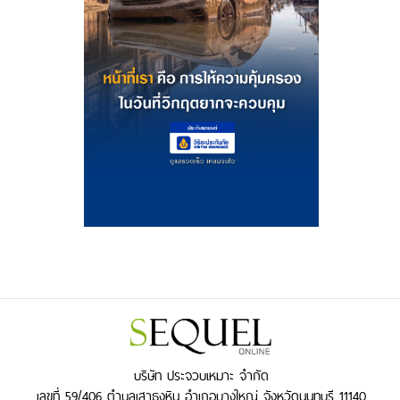
บริษัท ประจวบเหมาะ จำกัด
เลขที่ 59/406 ตำบลเสาธงหิน อำเภอบางใหญ่ จังหวัดนนทบุรี 11140