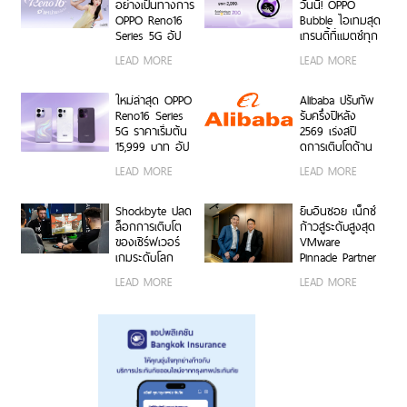
สุดเอ็กซ์คลูซีฟ
พิเศษ 50MP
อย่างเป็นทางการ
วันนี้! OPPO
ร่วมสนุกได้ตั้งแต่
0.6x เก็บทุก
OPPO Reno16
Bubble ไอเทมสุด
6 ก.ค. – 17 ส.ค.
โมเมนต์ โดดเด่น
Series 5G อัป
เทรนดี้ที่แมตช์ทุก
2569 เท่านั้น
เป็นตัวเอง
เกรดกล้องมุม
ไลฟ์สไตล์ เปิด 5
LEAD MORE
LEAD MORE
กว้างพิเศษ
คุณสมบัติเด่น ใช้
50MP กว้าง
งานง่าย พร้อมใช้
0.6x ถ่ายคนสวย
งานได้ทั้งบนสมา
ใหม่ล่าสุด OPPO
Alibaba ปรับทัพ
สีผิวเป็น
ร์ตโฟน OPPO
Reno16 Series
รับครึ่งปีหลัง
ธรรมชาติทั้งภาพ
และระบบ iOS ใน
5G ราคาเริ่มต้น
2569 เร่งสปี
นิ่งและวิดีโอ ใน
ราคา 2,999 บาท
15,999 บาท อัป
ดการเติบโตด้าน
ราคาเริ่มต้นเพียง
เกรดกล้องมุม
AI ความพร้อม
LEAD MORE
LEAD MORE
15,999 บาท
กว้างพิเศษ
ขององค์กร
พร้อมรับฟรีของ
50MP ให้ถ่ายคน
โมเดลที่ล้ำสมัย
สมนาคุณสุดคุ้ม
สวยทั้งภาพและ
และการขยาย
Shockbyte ปลด
ยิบอินซอย เน็กซ์
ค่า!
วิดีโอ พร้อม
โครงสร้างพื้นฐาน
ล็อกการเติบโต
ก้าวสู่ระดับสูงสุด
ดีไซน์ดวงดาว 3
ทั่วโลก
ของเซิร์ฟเวอร์
VMware
มิติ ครั้งแรกใน
เกมระดับโลก
Pinnacle Partner
อุตสาหกรรม
ด้วยขุมพลัง
— พาร์ทเนอร์
LEAD MORE
LEAD MORE
เซิร์ฟเวอร์
VMware by
โปรเซสเซอร์
Broadcom
AMD
อันดับหนึ่งของ
ไทย