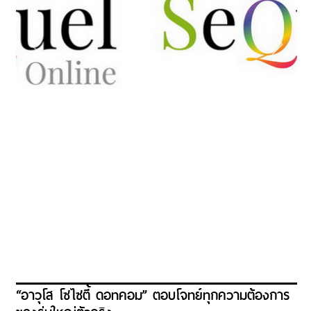
“อาวุโส โซไซตี้ ดอทคอม” ตอบโจทย์ทุกความต้องการ