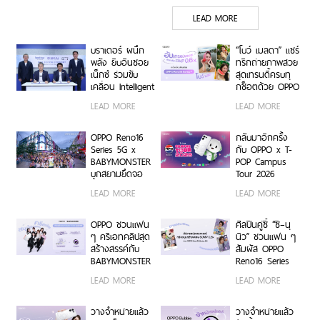
ในคอนเสิร์ต BUS LIGHT
LEAD MORE
AS ONE
บราเดอร์ ผนึก
“โบว์ เมลดา” แชร์
พลัง ยิบอินซอย
ทริกถ่ายภาพสวย
เน็กซ์ ร่วมขับ
สุดเทรนดี้ครบทุ
เคลื่อน Intelligent
กช็อตด้วย OPPO
Document
Reno16 Series
LEAD MORE
LEAD MORE
Transformation
5G
ด้วย AI OCR
Platform ยก
OPPO Reno16
กลับมาอีกครั้ง
ระดับการจัดการ
Series 5G x
กับ OPPO x T-
ข้อมูลสู่ยุค
BABYMONSTER
POP Campus
Digital-First
บุกสยามยึดจอ
Tour 2026
Enterprise
ยักษ์ ส่งต่อแรง
เตรียมขนความ
LEAD MORE
LEAD MORE
บันดาลใจให้ทุก
สนุก บุก 6 รั้ว
โมเมนต์เป็นตัว
มหาวิทยาลัยทั่ว
เองได้เต็มที่ ผ่าน
ประเทศ ชวนเหล่า
OPPO ชวนแฟน
ศิลปินคู่ซี้ “ซี–นุ
OPPO K-POP
นักศึกษา มา
ๆ ครีเอทคลิปสุด
นิว” ชวนแฟน ๆ
Star Random
Make Your
สร้างสรรค์กับ
สัมผัส OPPO
Dance พร้อม
Moment กับ
BABYMONSTER
Reno16 Series
โปรโมชันสุดเอ็กซ์
OPPO Reno16
ลุ้นรับบัตร
5G ผ่าน Live
LEAD MORE
LEAD MORE
คลูซีฟ
Series 5G เร็ว ๆ
คอนเสิร์ตโซน VIP
Unbox พร้อม
นี้
พร้อม Limited
โชว์ฟีเจอร์โชว์
Edition Gift Box
กล้องมุมกว้าง
วางจำหน่ายแล้ว
วางจำหน่ายแล้ว