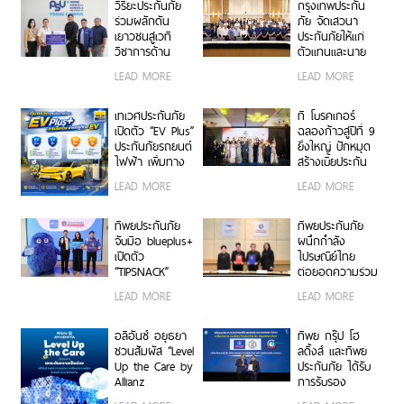
วิริยะประกันภัย
กรุงเทพประกัน
ร่วมผลักดัน
ภัย จัดเสวนา
เยาวชนสู่เวที
ประกันภัยให้แก่
วิชาการด้าน
ตัวแทนและนาย
ประกันภัย “PSU
หน้าประกัน
LEAD MORE
LEAD MORE
Trang IBARM
วินาศภัย เสริม
Talent 2026”
ศักยภาพธุรกิจ
ม.อ.ตรัง
ประกันภัยให้
เทเวศประกันภัย
ที โบรคเกอร์
แข็งแกร่งยิ่งขึ้น
เปิดตัว “EV Plus”
ฉลองก้าวสู่ปีที่ 9
ประกันภัยรถยนต์
ยิ่งใหญ่ ปักหมุด
ไฟฟ้า เพิ่มทาง
สร้างเบี้ยประกัน
เลือกความ
ทะลุ 950 ล้าน
LEAD MORE
LEAD MORE
คุ้มครองสำหรับผู้
บาท จัดงานมอบ
ใช้รถ EV
รางวัลเกียรติยศ
เชิดชูเกียรติสุด
ทิพยประกันภัย
ทิพยประกันภัย
ยอดนายหน้า
จับมือ blueplus+
ผนึกกำลัง
200 ราย “Top
เปิดตัว
ไปรษณีย์ไทย
Sales 2026”
“TIPSNACK”
ต่อยอดความร่วม
ประกันภัยราย
มือกว่า 10 ปี สู่
LEAD MORE
LEAD MORE
เดือนแบบ
พันธมิตรเชิงกล
Subscription
ยุทธ์ ยกระดับ
ครั้งแรกของไทย
บริการประกันภัย
อลิอันซ์ อยุธยา
ทิพย กรุ๊ป โฮ
เพิ่ม-ลด-หยุด
รูปแบบดิจิทัลเพื่อ
ชวนสัมผัส “Level
ลดิ้งส์ และทิพย
แผนได้ทุกเมื่อ
ประชาชน
Up the Care by
ประกันภัย ได้รับ
ไม่มีข้อผูกมัด
Allianz
การรับรอง
Ayudhya”
เครื่องหมาย