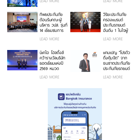
LEAD MORE
LEAD MORE
นิทรรศการยก
คาร์บอนฟุตพริ้
ระดับความเป็น
นท์ขององค์กร
ห่วง ในงาน Hug
ตอกย้ำความเป็น
ทิพยประกันภัย
วิริยะประกันภัย
HeartYai 2026
ผู้นำธุรกิจประกัน
ต้อนรับคณะผู้
ครองแบรนด์
ภัยที่ขับเคลื่อน
บริหาร วปส. รุ่นที่
ประกันรถยนต์
ความยั่งยืนตาม
14 เยี่ยมชมการ
อันดับ 1 ในใจผู้
แนวทาง ESG
ดำเนินงานและ
บริโภค 3 ปีซ้อน
LEAD MORE
LEAD MORE
นวัตกรรมองค์กร
บนเวที
“Marketeer No.1
Brand Thailand
บีเคไอ โฮลดิ้งส์
แคมเปญ “โปรตัว
2026”
คว้ารางวัลบริษัท
ตึงคุ้มจัด” จาก
ยอดเยี่ยมแห่งปี
ธนชาตประกันภัย
2569 หมวด
ประกันภัยรถยนต์
ธุรกิจประกันภัย
ชั้น 1 ราคาพิเศษ
LEAD MORE
LEAD MORE
และประกันชีวิต
เจาะกลุ่มรถ
ต่อเนื่อง 3 ปี
กระบะ-เอสยูวี
ซ้อน จากงาน
ยอดนิยม
Money &
Banking Awards
2026 ตอกย้ำ
ศักยภาพการ
เติบโตอย่างโดด
เด่นและแข็งแกร่ง