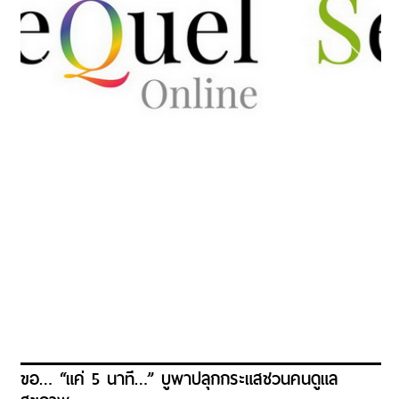
ขอ… “แค่ 5 นาที…” บูพาปลุกกระแสชวนคนดูแล