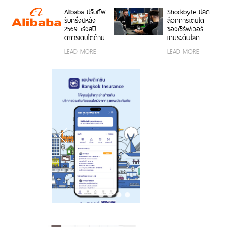
พร้อมรับฟรีของ
งานง่าย พร้อมใช้
50MP ให้ถ่ายคน
สมนาคุณสุดคุ้ม
งานได้ทั้งบนสมา
สวยทั้งภาพและ
Alibaba ปรับทัพ
Shockbyte ปลด
ค่า!
ร์ตโฟน OPPO
วิดีโอ พร้อม
รับครึ่งปีหลัง
ล็อกการเติบโต
และระบบ iOS ใน
ดีไซน์ดวงดาว 3
2569 เร่งสปี
ของเซิร์ฟเวอร์
ราคา 2,999 บาท
มิติ ครั้งแรกใน
ดการเติบโตด้าน
เกมระดับโลก
อุตสาหกรรม
AI ความพร้อม
ด้วยขุมพลัง
LEAD MORE
LEAD MORE
ขององค์กร
เซิร์ฟเวอร์
โมเดลที่ล้ำสมัย
โปรเซสเซอร์
และการขยาย
AMD
โครงสร้างพื้นฐาน
ทั่วโลก