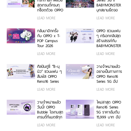
ทริกถ่ายภาพสวย
Series 5G x
ข้อมูลสู่ยุค
สุดเทรนดี้ครบทุ
BABYMONSTER
Digital-First
กช็อตด้วย OPPO
บุกสยามยึดจอ
Enterprise
Reno16 Series
ยักษ์ ส่งต่อแรง
LEAD MORE
LEAD MORE
5G
บันดาลใจให้ทุก
โมเมนต์เป็นตัว
เองได้เต็มที่ ผ่าน
กลับมาอีกครั้ง
OPPO ชวนแฟน
OPPO K-POP
กับ OPPO x T-
ๆ ครีเอทคลิปสุด
Star Random
POP Campus
สร้างสรรค์กับ
Dance พร้อม
Tour 2026
BABYMONSTER
โปรโมชันสุดเอ็กซ์
เตรียมขนความ
ลุ้นรับบัตร
LEAD MORE
LEAD MORE
คลูซีฟ
สนุก บุก 6 รั้ว
คอนเสิร์ตโซน VIP
มหาวิทยาลัยทั่ว
พร้อม Limited
ประเทศ ชวนเหล่า
Edition Gift Box
ศิลปินคู่ซี้ “ซี–นุ
วางจำหน่ายแล้ว
นักศึกษา มา
สุดเอ็กซ์คลูซีฟ
นิว” ชวนแฟน ๆ
อย่างเป็นทางการ
Make Your
ร่วมสนุกได้ตั้งแต่
สัมผัส OPPO
OPPO Reno16
Moment กับ
6 ก.ค. – 17 ส.ค.
Reno16 Series
Series 5G อัป
OPPO Reno16
2569 เท่านั้น
5G ผ่าน Live
เกรดกล้องมุม
LEAD MORE
LEAD MORE
Series 5G เร็ว ๆ
Unbox พร้อม
กว้างพิเศษ
นี้
โชว์ฟีเจอร์โชว์
50MP กว้าง
กล้องมุมกว้าง
0.6x ถ่ายคนสวย
วางจำหน่ายแล้ว
ใหม่ล่าสุด OPPO
พิเศษ 50MP
สีผิวเป็น
วันนี้! OPPO
Reno16 Series
0.6x เก็บทุก
ธรรมชาติทั้งภาพ
Bubble ไอเทมสุด
5G ราคาเริ่มต้น
โมเมนต์ โดดเด่น
นิ่งและวิดีโอ ใน
เทรนดี้ที่แมตช์ทุก
15,999 บาท อัป
เป็นตัวเอง
ราคาเริ่มต้นเพียง
ไลฟ์สไตล์ เปิด 5
เกรดกล้องมุม
LEAD MORE
LEAD MORE
15,999 บาท
คุณสมบัติเด่น ใช้
กว้างพิเศษ