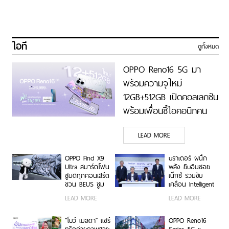
ไอที
ดูทั้งหมด
OPPO Reno16 5G มา
พร้อมความจุใหม่
12GB+512GB เปิดคอลเลกชัน
พร้อมเพื่อนซี้ไอคอนิกคน
ล่าสุด Pingu Limited
LEAD MORE
Edition เติมความน่ารักทุก
โมเมนต์ เริ่ม 7 ส.ค. 69
OPPO Find X9
บราเดอร์ ผนึก
Ultra สมาร์ตโฟน
พลัง ยิบอินซอย
ซูมดีทุกคอนเสิร์ต
เน็กซ์ ร่วมขับ
ชวน BEUS ซูม
เคลื่อน Intelligent
เก็บทุกโมเมนต์
Document
LEAD MORE
LEAD MORE
ความสนุกสุดคม
Transformation
ชัด ในคอนเสิร์ต
ด้วย AI OCR
BUS LIGHT AS
Platform ยก
“โบว์ เมลดา” แชร์
OPPO Reno16
ONE
ระดับการจัดการ