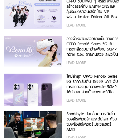
OPPO ชวนแฟน ๆ ครีเอทคลิปสุด
สร้างสรรค์กับ BABYMONSTER
ลุ้นรับบัตรคอนเสิร์ตโซน VIP
พร้อม Limited Edition Gift Box
สุดเอ็กซ์คลูซีฟ ร่วมสนุกได้ตั้งแต่
LEAD MORE
6 ก.ค. – 17 ส.ค. 2569 เท่านั้น
วางจำหน่ายแล้วอย่างเป็นทางการ
OPPO Reno16 Series 5G อัป
เกรดกล้องมุมกว้างพิเศษ 50MP
กว้าง 0.6x ถ่ายคนสวย สีผิวเป็น
ธรรมชาติทั้งภาพนิ่งและวิดีโอ ใน
LEAD MORE
ราคาเริ่มต้นเพียง 15,999 บาท
พร้อมรับฟรีของสมนาคุณสุดคุ้ม
ค่า!
ใหม่ล่าสุด OPPO Reno16 Series
5G ราคาเริ่มต้น 15,999 บาท อัป
เกรดกล้องมุมกว้างพิเศษ 50MP
ให้ถ่ายคนสวยทั้งภาพและวิดีโอ
พร้อมดีไซน์ดวงดาว 3 มิติ ครั้ง
LEAD MORE
แรกในอุตสาหกรรม
Shockbyte ปลดล็อกการเติบโต
ของเซิร์ฟเวอร์เกมระดับโลก ด้วย
ขุมพลังเซิร์ฟเวอร์โปรเซสเซอร์
AMD
LEAD MORE