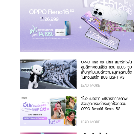
OPPO Find X9 Ultra สมาร์ตโฟน
ซูมดีทุกคอนเสิร์ต ชวน BEUS ซูม
เก็บทุกโมเมนต์ความสนุกสุดคมชัด
ในคอนเสิร์ต BUS LIGHT AS
ONE
LEAD MORE
“โบว์ เมลดา” แชร์ทริกถ่ายภาพ
สวยสุดเทรนดี้ครบทุกช็อตด้วย
OPPO Reno16 Series 5G
LEAD MORE