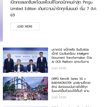
เปิดคอลเลกชันพร้อมเพื่อนซี้ไอคอนิกคนล่าสุด Pingu
Limited Edition เติมความน่ารักทุกโมเมนต์ เริ่ม 7 ส.ค.
69
LEAD MORE
บราเดอร์ ผนึกพลัง ยิบอินซอย
เน็กซ์ ร่วมขับเคลื่อน Intelligent
Document Transformation ด้วย
AI OCR Platform ยกระดับการ
จัดการข้อมูลสู่ยุค Digital-First
LEAD MORE
Enterprise
OPPO Reno16 Series 5G x
BABYMONSTER บุกสยามยึดจอ
ยักษ์ ส่งต่อแรงบันดาลใจให้ทุก
โมเมนต์เป็นตัวเองได้เต็มที่ ผ่าน
OPPO K-POP Star Random
LEAD MORE
Dance พร้อมโปรโมชันสุดเอ็กซ์คลู
ซีฟ