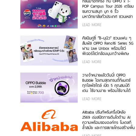
กลับมาอีกครั้ง กับ OPPO x T-
POP Campus Tour 2026 เตรียม
ขนความสนุก บุก 6 รั้ว
มหาวิทยาลัยทั่วประเทศ ชวนเหล่า
นักศึกษา มา Make Your
LEAD MORE
Moment กับ OPPO Reno16
Series 5G เร็ว ๆ นี้
ศิลปินคู่ซี้ “ซี–นุนิว” ชวนแฟน ๆ
สัมผัส OPPO Reno16 Series 5G
ผ่าน Live Unbox พร้อมโชว์
ฟีเจอร์โชว์กล้องมุมกว้างพิเศษ
50MP 0.6x เก็บทุกโมเมนต์ โดด
LEAD MORE
เด่นเป็นตัวเอง
วางจำหน่ายแล้ววันนี้! OPPO
Bubble ไอเทมสุดเทรนดี้ที่แมตช์
ทุกไลฟ์สไตล์ เปิด 5 คุณสมบัติ
เด่น ใช้งานง่าย พร้อมใช้งานได้
ทั้งบนสมาร์ตโฟน OPPO และระบบ
LEAD MORE
iOS ในราคา 2,999 บาท
Alibaba ปรับทัพรับครึ่งปีหลัง
2569 เร่งสปีดการเติบโตด้าน AI
ความพร้อมขององค์กร โมเดลที่
ล้ำสมัย และการขยายโครงสร้างพื้น
ฐานทั่วโลก
LEAD MORE