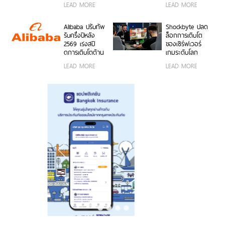
LEAD MORE
LEAD MORE
15,999 บาท
คุณสมบัติเด่น ใช้
กว้างพิเศษ
พร้อมรับฟรีของ
งานง่าย พร้อมใช้
50MP ให้ถ่ายคน
สมนาคุณสุดคุ้ม
งานได้ทั้งบนสมา
สวยทั้งภาพและ
Alibaba ปรับทัพ
Shockbyte ปลด
ค่า!
ร์ตโฟน OPPO
วิดีโอ พร้อม
รับครึ่งปีหลัง
ล็อกการเติบโต
และระบบ iOS ใน
ดีไซน์ดวงดาว 3
2569 เร่งสปี
ของเซิร์ฟเวอร์
ราคา 2,999 บาท
มิติ ครั้งแรกใน
ดการเติบโตด้าน
เกมระดับโลก
อุตสาหกรรม
AI ความพร้อม
ด้วยขุมพลัง
LEAD MORE
LEAD MORE
ขององค์กร
เซิร์ฟเวอร์
โมเดลที่ล้ำสมัย
โปรเซสเซอร์
และการขยาย
AMD
โครงสร้างพื้นฐาน
ทั่วโลก