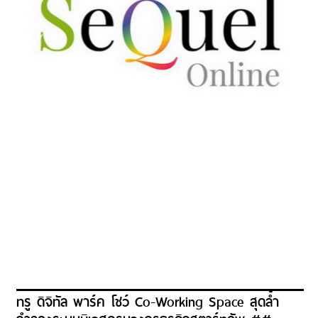
ทรู ดิจิทัล พาร์ค โชว์ Co-Working Space สุดล้ำ