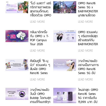
BUS LIGHT AS
Platform ยก
“โบว์ เมลดา” แชร์
OPPO Reno16
ONE
ระดับการจัดการ
ทริกถ่ายภาพสวย
Series 5G x
ข้อมูลสู่ยุค
สุดเทรนดี้ครบทุ
BABYMONSTER
Digital-First
กช็อตด้วย OPPO
บุกสยามยึดจอ
Enterprise
Reno16 Series
ยักษ์ ส่งต่อแรง
LEAD MORE
LEAD MORE
5G
บันดาลใจให้ทุก
โมเมนต์เป็นตัว
เองได้เต็มที่ ผ่าน
กลับมาอีกครั้ง
OPPO ชวนแฟน
OPPO K-POP
กับ OPPO x T-
ๆ ครีเอทคลิปสุด
Star Random
POP Campus
สร้างสรรค์กับ
Dance พร้อม
Tour 2026
BABYMONSTER
โปรโมชันสุดเอ็กซ์
เตรียมขนความ
ลุ้นรับบัตร
LEAD MORE
LEAD MORE
คลูซีฟ
สนุก บุก 6 รั้ว
คอนเสิร์ตโซน VIP
มหาวิทยาลัยทั่ว
พร้อม Limited
ประเทศ ชวนเหล่า
Edition Gift Box
ศิลปินคู่ซี้ “ซี–นุ
วางจำหน่ายแล้ว
นักศึกษา มา
สุดเอ็กซ์คลูซีฟ
นิว” ชวนแฟน ๆ
อย่างเป็นทางการ
Make Your
ร่วมสนุกได้ตั้งแต่
สัมผัส OPPO
OPPO Reno16
Moment กับ
6 ก.ค. – 17 ส.ค.
Reno16 Series
Series 5G อัป
OPPO Reno16
2569 เท่านั้น
5G ผ่าน Live
เกรดกล้องมุม
LEAD MORE
LEAD MORE
Series 5G เร็ว ๆ
Unbox พร้อม
กว้างพิเศษ
นี้
โชว์ฟีเจอร์โชว์
50MP กว้าง
กล้องมุมกว้าง
0.6x ถ่ายคนสวย
วางจำหน่ายแล้ว
ใหม่ล่าสุด OPPO
พิเศษ 50MP
สีผิวเป็น
วันนี้! OPPO
Reno16 Series
0.6x เก็บทุก
ธรรมชาติทั้งภาพ
Bubble ไอเทมสุด
5G ราคาเริ่มต้น
โมเมนต์ โดดเด่น
นิ่งและวิดีโอ ใน
เทรนดี้ที่แมตช์ทุก
15,999 บาท อัป
เป็นตัวเอง
ราคาเริ่มต้นเพียง
ไลฟ์สไตล์ เปิด 5
เกรดกล้องมุม