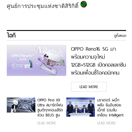
ศูนย์การประชุมแห่งชาติสิริกิติ์
ไอที
ดูทั้งหมด
OPPO Reno16 5G มา
พร้อมความจุใหม่
12GB+512GB เปิดคอลเลกชัน
พร้อมเพื่อนซี้ไอคอนิกคน
ล่าสุด Pingu Limited
LEAD MORE
Edition เติมความน่ารักทุก
โมเมนต์ เริ่ม 7 ส.ค. 69
OPPO Find X9
บราเดอร์ ผนึก
Ultra สมาร์ตโฟน
พลัง ยิบอินซอย
ซูมดีทุกคอนเสิร์ต
เน็กซ์ ร่วมขับ
ชวน BEUS ซูม
เคลื่อน Intelligent
เก็บทุกโมเมนต์
Document
LEAD MORE
LEAD MORE
ความสนุกสุดคม
Transformation
ชัด ในคอนเสิร์ต
ด้วย AI OCR