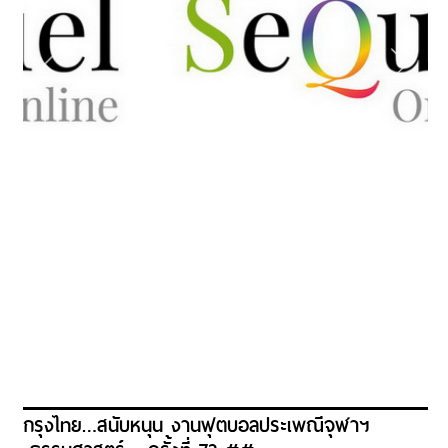
กรุงไทย…สนับหนุน งานฟุตบอลประเพณีจุฬาฯ