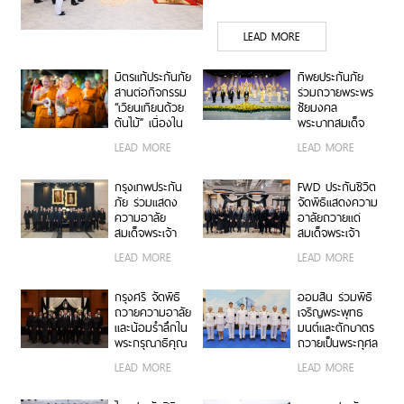
คณะกรรมการ ธนาคาร
LEAD MORE
กรุงเทพ จำกัด (มหาชน)
เฝ้าทูลละอองธุลีพระบาท
มิตรแท้ประกันภัย
ทิพยประกันภัย
ถวายพระพรชัยมงคล
สานต่อกิจกรรม
ร่วมถวายพระพร
“เวียนเทียนด้วย
ชัยมงคล
ต้นไม้” เนื่องใน
พระบาทสมเด็จ
วันอาสาฬหบูชา
พระปรเมนทร
LEAD MORE
LEAD MORE
ณ วัดอรุณ
รามาธิบดีศรีสิน
ราชวราราม ร่วม
ทรมหาวชิราลง
สืบสานพระพุทธ
กรณ พระวชิร
กรุงเทพประกัน
FWD ประกันชีวิต
ศาสนา ส่งเสริม
เกล้าเจ้าอยู่หัว
ภัย ร่วมแสดง
จัดพิธีแสดงความ
การทำบุญวิถีใหม่
ความอาลัย
อาลัยถวายแด่
เพื่อสิ่งแวดล้อมที่
สมเด็จพระเจ้า
สมเด็จพระเจ้า
ยั่งยืน
ลูกเธอ เจ้าฟ้าพัช
ลูกเธอ เจ้าฟ้าพัช
LEAD MORE
LEAD MORE
รกิติยาภา นเรนทิ
รกิติยาภา นเรนทิ
ราเทพยวดี กรม
ราเทพยวดี กรม
หลวงราชสาริณี
หลวงราชสาริณี
กรุงศรี จัดพิธี
ออมสิน ร่วมพิธี
สิริพัชร มหาวัชร
สิริพัชร มหาวัชร
ถวายความอาลัย
เจริญพระพุทธ
ราชธิดา
ราชธิดา
และน้อมรำลึกใน
มนต์และตักบาตร
พระกรุณาธิคุณ
ถวายเป็นพระกุศล
สมเด็จพระเจ้า
เนื่องในโอกาส
LEAD MORE
LEAD MORE
ลูกเธอ เจ้าฟ้าพัช
ฉลองพระชนมายุ
รกิติยาภา นเรนทิ
99 พรรษา