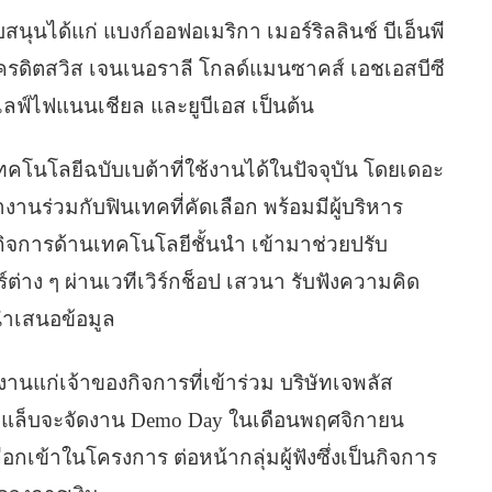
นุนได้แก่ แบงก์ออฟอเมริกา เมอร์ริลลินช์ บีเอ็นพี
รดิตสวิส เจนเนอราลี โกลด์แมนซาคส์ เอชเอสบีซี
ไลฟ์ไฟแนนเชียล และยูบีเอส เป็นต้น
คโนโลยีฉบับเบต้าที่ใช้งานได้ในปัจจุบัน โดยเดอะ
านร่วมกับฟินเทคที่คัดเลือก พร้อมมีผู้บริหาร
ิจการด้านเทคโนโลยีชั้นนำ เข้ามาช่วยปรับ
าง ๆ ผ่านเวทีเวิร์กช็อป เสวนา รับฟังความคิด
รนำเสนอข้อมูล
งานแก่เจ้าของกิจการที่เข้าร่วม บริษัทเจพลัส
างแล็บจะจัดงาน Demo Day ในเดือนพฤศจิกายน
ือกเข้าในโครงการ ต่อหน้ากลุ่มผู้ฟังซึ่งเป็นกิจการ