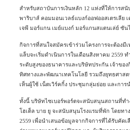
สำหรับสถาบันการเงินหลัก 12 แห่งที่ให้การสนับส
พาริบาส์ คอมมอนเวลธ์แบงก์ออฟออสเตรเลีย เค
เจพี มอร์แกน เมย์แบงก์ มอร์แกนสแตนเล่ย์ ซัน
กิจการที่สนใจสมัครเข้าร่วมโครงการจะต้องมีเท
แล็บจะเริ่มดำเนินการในเดือนสิงหาคม 2559 ทำง
ระดับสูงของธนาคารและบริษัทประกัน เจ้าของก
ทิศทางและพัฒนาเทคโนโลยี รวมถึงยุทธศาสตร์ต่
เห็นผู้ใช้ เน็ตเวิร์คกิ้ง ประชุมกลุ่มย่อย และกา
ทั้งนี้ บริษัทไซเบอร์พอร์ตจะสนับสนุนสถานที่ทำ
โฮเต็ล บาย ยู จะสนับสนุนโรงแรมที่พัก โดยท
2559 เพื่อนำเสนอข้อมูลจากกิจการที่ได้รับคัดเล