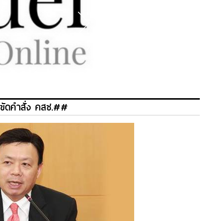
รขัดคำสั่ง คสช.##