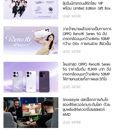
ลุ้นรับบัตรคอนเสิร์ตโซน VIP
พร้อม Limited Edition Gift Box
สุดเอ็กซ์คลูซีฟ ร่วมสนุกได้ตั้งแต่
LEAD MORE
6 ก.ค. – 17 ส.ค. 2569 เท่านั้น
วางจำหน่ายแล้วอย่างเป็นทางการ
OPPO Reno16 Series 5G อัป
เกรดกล้องมุมกว้างพิเศษ 50MP
กว้าง 0.6x ถ่ายคนสวย สีผิวเป็น
ธรรมชาติทั้งภาพนิ่งและวิดีโอ ใน
LEAD MORE
ราคาเริ่มต้นเพียง 15,999 บาท
พร้อมรับฟรีของสมนาคุณสุดคุ้ม
ค่า!
ใหม่ล่าสุด OPPO Reno16 Series
5G ราคาเริ่มต้น 15,999 บาท อัป
เกรดกล้องมุมกว้างพิเศษ 50MP
ให้ถ่ายคนสวยทั้งภาพและวิดีโอ
พร้อมดีไซน์ดวงดาว 3 มิติ ครั้ง
LEAD MORE
แรกในอุตสาหกรรม
Shockbyte ปลดล็อกการเติบโต
ของเซิร์ฟเวอร์เกมระดับโลก ด้วย
ขุมพลังเซิร์ฟเวอร์โปรเซสเซอร์
AMD
LEAD MORE