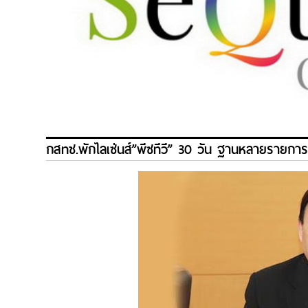
กสทช.พักไลเซ่นส์”พีซทีวี” 30 วัน ฐานหลายรายกา