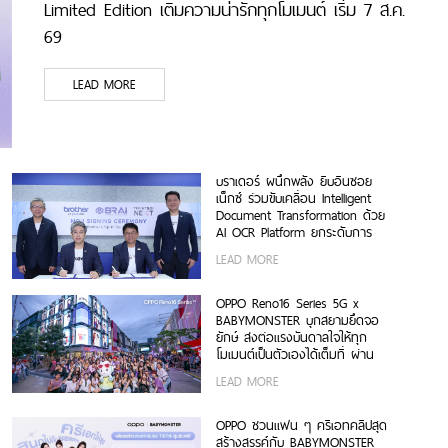
Limited Edition เติมความน่ารักทุกโมเมนต์ เริ่ม 7 ส.ค.
69
LEAD MORE
บราเดอร์ ผนึกพลัง ยิบอินซอย
เน็กซ์ ร่วมขับเคลื่อน Intelligent
Document Transformation ด้วย
AI OCR Platform ยกระดับการ
จัดการข้อมูลสู่ยุค Digital-First
LEAD MORE
Enterprise
OPPO Reno16 Series 5G x
BABYMONSTER บุกสยามยึดจอ
ยักษ์ ส่งต่อแรงบันดาลใจให้ทุก
โมเมนต์เป็นตัวเองได้เต็มที่ ผ่าน
OPPO K-POP Star Random
LEAD MORE
Dance พร้อมโปรโมชันสุดเอ็กซ์คลู
ซีฟ
OPPO ชวนแฟน ๆ ครีเอทคลิปสุด
สร้างสรรค์กับ BABYMONSTER