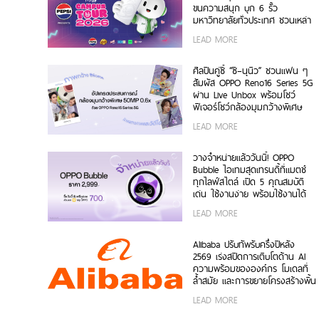
ขนความสนุก บุก 6 รั้ว
มหาวิทยาลัยทั่วประเทศ ชวนเหล่า
นักศึกษา มา Make Your
LEAD MORE
Moment กับ OPPO Reno16
Series 5G เร็ว ๆ นี้
ศิลปินคู่ซี้ “ซี–นุนิว” ชวนแฟน ๆ
สัมผัส OPPO Reno16 Series 5G
ผ่าน Live Unbox พร้อมโชว์
ฟีเจอร์โชว์กล้องมุมกว้างพิเศษ
50MP 0.6x เก็บทุกโมเมนต์ โดด
LEAD MORE
เด่นเป็นตัวเอง
วางจำหน่ายแล้ววันนี้! OPPO
Bubble ไอเทมสุดเทรนดี้ที่แมตช์
ทุกไลฟ์สไตล์ เปิด 5 คุณสมบัติ
เด่น ใช้งานง่าย พร้อมใช้งานได้
ทั้งบนสมาร์ตโฟน OPPO และระบบ
LEAD MORE
iOS ในราคา 2,999 บาท
Alibaba ปรับทัพรับครึ่งปีหลัง
2569 เร่งสปีดการเติบโตด้าน AI
ความพร้อมขององค์กร โมเดลที่
ล้ำสมัย และการขยายโครงสร้างพื้น
ฐานทั่วโลก
LEAD MORE