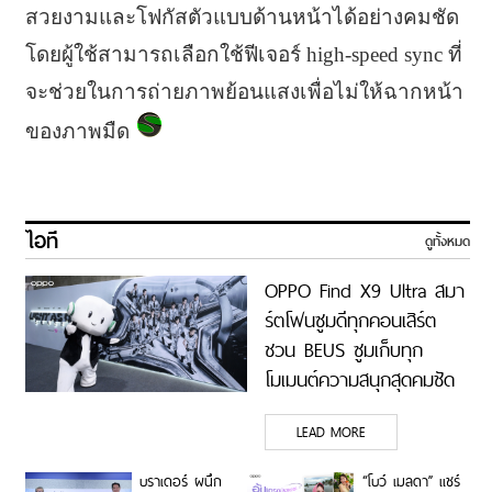
สวยงามและโฟกัสตัวแบบด้านหน้าได้อย่างคมชัด
โดยผู้ใช้สามารถเลือกใช้ฟีเจอร์ high-speed sync ที่
จะช่วยในการถ่ายภาพย้อนแสงเพื่อไม่ให้ฉากหน้า
ของภาพมืด
ไอที
ดูทั้งหมด
OPPO Find X9 Ultra สมา
ร์ตโฟนซูมดีทุกคอนเสิร์ต
ชวน BEUS ซูมเก็บทุก
โมเมนต์ความสนุกสุดคมชัด
ในคอนเสิร์ต BUS LIGHT
LEAD MORE
AS ONE
บราเดอร์ ผนึก
“โบว์ เมลดา” แชร์