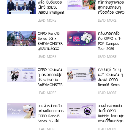
พลัง ยิบอินซอย
ทริกถ่ายภาพสวย
เน็กซ์ ร่วมขับ
สุดเทรนดี้ครบทุ
เคลื่อน Intelligent
กช็อตด้วย OPPO
Document
Reno16 Series
LEAD MORE
LEAD MORE
Transformation
5G
ด้วย AI OCR
Platform ยก
OPPO Reno16
กลับมาอีกครั้ง
ระดับการจัดการ
Series 5G x
กับ OPPO x T-
ข้อมูลสู่ยุค
BABYMONSTER
POP Campus
Digital-First
บุกสยามยึดจอ
Tour 2026
Enterprise
ยักษ์ ส่งต่อแรง
เตรียมขนความ
LEAD MORE
LEAD MORE
บันดาลใจให้ทุก
สนุก บุก 6 รั้ว
โมเมนต์เป็นตัว
มหาวิทยาลัยทั่ว
เองได้เต็มที่ ผ่าน
ประเทศ ชวนเหล่า
OPPO ชวนแฟน
ศิลปินคู่ซี้ “ซี–นุ
OPPO K-POP
นักศึกษา มา
ๆ ครีเอทคลิปสุด
นิว” ชวนแฟน ๆ
Star Random
Make Your
สร้างสรรค์กับ
สัมผัส OPPO
Dance พร้อม
Moment กับ
BABYMONSTER
Reno16 Series
โปรโมชันสุดเอ็กซ์
OPPO Reno16
ลุ้นรับบัตร
5G ผ่าน Live
LEAD MORE
LEAD MORE
คลูซีฟ
Series 5G เร็ว ๆ
คอนเสิร์ตโซน VIP
Unbox พร้อม
นี้
พร้อม Limited
โชว์ฟีเจอร์โชว์
Edition Gift Box
กล้องมุมกว้าง
วางจำหน่ายแล้ว
วางจำหน่ายแล้ว
สุดเอ็กซ์คลูซีฟ
พิเศษ 50MP
อย่างเป็นทางการ
วันนี้! OPPO
ร่วมสนุกได้ตั้งแต่
0.6x เก็บทุก
OPPO Reno16
Bubble ไอเทมสุด
6 ก.ค. – 17 ส.ค.
โมเมนต์ โดดเด่น
Series 5G อัป
เทรนดี้ที่แมตช์ทุก
2569 เท่านั้น
เป็นตัวเอง
เกรดกล้องมุม
ไลฟ์สไตล์ เปิด 5
LEAD MORE
LEAD MORE
กว้างพิเศษ
คุณสมบัติเด่น ใช้