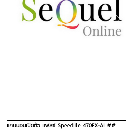
แคนนอนเปิดตัว แฟลช Speedlite 470EX-AI ##