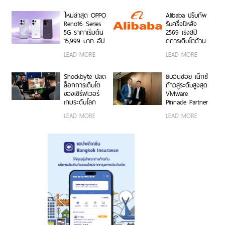
50MP กว้าง
งานง่าย พร้อมใช้
0.6x ถ่ายคนสวย
งานได้ทั้งบนสมา
ใหม่ล่าสุด OPPO
Alibaba ปรับทัพ
สีผิวเป็น
ร์ตโฟน OPPO
Reno16 Series
รับครึ่งปีหลัง
ธรรมชาติทั้งภาพ
และระบบ iOS ใน
5G ราคาเริ่มต้น
2569 เร่งสปี
นิ่งและวิดีโอ ใน
ราคา 2,999 บาท
15,999 บาท อัป
ดการเติบโตด้าน
ราคาเริ่มต้นเพียง
เกรดกล้องมุม
AI ความพร้อม
LEAD MORE
LEAD MORE
15,999 บาท
กว้างพิเศษ
ขององค์กร
พร้อมรับฟรีของ
50MP ให้ถ่ายคน
โมเดลที่ล้ำสมัย
สมนาคุณสุดคุ้ม
สวยทั้งภาพและ
และการขยาย
Shockbyte ปลด
ยิบอินซอย เน็กซ์
ค่า!
วิดีโอ พร้อม
โครงสร้างพื้นฐาน
ล็อกการเติบโต
ก้าวสู่ระดับสูงสุด
ดีไซน์ดวงดาว 3
ทั่วโลก
ของเซิร์ฟเวอร์
VMware
มิติ ครั้งแรกใน
เกมระดับโลก
Pinnacle Partner
อุตสาหกรรม
ด้วยขุมพลัง
— พาร์ทเนอร์
LEAD MORE
LEAD MORE
เซิร์ฟเวอร์
VMware by
โปรเซสเซอร์
Broadcom
AMD
อันดับหนึ่งของ
ไทย