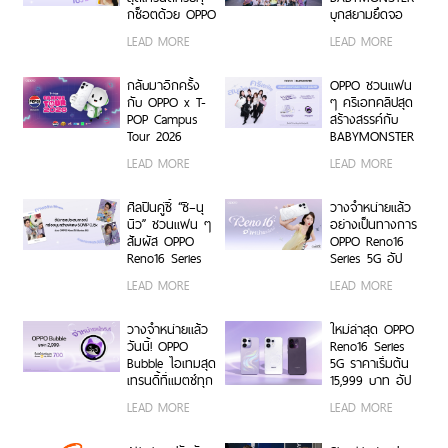
Digital-First
กช็อตด้วย OPPO
บุกสยามยึดจอ
Enterprise
Reno16 Series
ยักษ์ ส่งต่อแรง
LEAD MORE
LEAD MORE
5G
บันดาลใจให้ทุก
โมเมนต์เป็นตัว
เองได้เต็มที่ ผ่าน
กลับมาอีกครั้ง
OPPO ชวนแฟน
OPPO K-POP
กับ OPPO x T-
ๆ ครีเอทคลิปสุด
Star Random
POP Campus
สร้างสรรค์กับ
Dance พร้อม
Tour 2026
BABYMONSTER
โปรโมชันสุดเอ็กซ์
เตรียมขนความ
ลุ้นรับบัตร
LEAD MORE
LEAD MORE
คลูซีฟ
สนุก บุก 6 รั้ว
คอนเสิร์ตโซน VIP
มหาวิทยาลัยทั่ว
พร้อม Limited
ประเทศ ชวนเหล่า
Edition Gift Box
ศิลปินคู่ซี้ “ซี–นุ
วางจำหน่ายแล้ว
นักศึกษา มา
สุดเอ็กซ์คลูซีฟ
นิว” ชวนแฟน ๆ
อย่างเป็นทางการ
Make Your
ร่วมสนุกได้ตั้งแต่
สัมผัส OPPO
OPPO Reno16
Moment กับ
6 ก.ค. – 17 ส.ค.
Reno16 Series
Series 5G อัป
OPPO Reno16
2569 เท่านั้น
5G ผ่าน Live
เกรดกล้องมุม
LEAD MORE
LEAD MORE
Series 5G เร็ว ๆ
Unbox พร้อม
กว้างพิเศษ
นี้
โชว์ฟีเจอร์โชว์
50MP กว้าง
กล้องมุมกว้าง
0.6x ถ่ายคนสวย
วางจำหน่ายแล้ว
ใหม่ล่าสุด OPPO
พิเศษ 50MP
สีผิวเป็น
วันนี้! OPPO
Reno16 Series
0.6x เก็บทุก
ธรรมชาติทั้งภาพ
Bubble ไอเทมสุด
5G ราคาเริ่มต้น
โมเมนต์ โดดเด่น
นิ่งและวิดีโอ ใน
เทรนดี้ที่แมตช์ทุก
15,999 บาท อัป
เป็นตัวเอง
ราคาเริ่มต้นเพียง
ไลฟ์สไตล์ เปิด 5
เกรดกล้องมุม
LEAD MORE
LEAD MORE
15,999 บาท
คุณสมบัติเด่น ใช้
กว้างพิเศษ
พร้อมรับฟรีของ
งานง่าย พร้อมใช้
50MP ให้ถ่ายคน
สมนาคุณสุดคุ้ม
งานได้ทั้งบนสมา
สวยทั้งภาพและ