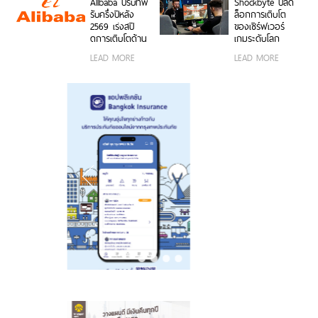
Alibaba ปรับทัพ
Shockbyte ปลด
ค่า!
ร์ตโฟน OPPO
วิดีโอ พร้อม
รับครึ่งปีหลัง
ล็อกการเติบโต
และระบบ iOS ใน
ดีไซน์ดวงดาว 3
2569 เร่งสปี
ของเซิร์ฟเวอร์
ราคา 2,999 บาท
มิติ ครั้งแรกใน
ดการเติบโตด้าน
เกมระดับโลก
อุตสาหกรรม
AI ความพร้อม
ด้วยขุมพลัง
LEAD MORE
LEAD MORE
ขององค์กร
เซิร์ฟเวอร์
โมเดลที่ล้ำสมัย
โปรเซสเซอร์
และการขยาย
AMD
โครงสร้างพื้นฐาน
ทั่วโลก