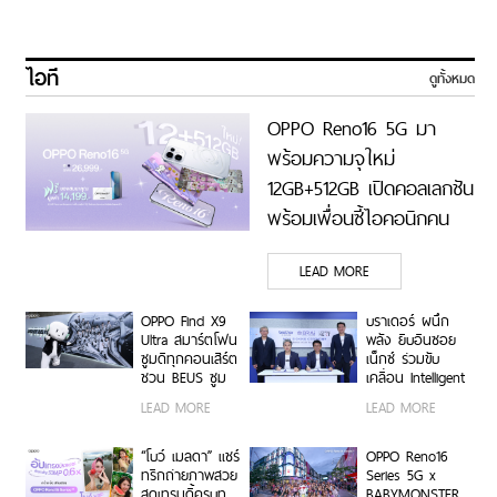
ไอที
ดูทั้งหมด
OPPO Reno16 5G มา
พร้อมความจุใหม่
12GB+512GB เปิดคอลเลกชัน
พร้อมเพื่อนซี้ไอคอนิกคน
ล่าสุด Pingu Limited
LEAD MORE
Edition เติมความน่ารักทุก
โมเมนต์ เริ่ม 7 ส.ค. 69
OPPO Find X9
บราเดอร์ ผนึก
Ultra สมาร์ตโฟน
พลัง ยิบอินซอย
ซูมดีทุกคอนเสิร์ต
เน็กซ์ ร่วมขับ
ชวน BEUS ซูม
เคลื่อน Intelligent
เก็บทุกโมเมนต์
Document
LEAD MORE
LEAD MORE
ความสนุกสุดคม
Transformation
ชัด ในคอนเสิร์ต
ด้วย AI OCR
BUS LIGHT AS
Platform ยก
“โบว์ เมลดา” แชร์
OPPO Reno16
ONE
ระดับการจัดการ
ทริกถ่ายภาพสวย
Series 5G x
ข้อมูลสู่ยุค
สุดเทรนดี้ครบทุ
BABYMONSTER