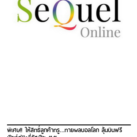
พิเศษ!! ให้สิทธิ์ลูกค้าทรู…ทายผลบอลโลก ลุ้นบินฟรี