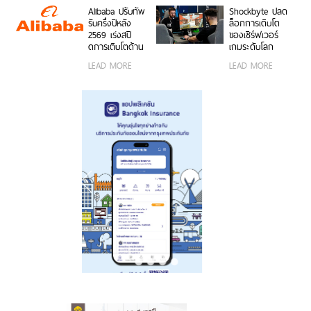
สมนาคุณสุดคุ้ม
งานได้ทั้งบนสมา
สวยทั้งภาพและ
Alibaba ปรับทัพ
Shockbyte ปลด
ค่า!
ร์ตโฟน OPPO
วิดีโอ พร้อม
รับครึ่งปีหลัง
ล็อกการเติบโต
และระบบ iOS ใน
ดีไซน์ดวงดาว 3
2569 เร่งสปี
ของเซิร์ฟเวอร์
ราคา 2,999 บาท
มิติ ครั้งแรกใน
ดการเติบโตด้าน
เกมระดับโลก
อุตสาหกรรม
AI ความพร้อม
ด้วยขุมพลัง
LEAD MORE
LEAD MORE
ขององค์กร
เซิร์ฟเวอร์
โมเดลที่ล้ำสมัย
โปรเซสเซอร์
และการขยาย
AMD
โครงสร้างพื้นฐาน
ทั่วโลก