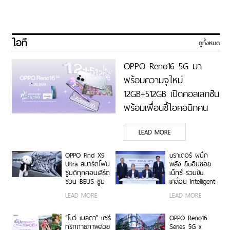
ไอที
ดูทั้งหมด
OPPO Reno16 5G มา
พร้อมความจุใหม่
12GB+512GB เปิดคอลเลกชัน
พร้อมเพื่อนซี้ไอคอนิกคน
ล่าสุด Pingu Limited
LEAD MORE
Edition เติมความน่ารักทุก
โมเมนต์ เริ่ม 7 ส.ค. 69
OPPO Find X9
บราเดอร์ ผนึก
Ultra สมาร์ตโฟน
พลัง ยิบอินซอย
ซูมดีทุกคอนเสิร์ต
เน็กซ์ ร่วมขับ
ชวน BEUS ซูม
เคลื่อน Intelligent
เก็บทุกโมเมนต์
Document
LEAD MORE
LEAD MORE
ความสนุกสุดคม
Transformation
ชัด ในคอนเสิร์ต
ด้วย AI OCR
BUS LIGHT AS
Platform ยก
“โบว์ เมลดา” แชร์
OPPO Reno16
ONE
ระดับการจัดการ
ทริกถ่ายภาพสวย
Series 5G x