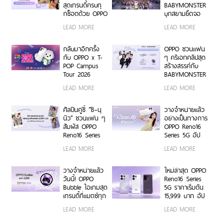
ข้อมูลสู่ยุค
สุดเทรนดี้ครบทุ
BABYMONSTER
Digital-First
กช็อตด้วย OPPO
บุกสยามยึดจอ
Enterprise
Reno16 Series
ยักษ์ ส่งต่อแรง
LEAD MORE
LEAD MORE
5G
บันดาลใจให้ทุก
โมเมนต์เป็นตัว
เองได้เต็มที่ ผ่าน
กลับมาอีกครั้ง
OPPO ชวนแฟน
OPPO K-POP
กับ OPPO x T-
ๆ ครีเอทคลิปสุด
Star Random
POP Campus
สร้างสรรค์กับ
Dance พร้อม
Tour 2026
BABYMONSTER
โปรโมชันสุดเอ็กซ์
เตรียมขนความ
ลุ้นรับบัตร
LEAD MORE
LEAD MORE
คลูซีฟ
สนุก บุก 6 รั้ว
คอนเสิร์ตโซน VIP
มหาวิทยาลัยทั่ว
พร้อม Limited
ประเทศ ชวนเหล่า
Edition Gift Box
ศิลปินคู่ซี้ “ซี–นุ
วางจำหน่ายแล้ว
นักศึกษา มา
สุดเอ็กซ์คลูซีฟ
นิว” ชวนแฟน ๆ
อย่างเป็นทางการ
Make Your
ร่วมสนุกได้ตั้งแต่
สัมผัส OPPO
OPPO Reno16
Moment กับ
6 ก.ค. – 17 ส.ค.
Reno16 Series
Series 5G อัป
OPPO Reno16
2569 เท่านั้น
5G ผ่าน Live
เกรดกล้องมุม
LEAD MORE
LEAD MORE
Series 5G เร็ว ๆ
Unbox พร้อม
กว้างพิเศษ
นี้
โชว์ฟีเจอร์โชว์
50MP กว้าง
กล้องมุมกว้าง
0.6x ถ่ายคนสวย
วางจำหน่ายแล้ว
ใหม่ล่าสุด OPPO
พิเศษ 50MP
สีผิวเป็น
วันนี้! OPPO
Reno16 Series
0.6x เก็บทุก
ธรรมชาติทั้งภาพ
Bubble ไอเทมสุด
5G ราคาเริ่มต้น
โมเมนต์ โดดเด่น
นิ่งและวิดีโอ ใน
เทรนดี้ที่แมตช์ทุก
15,999 บาท อัป
เป็นตัวเอง
ราคาเริ่มต้นเพียง
ไลฟ์สไตล์ เปิด 5
เกรดกล้องมุม
LEAD MORE
LEAD MORE
15,999 บาท
คุณสมบัติเด่น ใช้
กว้างพิเศษ
พร้อมรับฟรีของ
งานง่าย พร้อมใช้
50MP ให้ถ่ายคน