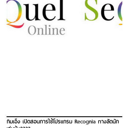
กิมเอ็ง เปิดสอนการใช้โปรแกรม Recognia ทางลัดนัก