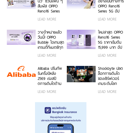
นักศึกษา มา
สุดเอ็กซ์คลูซีฟ
นิว” ชวนแฟน ๆ
อย่างเป็นทางการ
Make Your
ร่วมสนุกได้ตั้งแต่
สัมผัส OPPO
OPPO Reno16
Moment กับ
6 ก.ค. – 17 ส.ค.
Reno16 Series
Series 5G อัป
OPPO Reno16
2569 เท่านั้น
5G ผ่าน Live
เกรดกล้องมุม
LEAD MORE
LEAD MORE
Series 5G เร็ว ๆ
Unbox พร้อม
กว้างพิเศษ
นี้
โชว์ฟีเจอร์โชว์
50MP กว้าง
กล้องมุมกว้าง
0.6x ถ่ายคนสวย
วางจำหน่ายแล้ว
ใหม่ล่าสุด OPPO
พิเศษ 50MP
สีผิวเป็น
วันนี้! OPPO
Reno16 Series
0.6x เก็บทุก
ธรรมชาติทั้งภาพ
Bubble ไอเทมสุด
5G ราคาเริ่มต้น
โมเมนต์ โดดเด่น
นิ่งและวิดีโอ ใน
เทรนดี้ที่แมตช์ทุก
15,999 บาท อัป
เป็นตัวเอง
ราคาเริ่มต้นเพียง
ไลฟ์สไตล์ เปิด 5
เกรดกล้องมุม
LEAD MORE
LEAD MORE
15,999 บาท
คุณสมบัติเด่น ใช้
กว้างพิเศษ
พร้อมรับฟรีของ
งานง่าย พร้อมใช้
50MP ให้ถ่ายคน
สมนาคุณสุดคุ้ม
งานได้ทั้งบนสมา
สวยทั้งภาพและ
Alibaba ปรับทัพ
Shockbyte ปลด
ค่า!
ร์ตโฟน OPPO
วิดีโอ พร้อม
รับครึ่งปีหลัง
ล็อกการเติบโต
และระบบ iOS ใน
ดีไซน์ดวงดาว 3
2569 เร่งสปี
ของเซิร์ฟเวอร์
ราคา 2,999 บาท
มิติ ครั้งแรกใน
ดการเติบโตด้าน
เกมระดับโลก
อุตสาหกรรม
AI ความพร้อม
ด้วยขุมพลัง
LEAD MORE
LEAD MORE
ขององค์กร
เซิร์ฟเวอร์
โมเดลที่ล้ำสมัย
โปรเซสเซอร์
และการขยาย
AMD
โครงสร้างพื้นฐาน
ทั่วโลก