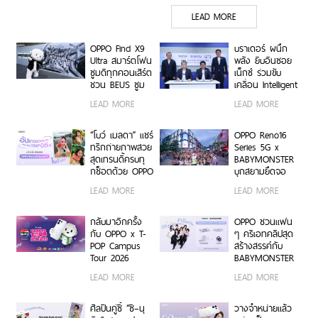
ล่าสุด Pingu Limited
LEAD MORE
Edition เติมความน่ารักทุก
โมเมนต์ เริ่ม 7 ส.ค. 69
OPPO Find X9
บราเดอร์ ผนึก
Ultra สมาร์ตโฟน
พลัง ยิบอินซอย
ซูมดีทุกคอนเสิร์ต
เน็กซ์ ร่วมขับ
ชวน BEUS ซูม
เคลื่อน Intelligent
เก็บทุกโมเมนต์
Document
LEAD MORE
LEAD MORE
ความสนุกสุดคม
Transformation
ชัด ในคอนเสิร์ต
ด้วย AI OCR
BUS LIGHT AS
Platform ยก
“โบว์ เมลดา” แชร์
OPPO Reno16
ONE
ระดับการจัดการ
ทริกถ่ายภาพสวย
Series 5G x
ข้อมูลสู่ยุค
สุดเทรนดี้ครบทุ
BABYMONSTER
Digital-First
กช็อตด้วย OPPO
บุกสยามยึดจอ
Enterprise
Reno16 Series
ยักษ์ ส่งต่อแรง
LEAD MORE
LEAD MORE
5G
บันดาลใจให้ทุก
โมเมนต์เป็นตัว
เองได้เต็มที่ ผ่าน
กลับมาอีกครั้ง
OPPO ชวนแฟน
OPPO K-POP
กับ OPPO x T-
ๆ ครีเอทคลิปสุด
Star Random
POP Campus
สร้างสรรค์กับ
Dance พร้อม
Tour 2026
BABYMONSTER
โปรโมชันสุดเอ็กซ์
เตรียมขนความ
ลุ้นรับบัตร
LEAD MORE
LEAD MORE
คลูซีฟ
สนุก บุก 6 รั้ว
คอนเสิร์ตโซน VIP
มหาวิทยาลัยทั่ว
พร้อม Limited
ประเทศ ชวนเหล่า
Edition Gift Box
ศิลปินคู่ซี้ “ซี–นุ
วางจำหน่ายแล้ว