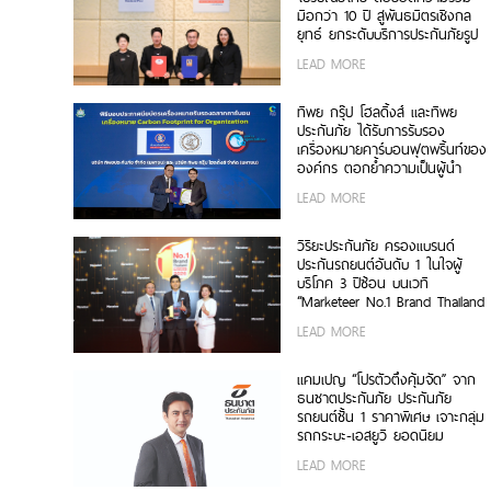
มือกว่า 10 ปี สู่พันธมิตรเชิงกล
ยุทธ์ ยกระดับบริการประกันภัยรูป
แบบดิจิทัลเพื่อประชาชน
LEAD MORE
ทิพย กรุ๊ป โฮลดิ้งส์ และทิพย
ประกันภัย ได้รับการรับรอง
เครื่องหมายคาร์บอนฟุตพริ้นท์ของ
องค์กร ตอกย้ำความเป็นผู้นำ
ธุรกิจประกันภัยที่ขับเคลื่อนความ
LEAD MORE
ยั่งยืนตามแนวทาง ESG
วิริยะประกันภัย ครองแบรนด์
ประกันรถยนต์อันดับ 1 ในใจผู้
บริโภค 3 ปีซ้อน บนเวที
“Marketeer No.1 Brand Thailand
2026”
LEAD MORE
แคมเปญ “โปรตัวตึงคุ้มจัด” จาก
ธนชาตประกันภัย ประกันภัย
รถยนต์ชั้น 1 ราคาพิเศษ เจาะกลุ่ม
รถกระบะ-เอสยูวี ยอดนิยม
LEAD MORE