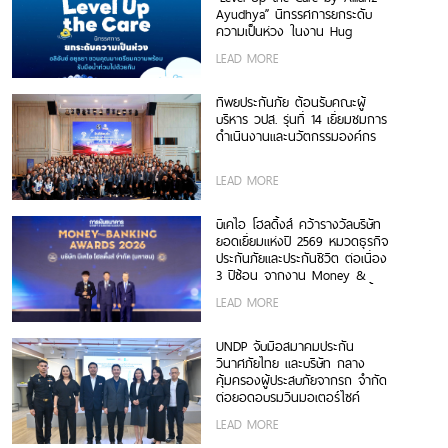
Ayudhya” นิทรรศการยกระดับ
ความเป็นห่วง ในงาน Hug
HeartYai 2026
LEAD MORE
ทิพยประกันภัย ต้อนรับคณะผู้
บริหาร วปส. รุ่นที่ 14 เยี่ยมชมการ
ดำเนินงานและนวัตกรรมองค์กร
LEAD MORE
บีเคไอ โฮลดิ้งส์ คว้ารางวัลบริษัท
ยอดเยี่ยมแห่งปี 2569 หมวดธุรกิจ
ประกันภัยและประกันชีวิต ต่อเนื่อง
3 ปีซ้อน จากงาน Money &
Banking Awards 2026 ตอกย้ำ
LEAD MORE
ศักยภาพการเติบโตอย่างโดดเด่น
และแข็งแกร่ง
UNDP จับมือสมาคมประกัน
วินาศภัยไทย และบริษัท กลาง
คุ้มครองผู้ประสบภัยจากรถ จำกัด
ต่อยอดอบรมวินมอเตอร์ไซค์
กรุงเทพฯ สู่ความปลอดภัยทาง
LEAD MORE
ถนนและภูมิคุ้มกันทางการเงิน รุ่น