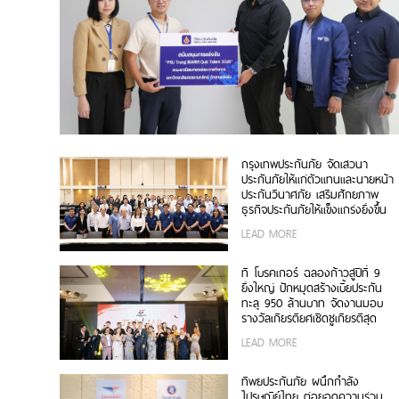
กรุงเทพประกันภัย จัดเสวนา
ประกันภัยให้แก่ตัวแทนและนายหน้า
ประกันวินาศภัย เสริมศักยภาพ
ธุรกิจประกันภัยให้แข็งแกร่งยิ่งขึ้น
LEAD MORE
ที โบรคเกอร์ ฉลองก้าวสู่ปีที่ 9
ยิ่งใหญ่ ปักหมุดสร้างเบี้ยประกัน
ทะลุ 950 ล้านบาท จัดงานมอบ
รางวัลเกียรติยศเชิดชูเกียรติสุด
ยอดนายหน้า 200 ราย “Top
LEAD MORE
Sales 2026”
ทิพยประกันภัย ผนึกกำลัง
ไปรษณีย์ไทย ต่อยอดความร่วม