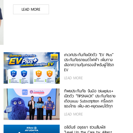
LEAD MORE
เทเวศประกันภัยเปิดตัว “EV Plus”
ประกันภัยรถยนต์ไฟฟ้า เพิ่มทาง
เลือกความคุ้มครองสำหรับผู้ใช้รถ
EV
LEAD MORE
ทิพยประกันภัย จับมือ blueplus+
เปิดตัว “TIPSNACK” ประกันภัยราย
เดือนแบบ Subscription ครั้งแรก
ของไทย เพิ่ม-ลด-หยุดแผนได้ทุก
เมื่อ ไม่มีข้อผูกมัด
LEAD MORE
อลิอันซ์ อยุธยา ชวนสัมผัส
“Level Up the Care by Allianz