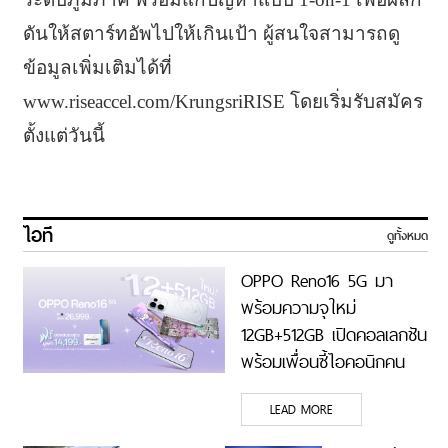
ดันให้สตาร์ทอัพไปให้เกินเป้า ผู้สนใจสามารถดู
ข้อมูลเพิ่มเติมได้ที่
www.riseaccel.com/KrungsriRISE โดยเริ่มรับสมัคร
ตั้งแต่วันนี้
ไอที
ดูทั้งหมด
OPPO Reno16 5G มา
พร้อมความจุใหม่
12GB+512GB เปิดคอลเลกชัน
พร้อมเพื่อนซี้ไอคอนิกคน
ล่าสุด Pingu Limited
LEAD MORE
Edition เติมความน่ารักทุก
โมเมนต์ เริ่ม 7 ส.ค. 69