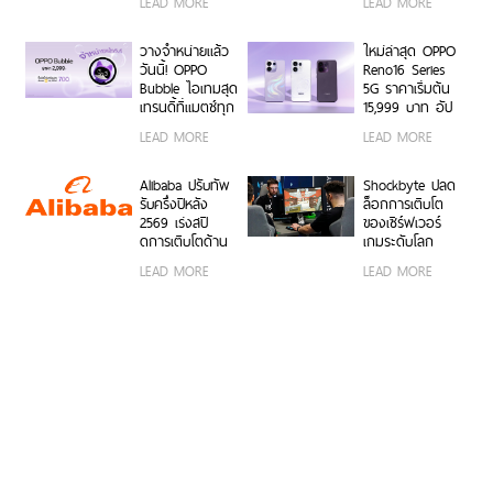
LEAD MORE
LEAD MORE
Series 5G เร็ว ๆ
Unbox พร้อม
กว้างพิเศษ
นี้
โชว์ฟีเจอร์โชว์
50MP กว้าง
กล้องมุมกว้าง
0.6x ถ่ายคนสวย
วางจำหน่ายแล้ว
ใหม่ล่าสุด OPPO
พิเศษ 50MP
สีผิวเป็น
วันนี้! OPPO
Reno16 Series
0.6x เก็บทุก
ธรรมชาติทั้งภาพ
Bubble ไอเทมสุด
5G ราคาเริ่มต้น
โมเมนต์ โดดเด่น
นิ่งและวิดีโอ ใน
เทรนดี้ที่แมตช์ทุก
15,999 บาท อัป
เป็นตัวเอง
ราคาเริ่มต้นเพียง
ไลฟ์สไตล์ เปิด 5
เกรดกล้องมุม
LEAD MORE
LEAD MORE
15,999 บาท
คุณสมบัติเด่น ใช้
กว้างพิเศษ
พร้อมรับฟรีของ
งานง่าย พร้อมใช้
50MP ให้ถ่ายคน
สมนาคุณสุดคุ้ม
งานได้ทั้งบนสมา
สวยทั้งภาพและ
Alibaba ปรับทัพ
Shockbyte ปลด
ค่า!
ร์ตโฟน OPPO
วิดีโอ พร้อม
รับครึ่งปีหลัง
ล็อกการเติบโต
และระบบ iOS ใน
ดีไซน์ดวงดาว 3
2569 เร่งสปี
ของเซิร์ฟเวอร์
ราคา 2,999 บาท
มิติ ครั้งแรกใน
ดการเติบโตด้าน
เกมระดับโลก
อุตสาหกรรม
AI ความพร้อม
ด้วยขุมพลัง
LEAD MORE
LEAD MORE
ขององค์กร
เซิร์ฟเวอร์
โมเดลที่ล้ำสมัย
โปรเซสเซอร์
และการขยาย
AMD
โครงสร้างพื้นฐาน
ทั่วโลก