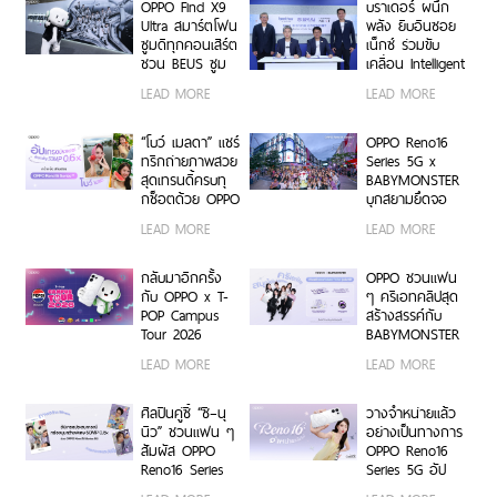
OPPO Find X9
บราเดอร์ ผนึก
Ultra สมาร์ตโฟน
พลัง ยิบอินซอย
ซูมดีทุกคอนเสิร์ต
เน็กซ์ ร่วมขับ
ชวน BEUS ซูม
เคลื่อน Intelligent
เก็บทุกโมเมนต์
Document
LEAD MORE
LEAD MORE
ความสนุกสุดคม
Transformation
ชัด ในคอนเสิร์ต
ด้วย AI OCR
BUS LIGHT AS
Platform ยก
“โบว์ เมลดา” แชร์
OPPO Reno16
ONE
ระดับการจัดการ
ทริกถ่ายภาพสวย
Series 5G x
ข้อมูลสู่ยุค
สุดเทรนดี้ครบทุ
BABYMONSTER
Digital-First
กช็อตด้วย OPPO
บุกสยามยึดจอ
Enterprise
Reno16 Series
ยักษ์ ส่งต่อแรง
LEAD MORE
LEAD MORE
5G
บันดาลใจให้ทุก
โมเมนต์เป็นตัว
เองได้เต็มที่ ผ่าน
กลับมาอีกครั้ง
OPPO ชวนแฟน
OPPO K-POP
กับ OPPO x T-
ๆ ครีเอทคลิปสุด
Star Random
POP Campus
สร้างสรรค์กับ
Dance พร้อม
Tour 2026
BABYMONSTER
โปรโมชันสุดเอ็กซ์
เตรียมขนความ
ลุ้นรับบัตร
LEAD MORE
LEAD MORE
คลูซีฟ
สนุก บุก 6 รั้ว
คอนเสิร์ตโซน VIP
มหาวิทยาลัยทั่ว
พร้อม Limited
ประเทศ ชวนเหล่า
Edition Gift Box
ศิลปินคู่ซี้ “ซี–นุ
วางจำหน่ายแล้ว
นักศึกษา มา
สุดเอ็กซ์คลูซีฟ
นิว” ชวนแฟน ๆ
อย่างเป็นทางการ
Make Your
ร่วมสนุกได้ตั้งแต่
สัมผัส OPPO
OPPO Reno16
Moment กับ
6 ก.ค. – 17 ส.ค.
Reno16 Series
Series 5G อัป
OPPO Reno16
2569 เท่านั้น
5G ผ่าน Live
เกรดกล้องมุม