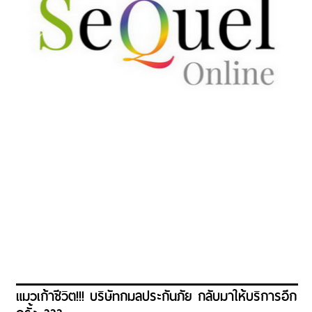
แมวเก้าชีวิต!!! บริษัทกมลประกันภัย กลับมาให้บริการอีก