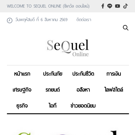
WELCOME TO SEQUEL ONLINE (ซีเคว้ล ออนไลน์)
วันพฤหัสบดี ที่ 6 สิงหาคม 2569
ติดต่อเรา
หน้าแรก
ประกันภัย
ประกันชีวิต
การเงิน
เศรษฐกิจ
รถยนต์
อสังหา
ไลฟสไตล์
ธุรกิจ
ไอที
ข่าวยอดนิยม