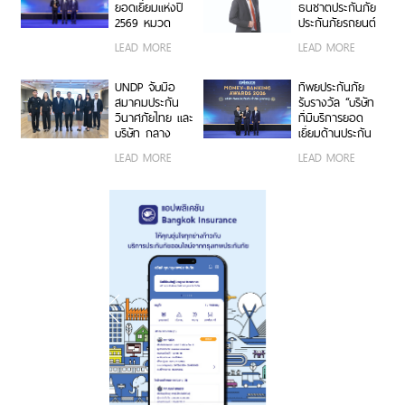
ยอดเยี่ยมแห่งปี
ธนชาตประกันภัย
2569 หมวด
ประกันภัยรถยนต์
ธุรกิจประกันภัย
ชั้น 1 ราคาพิเศษ
LEAD MORE
LEAD MORE
และประกันชีวิต
เจาะกลุ่มรถ
ต่อเนื่อง 3 ปี
กระบะ-เอสยูวี
ซ้อน จากงาน
ยอดนิยม
UNDP จับมือ
ทิพยประกันภัย
Money &
สมาคมประกัน
รับรางวัล “บริษัท
Banking Awards
วินาศภัยไทย และ
ที่มีบริการยอด
2026 ตอกย้ำ
บริษัท กลาง
เยี่ยมด้านประกัน
ศักยภาพการ
คุ้มครองผู้ประสบ
วินาศภัย” ปี
LEAD MORE
LEAD MORE
เติบโตอย่างโดด
ภัยจากรถ จำกัด
2026 ต่อเนื่องปีที่
เด่นและแข็งแกร่ง
ต่อยอดอบรมวิน
2
มอเตอร์ไซค์
กรุงเทพฯ สู่
ความปลอดภัย
ทางถนนและ
ภูมิคุ้มกันทางการ
เงิน รุ่นที่ 2