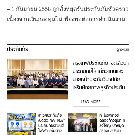
– 1 กันยายน 2558 ถูกสั่งหยุดรับประกันภัยชั่วคราว
เนื่องจากเงินกองทุนไม่เพียงพอต่อการดำเนินงาน
ประกันภัย
ดูทั้งหมด
กรุงเทพประกันภัย จัดเสวนา
ประกันภัยให้แก่ตัวแทนและ
นายหน้าประกันวินาศภัย
เสริมศักยภาพธุรกิจประกัน
ภัยให้แข็งแกร่งยิ่งขึ้น
LEAD MORE
เทเวศประกันภัย
ที โบรคเกอร์
เปิดตัว “EV Plus”
ฉลองก้าวสู่ปีที่ 9
ประกันภัยรถยนต์
ยิ่งใหญ่ ปักหมุด
ไฟฟ้า เพิ่มทาง
สร้างเบี้ยประกัน