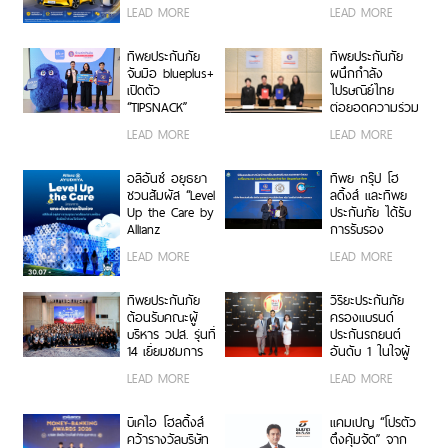
เลือกความ
ทะลุ 950 ล้าน
LEAD MORE
LEAD MORE
คุ้มครองสำหรับผู้
บาท จัดงานมอบ
ใช้รถ EV
รางวัลเกียรติยศ
เชิดชูเกียรติสุด
ทิพยประกันภัย
ทิพยประกันภัย
ยอดนายหน้า
จับมือ blueplus+
ผนึกกำลัง
200 ราย “Top
เปิดตัว
ไปรษณีย์ไทย
Sales 2026”
“TIPSNACK”
ต่อยอดความร่วม
ประกันภัยราย
มือกว่า 10 ปี สู่
LEAD MORE
LEAD MORE
เดือนแบบ
พันธมิตรเชิงกล
Subscription
ยุทธ์ ยกระดับ
ครั้งแรกของไทย
บริการประกันภัย
อลิอันซ์ อยุธยา
ทิพย กรุ๊ป โฮ
เพิ่ม-ลด-หยุด
รูปแบบดิจิทัลเพื่อ
ชวนสัมผัส “Level
ลดิ้งส์ และทิพย
แผนได้ทุกเมื่อ
ประชาชน
Up the Care by
ประกันภัย ได้รับ
ไม่มีข้อผูกมัด
Allianz
การรับรอง
Ayudhya”
เครื่องหมาย
LEAD MORE
LEAD MORE
นิทรรศการยก
คาร์บอนฟุตพริ้
ระดับความเป็น
นท์ขององค์กร
ห่วง ในงาน Hug
ตอกย้ำความเป็น
ทิพยประกันภัย
วิริยะประกันภัย
HeartYai 2026
ผู้นำธุรกิจประกัน
ต้อนรับคณะผู้
ครองแบรนด์
ภัยที่ขับเคลื่อน
บริหาร วปส. รุ่นที่
ประกันรถยนต์
ความยั่งยืนตาม
14 เยี่ยมชมการ
อันดับ 1 ในใจผู้
แนวทาง ESG
ดำเนินงานและ
บริโภค 3 ปีซ้อน
LEAD MORE
LEAD MORE
นวัตกรรมองค์กร
บนเวที
“Marketeer No.1
Brand Thailand
บีเคไอ โฮลดิ้งส์
แคมเปญ “โปรตัว
2026”
คว้ารางวัลบริษัท
ตึงคุ้มจัด” จาก