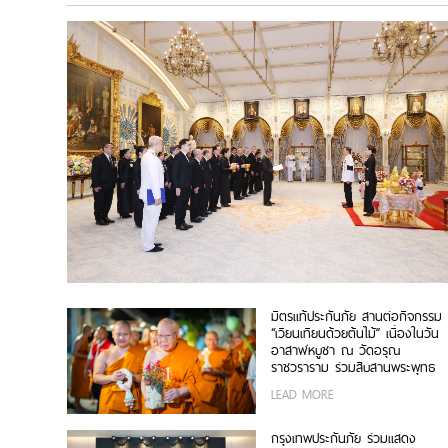
มิตรแท้ประกันภัย สานต่อกิจกรรม
“เวียนเทียนด้วยต้นไม้” เนื่องในวัน
อาสาฬหบูชา ณ วัดอรุณ
ราชวราราม ร่วมสืบสานพระพุทธ
ศาสนา ส่งเสริมการทำบุญวิถีใหม่
LEAD MORE
เพื่อสิ่งแวดล้อมที่ยั่งยืน
กรุงเทพประกันภัย ร่วมแสดง