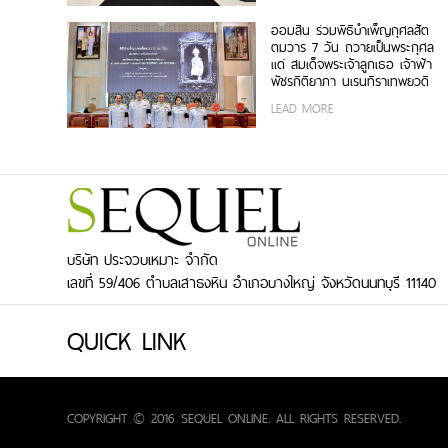
ออมสิน ร่วมพิธีบำเพ็ญกุศลสัต
ตมวาร 7 วัน ถวายเป็นพระกุศล
แด่ สมเด็จพระเจ้าลูกเธอ เจ้าฟ้า
พัชรกิติยาภา นเรนทิราเทพยวดี
กรมหลวงราชสาริณีสิริพัชร มหา
LEAD MORE
วัชรราชธิดา
บริษัท ประจวบเหมาะ จำกัด
เลขที่ 59/406 ตำบลเสาธงหิน อำเภอบางใหญ่ จังหวัดนนทบุรี 11140
QUICK LINK
COPYRIGHT © 2016 SEQUEL ONLINE. ALL RIGHTS RESERVED.