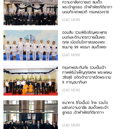
ความอาลัยถวายแด่ สมเด็จ
พระเจ้าลูกเธอ เจ้าฟ้าพัชรกิติยาภา
นเรนทิราเทพยวดี กรมหลวงราช
สาริณีสิริพัชร มหาวัชรราชธิดา
LEAD MORE
ออมสิน ร่วมพิธีเจริญพระพุทธ
มนต์และตักบาตรถวายเป็นพระ
กุศล เนื่องในโอกาสฉลองพระ
ชนมายุ 99 พรรษา สมเด็จพระ
สังฆราช
LEAD MORE
กรุงเทพประกันภัย ร่วมเป็นเจ้า
ภาพพิธีบำเพ็ญกุศลศพ พระพรหม
วชิรสุธี อดีตเจ้าอาวาสวัดพระราม
9 กาญจนาภิเษก
LEAD MORE
ธนาคาร ซีไอเอ็มบี ไทย รวมใจ
แสดงความอาลัย สมเด็จพระเจ้า
ลูกเธอ เจ้าฟ้าพัชรกิติยาภาฯ
LEAD MORE