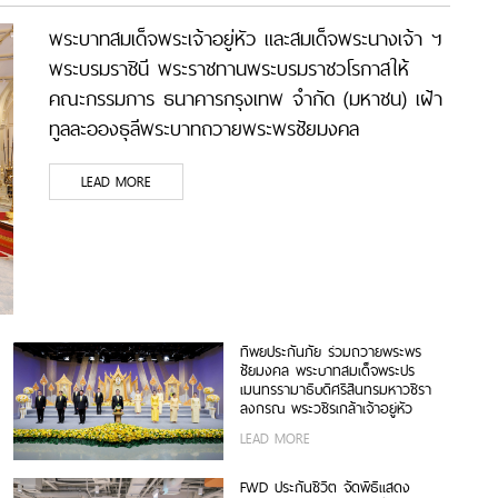
พระบาทสมเด็จพระเจ้าอยู่หัว และสมเด็จพระนางเจ้า ฯ
พระบรมราชินี พระราชทานพระบรมราชวโรกาสให้
คณะกรรมการ ธนาคารกรุงเทพ จำกัด (มหาชน) เฝ้า
ทูลละอองธุลีพระบาทถวายพระพรชัยมงคล
LEAD MORE
ทิพยประกันภัย ร่วมถวายพระพร
ชัยมงคล พระบาทสมเด็จพระปร
เมนทรรามาธิบดีศรีสินทรมหาวชิรา
ลงกรณ พระวชิรเกล้าเจ้าอยู่หัว
LEAD MORE
FWD ประกันชีวิต จัดพิธีแสดง