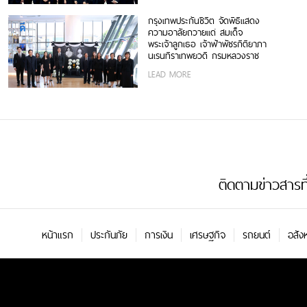
กรุงเทพประกันชีวิต จัดพิธีแสดง
ความอาลัยถวายแด่ สมเด็จ
พระเจ้าลูกเธอ เจ้าฟ้าพัชรกิติยาภา
นเรนทิราเทพยวดี กรมหลวงราช
สาริณีสิริพัชร มหาวัชรราชธิดา
LEAD MORE
ติดตามข่าวสารที่น
หน้าแรก
ประกันภัย
การเงิน
เศรษฐกิจ
รถยนต์
อสัง