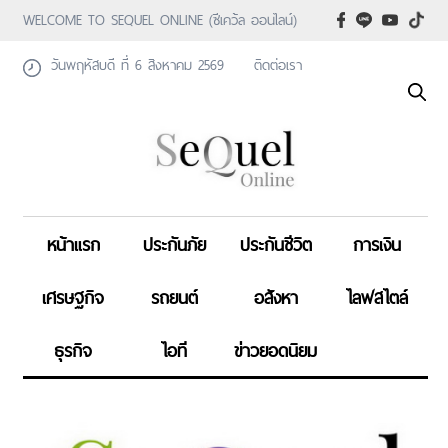
WELCOME TO SEQUEL ONLINE (ซีเคว้ล ออนไลน์)
วันพฤหัสบดี ที่ 6 สิงหาคม 2569
ติดต่อเรา
หน้าแรก
ประกันภัย
ประกันชีวิต
การเงิน
เศรษฐกิจ
รถยนต์
อสังหา
ไลฟสไตล์
ธุรกิจ
ไอที
ข่าวยอดนิยม