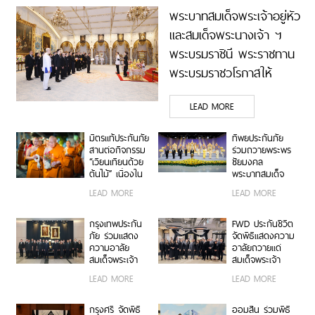
พระบาทสมเด็จพระเจ้าอยู่หัว
และสมเด็จพระนางเจ้า ฯ
พระบรมราชินี พระราชทาน
พระบรมราชวโรกาสให้
คณะกรรมการ ธนาคาร
LEAD MORE
กรุงเทพ จำกัด (มหาชน)
เฝ้าทูลละอองธุลีพระบาท
มิตรแท้ประกันภัย
ทิพยประกันภัย
ถวายพระพรชัยมงคล
สานต่อกิจกรรม
ร่วมถวายพระพร
“เวียนเทียนด้วย
ชัยมงคล
ต้นไม้” เนื่องใน
พระบาทสมเด็จ
วันอาสาฬหบูชา
พระปรเมนทร
LEAD MORE
LEAD MORE
ณ วัดอรุณ
รามาธิบดีศรีสิน
ราชวราราม ร่วม
ทรมหาวชิราลง
สืบสานพระพุทธ
กรณ พระวชิร
กรุงเทพประกัน
FWD ประกันชีวิต
ศาสนา ส่งเสริม
เกล้าเจ้าอยู่หัว
ภัย ร่วมแสดง
จัดพิธีแสดงความ
การทำบุญวิถีใหม่
ความอาลัย
อาลัยถวายแด่
เพื่อสิ่งแวดล้อมที่
สมเด็จพระเจ้า
สมเด็จพระเจ้า
ยั่งยืน
ลูกเธอ เจ้าฟ้าพัช
ลูกเธอ เจ้าฟ้าพัช
LEAD MORE
LEAD MORE
รกิติยาภา นเรนทิ
รกิติยาภา นเรนทิ
ราเทพยวดี กรม
ราเทพยวดี กรม
หลวงราชสาริณี
หลวงราชสาริณี
กรุงศรี จัดพิธี
ออมสิน ร่วมพิธี