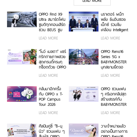
LEAD MORE
Edition เติมความน่ารักทุก
โมเมนต์ เริ่ม 7 ส.ค. 69
OPPO Find X9
บราเดอร์ ผนึก
Ultra สมาร์ตโฟน
พลัง ยิบอินซอย
ซูมดีทุกคอนเสิร์ต
เน็กซ์ ร่วมขับ
ชวน BEUS ซูม
เคลื่อน Intelligent
เก็บทุกโมเมนต์
Document
LEAD MORE
LEAD MORE
ความสนุกสุดคม
Transformation
ชัด ในคอนเสิร์ต
ด้วย AI OCR
BUS LIGHT AS
Platform ยก
“โบว์ เมลดา” แชร์
OPPO Reno16
ONE
ระดับการจัดการ
ทริกถ่ายภาพสวย
Series 5G x
ข้อมูลสู่ยุค
สุดเทรนดี้ครบทุ
BABYMONSTER
Digital-First
กช็อตด้วย OPPO
บุกสยามยึดจอ
Enterprise
Reno16 Series
ยักษ์ ส่งต่อแรง
LEAD MORE
LEAD MORE
5G
บันดาลใจให้ทุก
โมเมนต์เป็นตัว
เองได้เต็มที่ ผ่าน
กลับมาอีกครั้ง
OPPO ชวนแฟน
OPPO K-POP
กับ OPPO x T-
ๆ ครีเอทคลิปสุด
Star Random
POP Campus
สร้างสรรค์กับ
Dance พร้อม
Tour 2026
BABYMONSTER
โปรโมชันสุดเอ็กซ์
เตรียมขนความ
ลุ้นรับบัตร
LEAD MORE
LEAD MORE
คลูซีฟ
สนุก บุก 6 รั้ว
คอนเสิร์ตโซน VIP
มหาวิทยาลัยทั่ว
พร้อม Limited
ประเทศ ชวนเหล่า
Edition Gift Box
ศิลปินคู่ซี้ “ซี–นุ
วางจำหน่ายแล้ว
นักศึกษา มา
สุดเอ็กซ์คลูซีฟ
นิว” ชวนแฟน ๆ
อย่างเป็นทางการ
Make Your
ร่วมสนุกได้ตั้งแต่
สัมผัส OPPO
OPPO Reno16