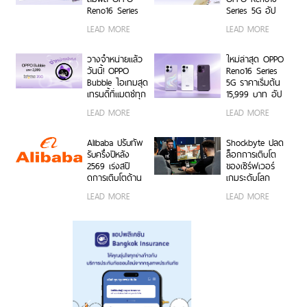
Moment กับ
6 ก.ค. – 17 ส.ค.
Reno16 Series
Series 5G อัป
OPPO Reno16
2569 เท่านั้น
5G ผ่าน Live
เกรดกล้องมุม
LEAD MORE
LEAD MORE
Series 5G เร็ว ๆ
Unbox พร้อม
กว้างพิเศษ
นี้
โชว์ฟีเจอร์โชว์
50MP กว้าง
กล้องมุมกว้าง
0.6x ถ่ายคนสวย
วางจำหน่ายแล้ว
ใหม่ล่าสุด OPPO
พิเศษ 50MP
สีผิวเป็น
วันนี้! OPPO
Reno16 Series
0.6x เก็บทุก
ธรรมชาติทั้งภาพ
Bubble ไอเทมสุด
5G ราคาเริ่มต้น
โมเมนต์ โดดเด่น
นิ่งและวิดีโอ ใน
เทรนดี้ที่แมตช์ทุก
15,999 บาท อัป
เป็นตัวเอง
ราคาเริ่มต้นเพียง
ไลฟ์สไตล์ เปิด 5
เกรดกล้องมุม
LEAD MORE
LEAD MORE
15,999 บาท
คุณสมบัติเด่น ใช้
กว้างพิเศษ
พร้อมรับฟรีของ
งานง่าย พร้อมใช้
50MP ให้ถ่ายคน
สมนาคุณสุดคุ้ม
งานได้ทั้งบนสมา
สวยทั้งภาพและ
Alibaba ปรับทัพ
Shockbyte ปลด
ค่า!
ร์ตโฟน OPPO
วิดีโอ พร้อม
รับครึ่งปีหลัง
ล็อกการเติบโต
และระบบ iOS ใน
ดีไซน์ดวงดาว 3
2569 เร่งสปี
ของเซิร์ฟเวอร์
ราคา 2,999 บาท
มิติ ครั้งแรกใน
ดการเติบโตด้าน
เกมระดับโลก
อุตสาหกรรม
AI ความพร้อม
ด้วยขุมพลัง
LEAD MORE
LEAD MORE
ขององค์กร
เซิร์ฟเวอร์
โมเดลที่ล้ำสมัย
โปรเซสเซอร์
และการขยาย
AMD
โครงสร้างพื้นฐาน
ทั่วโลก