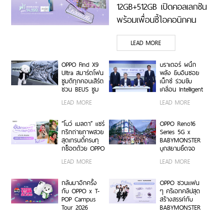
12GB+512GB เปิดคอลเลกชัน
พร้อมเพื่อนซี้ไอคอนิกคน
ล่าสุด Pingu Limited
LEAD MORE
Edition เติมความน่ารักทุก
โมเมนต์ เริ่ม 7 ส.ค. 69
OPPO Find X9
บราเดอร์ ผนึก
Ultra สมาร์ตโฟน
พลัง ยิบอินซอย
ซูมดีทุกคอนเสิร์ต
เน็กซ์ ร่วมขับ
ชวน BEUS ซูม
เคลื่อน Intelligent
เก็บทุกโมเมนต์
Document
LEAD MORE
LEAD MORE
ความสนุกสุดคม
Transformation
ชัด ในคอนเสิร์ต
ด้วย AI OCR
BUS LIGHT AS
Platform ยก
“โบว์ เมลดา” แชร์
OPPO Reno16
ONE
ระดับการจัดการ
ทริกถ่ายภาพสวย
Series 5G x
ข้อมูลสู่ยุค
สุดเทรนดี้ครบทุ
BABYMONSTER
Digital-First
กช็อตด้วย OPPO
บุกสยามยึดจอ
Enterprise
Reno16 Series
ยักษ์ ส่งต่อแรง
LEAD MORE
LEAD MORE
5G
บันดาลใจให้ทุก
โมเมนต์เป็นตัว
เองได้เต็มที่ ผ่าน
กลับมาอีกครั้ง
OPPO ชวนแฟน
OPPO K-POP
กับ OPPO x T-
ๆ ครีเอทคลิปสุด
Star Random
POP Campus
สร้างสรรค์กับ
Dance พร้อม
Tour 2026
BABYMONSTER
โปรโมชันสุดเอ็กซ์
เตรียมขนความ
ลุ้นรับบัตร