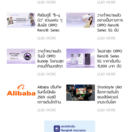
LEAD MORE
LEAD MORE
คลูซีฟ
สนุก บุก 6 รั้ว
คอนเสิร์ตโซน VIP
มหาวิทยาลัยทั่ว
พร้อม Limited
ประเทศ ชวนเหล่า
Edition Gift Box
ศิลปินคู่ซี้ “ซี–นุ
วางจำหน่ายแล้ว
นักศึกษา มา
สุดเอ็กซ์คลูซีฟ
นิว” ชวนแฟน ๆ
อย่างเป็นทางการ
Make Your
ร่วมสนุกได้ตั้งแต่
สัมผัส OPPO
OPPO Reno16
Moment กับ
6 ก.ค. – 17 ส.ค.
Reno16 Series
Series 5G อัป
OPPO Reno16
2569 เท่านั้น
5G ผ่าน Live
เกรดกล้องมุม
LEAD MORE
LEAD MORE
Series 5G เร็ว ๆ
Unbox พร้อม
กว้างพิเศษ
นี้
โชว์ฟีเจอร์โชว์
50MP กว้าง
กล้องมุมกว้าง
0.6x ถ่ายคนสวย
วางจำหน่ายแล้ว
ใหม่ล่าสุด OPPO
พิเศษ 50MP
สีผิวเป็น
วันนี้! OPPO
Reno16 Series
0.6x เก็บทุก
ธรรมชาติทั้งภาพ
Bubble ไอเทมสุด
5G ราคาเริ่มต้น
โมเมนต์ โดดเด่น
นิ่งและวิดีโอ ใน
เทรนดี้ที่แมตช์ทุก
15,999 บาท อัป
เป็นตัวเอง
ราคาเริ่มต้นเพียง
ไลฟ์สไตล์ เปิด 5
เกรดกล้องมุม
LEAD MORE
LEAD MORE
15,999 บาท
คุณสมบัติเด่น ใช้
กว้างพิเศษ
พร้อมรับฟรีของ
งานง่าย พร้อมใช้
50MP ให้ถ่ายคน
สมนาคุณสุดคุ้ม
งานได้ทั้งบนสมา
สวยทั้งภาพและ
Alibaba ปรับทัพ
Shockbyte ปลด
ค่า!
ร์ตโฟน OPPO
วิดีโอ พร้อม
รับครึ่งปีหลัง
ล็อกการเติบโต
และระบบ iOS ใน
ดีไซน์ดวงดาว 3
2569 เร่งสปี
ของเซิร์ฟเวอร์
ราคา 2,999 บาท
มิติ ครั้งแรกใน
ดการเติบโตด้าน
เกมระดับโลก
อุตสาหกรรม
AI ความพร้อม
ด้วยขุมพลัง
LEAD MORE
LEAD MORE
ขององค์กร
เซิร์ฟเวอร์
โมเดลที่ล้ำสมัย
โปรเซสเซอร์
และการขยาย
AMD
โครงสร้างพื้นฐาน