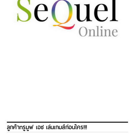
ลูกค้าทรูมูฟ เอช เล่นเกมส์ก่อนใคร!!!