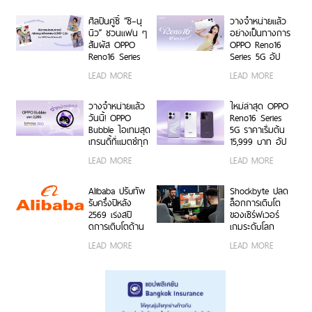
มหาวิทยาลัยทั่ว
พร้อม Limited
ประเทศ ชวนเหล่า
Edition Gift Box
ศิลปินคู่ซี้ “ซี–นุ
วางจำหน่ายแล้ว
นักศึกษา มา
สุดเอ็กซ์คลูซีฟ
นิว” ชวนแฟน ๆ
อย่างเป็นทางการ
Make Your
ร่วมสนุกได้ตั้งแต่
สัมผัส OPPO
OPPO Reno16
Moment กับ
6 ก.ค. – 17 ส.ค.
Reno16 Series
Series 5G อัป
OPPO Reno16
2569 เท่านั้น
5G ผ่าน Live
เกรดกล้องมุม
LEAD MORE
LEAD MORE
Series 5G เร็ว ๆ
Unbox พร้อม
กว้างพิเศษ
นี้
โชว์ฟีเจอร์โชว์
50MP กว้าง
กล้องมุมกว้าง
0.6x ถ่ายคนสวย
วางจำหน่ายแล้ว
ใหม่ล่าสุด OPPO
พิเศษ 50MP
สีผิวเป็น
วันนี้! OPPO
Reno16 Series
0.6x เก็บทุก
ธรรมชาติทั้งภาพ
Bubble ไอเทมสุด
5G ราคาเริ่มต้น
โมเมนต์ โดดเด่น
นิ่งและวิดีโอ ใน
เทรนดี้ที่แมตช์ทุก
15,999 บาท อัป
เป็นตัวเอง
ราคาเริ่มต้นเพียง
ไลฟ์สไตล์ เปิด 5
เกรดกล้องมุม
LEAD MORE
LEAD MORE
15,999 บาท
คุณสมบัติเด่น ใช้
กว้างพิเศษ
พร้อมรับฟรีของ
งานง่าย พร้อมใช้
50MP ให้ถ่ายคน
สมนาคุณสุดคุ้ม
งานได้ทั้งบนสมา
สวยทั้งภาพและ
Alibaba ปรับทัพ
Shockbyte ปลด
ค่า!
ร์ตโฟน OPPO
วิดีโอ พร้อม
รับครึ่งปีหลัง
ล็อกการเติบโต
และระบบ iOS ใน
ดีไซน์ดวงดาว 3
2569 เร่งสปี
ของเซิร์ฟเวอร์
ราคา 2,999 บาท
มิติ ครั้งแรกใน
ดการเติบโตด้าน
เกมระดับโลก
อุตสาหกรรม
AI ความพร้อม
ด้วยขุมพลัง
LEAD MORE
LEAD MORE
ขององค์กร
เซิร์ฟเวอร์
โมเดลที่ล้ำสมัย
โปรเซสเซอร์
และการขยาย
AMD
โครงสร้างพื้นฐาน
ทั่วโลก