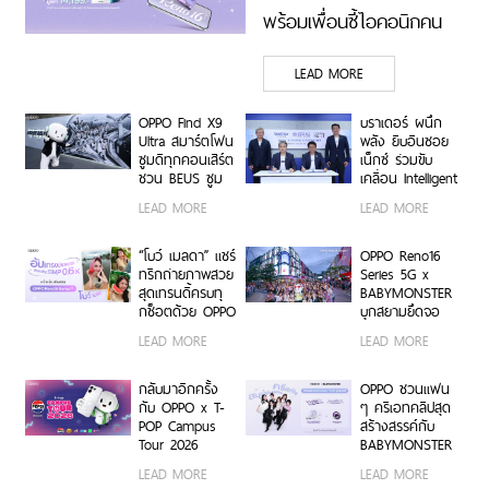
พร้อมเพื่อนซี้ไอคอนิกคน
ล่าสุด Pingu Limited
LEAD MORE
Edition เติมความน่ารักทุก
โมเมนต์ เริ่ม 7 ส.ค. 69
OPPO Find X9
บราเดอร์ ผนึก
Ultra สมาร์ตโฟน
พลัง ยิบอินซอย
ซูมดีทุกคอนเสิร์ต
เน็กซ์ ร่วมขับ
ชวน BEUS ซูม
เคลื่อน Intelligent
เก็บทุกโมเมนต์
Document
LEAD MORE
LEAD MORE
ความสนุกสุดคม
Transformation
ชัด ในคอนเสิร์ต
ด้วย AI OCR
BUS LIGHT AS
Platform ยก
“โบว์ เมลดา” แชร์
OPPO Reno16
ONE
ระดับการจัดการ
ทริกถ่ายภาพสวย
Series 5G x
ข้อมูลสู่ยุค
สุดเทรนดี้ครบทุ
BABYMONSTER
Digital-First
กช็อตด้วย OPPO
บุกสยามยึดจอ
Enterprise
Reno16 Series
ยักษ์ ส่งต่อแรง
LEAD MORE
LEAD MORE
5G
บันดาลใจให้ทุก
โมเมนต์เป็นตัว
เองได้เต็มที่ ผ่าน
กลับมาอีกครั้ง
OPPO ชวนแฟน
OPPO K-POP
กับ OPPO x T-
ๆ ครีเอทคลิปสุด
Star Random
POP Campus
สร้างสรรค์กับ
Dance พร้อม
Tour 2026
BABYMONSTER
โปรโมชันสุดเอ็กซ์
เตรียมขนความ
ลุ้นรับบัตร
LEAD MORE
LEAD MORE
คลูซีฟ
สนุก บุก 6 รั้ว
คอนเสิร์ตโซน VIP