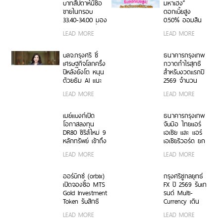
แน่นอนเศรษฐกิจ
บาทสัปดาห์นี้ซื้อ
มหาเฮง”
โลก
ขายในกรอบ
ดอกเบี้ยสูง
33.40-34.00 มอง
0.50% ออมสิน
เฟดคงดอกเบี้ย
ช่วยพ่อค้าแม่ค้า
LEAD MORE
LEAD MORE
เปลี่ยนยอดขาย
เป็นเงินออม
อัตโนมัติ
บลจ.กรุงศรี ชี้
ธนาคารกรุงเทพ
เศรษฐกิจโลกครึ่ง
กวาดกำไรสุทธิ
ปีหลังยังโต หนุน
สำหรับงวดแรกปี
ด้วยธีม AI แนะ
2569 จำนวน
กระจายพอร์ตใน
20,492 ล้านบาท
LEAD MORE
LEAD MORE
หุ้นเชิงรับเพิ่ม
เมย์แบงก์เปิด
ธนาคารกรุงเทพ
โอกาสลงทุน
จับมือ ไทยแอร์
DR80 ซีรีส์ใหม่ 9
เอเชีย และ แอร์
หลักทรัพย์ เข้าถึง
เอเชียรีวอร์ด ยก
หุ้นชั้นนำระดับโลก
ระดับ “บัตร
LEAD MORE
LEAD MORE
ครบทั้งธีม
เครดิตแอร์เอเชีย
Growth และ
แพลทินัม
Defensive คัด
มาสเตอร์การ์ด
ออร์บิกซ์ (orbix)
กรุงศรีชูกลยุทธ์
โอกาสจาก AI–
ธนาคารกรุงเทพ”
เปิดจองซื้อ MTS
FX ปี 2569 รับเท
Semiconductor–
สานต่อความ
Gold Investment
รนด์ Multi-
Cloud–Data
สำเร็จบัตร Co-
Token รับสิทธิ
Currency เดิน
Center พร้อม
Brand ภายใต้
ประโยชน์ XAUT
หน้า Digital FX
LEAD MORE
LEAD MORE
เสริมพอร์ตด้วย
คอนเซปต์ “อัป
มูลค่าสูงสุด
เต็มรูปแบบ ตอบ