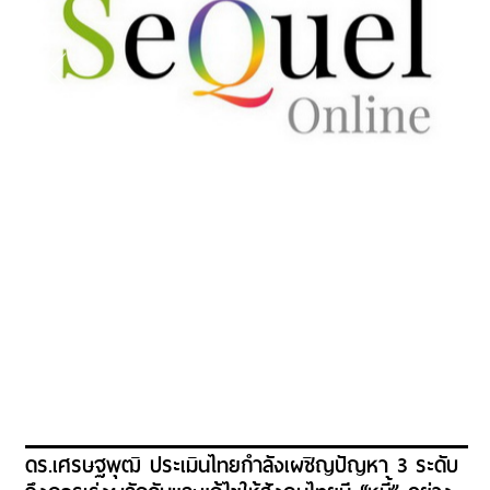
ดร.เศรษฐพุฒิ ประเมินไทยกำลังเผชิญปัญหา 3 ระดับ