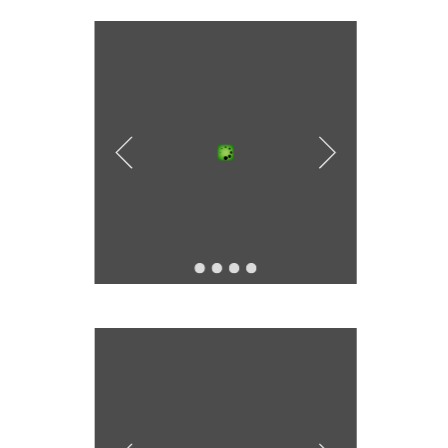
หุ้นค้าปลีกสินค้า
ทุกทริป… ให้ชีวิต
4,000 บาท
โจทย์ลูกค้าเติบโต
อุปโภคบริโภค ซื้อ
Smart กว่าที่เคย”
สำหรับผู้จองซื้อ
ยั่งยืนท่ามกลาง
ขายผ่าน
และได้รับจัดสรร
ตลาดผันผวน
ตลาดหลักทรัพย์
ครบ 1 ล้านบาท
ไทยแล้ววันนี้
เริ่ม 24 ก.ค. 69
ผ่านทางแอป
orbix