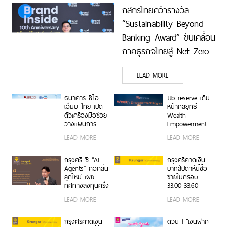
กสิกรไทยคว้ารางวัล
“Sustainability Beyond
Banking Award” ขับเคลื่อน
ภาคธุรกิจไทยสู่ Net Zero
และการเติบโตอย่างยั่งยืน
LEAD MORE
ธนาคาร ซีไอ
ttb reserve เดิน
เอ็มบี ไทย เปิด
หน้ากลยุทธ์
ตัวเครื่องมือช่วย
Wealth
วางแผนการ
Empowerment
เปลี่ยนผ่านด้าน
ผ่าน WE
LEAD MORE
LEAD MORE
สภาพภูมิอากาศ
Program สร้าง
ในงาน The
ผู้นำธุรกิจรุ่นใหม่
Cooler Earth
สานต่อความ
กรุงศรี ชี้ “AI
กรุงศรีคาดเงิน
Thailand 2026
สำเร็จครอบครัว
Agents” คือคลื่น
บาทสัปดาห์นี้ซื้อ
จากรุ่นสู่รุ่น
ลูกใหม่ เผย
ขายในกรอบ
ทิศทางลงทุนครึ่ง
33.00-33.60
หลังปี 2569 เปิด
ติดตามข้อมูลจ้าง
LEAD MORE
LEAD MORE
สูตรจัดพอร์ต
งานสหรัฐฯ
Core & Satellite
รับมือความไม่
กรุงศรีคาดเงิน
ด่วน ! “เงินฝาก