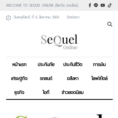
WELCOME TO SEQUEL ONLINE (ซีเคว้ล ออนไลน์)
วันพฤหัสบดี ที่ 6 สิงหาคม 2569
ติดต่อเรา
หน้าแรก
ประกันภัย
ประกันชีวิต
การเงิน
เศรษฐกิจ
รถยนต์
อสังหา
ไลฟสไตล์
ธุรกิจ
ไอที
ข่าวยอดนิยม