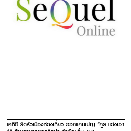
เคทีซี ยึดหัวเมืองท่องเที่ยว ออกแคมเปญ “คูล แฮงเอา