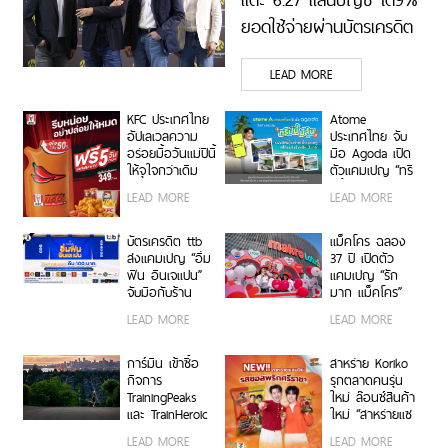
ยอดใช้จ่ายผ่านบัตรเครดิต
4.2 แสนล้านบาท โต 6%
LEAD MORE
และยอดสินเชื่อใหม่ 9.8 หมื่น
ล้านบาท เร่งขยายสินเชื่อ-
KFC ประเทศไทย
Atome
นายหน้าประกันภัย เจาะกลุ่ม
อัปเลเวลความ
ประเทศไทย จับ
อร่อยมื้อวันแม่ปีนี้
มือ Agoda เปิด
Wealth และยกระดับบัตร
ให้จุใจกว่าเดิม
ตัวแคมเปญ “ทริ
เครดิตลูกค้าองค์กร
รับฟรี! “ซอสพริก
ปนี้มีลุ้น” มอบ
LEAD MORE
LEAD MORE
จัมโบ้” ปริมาณ
สิทธิ์ลุ้นเข้าพัก
เพิ่มขึ้น 50%
โรงแรมหรู พร้อม
เพียงซื้อชุดบัก
ผ่อน 0% ได้ 3
บัตรเครดิต ttb
แม็คโคร ฉลอง
เก็ตที่ร่วมรายการ
งวด**
ส่งแคมเปญ “อิ่ม
37 ปี เปิดตัว
ราคา 349 บาท
ฟิน อินเจแปน”
แคมเปญ “รัก
ขึ้นไป ตั้งแต่ 8 –
จับมือกับร้าน
มาก แม็คโคร”
12 สิงหาคมนี้ ที่
อาหารญี่ปุ่นชื่อ
แทนคำขอบคุณ
LEAD MORE
LEAD MORE
ร้าน KFC ทั่ว
ดังกว่า 40 ร้าน
ลูกค้าและผู้
ประเทศ
ประกอบการไทยที่
ร่วมเติบโตเคียง
การ์มิน เข้าซื้อ
สาหร่าย Koriko
ข้างกันมา
กิจการ
รุกตลาดคนรุ่น
TrainingPeaks
ใหม่ ล๊อนช์สินค้า
และ TrainHeroic
ใหม่ “สาหร่ายแซ
รับแรงส่งรายได้
นวิช รสซอสพริก
LEAD MORE
LEAD MORE