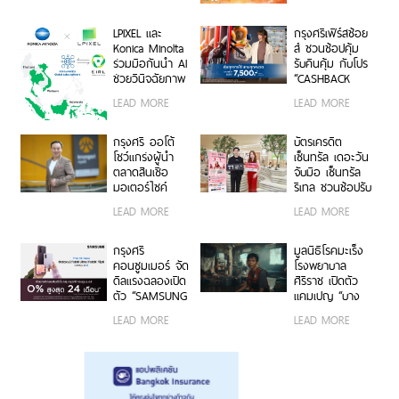
กลุ่มธุรกิจฟิตเนส
ศรีราชา”
ไตรมาส 2 ปี
2569 โต 25%
LPIXEL และ
กรุงศรีเฟิร์สช้อย
Konica Minolta
ส์ ชวนช้อปคุ้ม
ร่วมมือกันนำ AI
รับคืนคุ้ม กับโปร
ช่วยวินิจฉัยภาพ
“CASHBACK
ทางการแพทย์
MATCH” รับ
LEAD MORE
LEAD MORE
“EIRL” สู่ตลาด
เครดิตเงินคืน
อาเซียน
สูงสุด 7,500
บาท
กรุงศรี ออโต้
บัตรเครดิต
โชว์แกร่งผู้นำ
เซ็นทรัล เดอะวัน
ตลาดสินเชื่อ
จับมือ เซ็นทรัล
มอเตอร์ไซค์
รีเทล ชวนช้อปรับ
พอร์ตครึ่งปีแรก
พอยท์แรง 1 บาท
LEAD MORE
LEAD MORE
ทะลุ 40,000 ล้าน
= 1 พอยท์ กับ
บาท
“CENTRAL
RETAIL X T1
กรุงศรี
มูลนิธิโรคมะเร็ง
CARD DAY”
คอนซูมเมอร์ จัด
โรงพยาบาล
ดีลแรงฉลองเปิด
ศิริราช เปิดตัว
ตัว “SAMSUNG
แคมเปญ “บาง
Galaxy Z Fold8
คน…ไม่มีสิทธิ์
LEAD MORE
LEAD MORE
Ultra | Fold8 |
ป่วยหนัก” ชวน
Flip8” ผ่อน 0%
คนไทยร่วมต่อ
นานสูงสุด 24
ชีวิตผู้ป่วยมะเร็ง
เดือน
ยากไร้