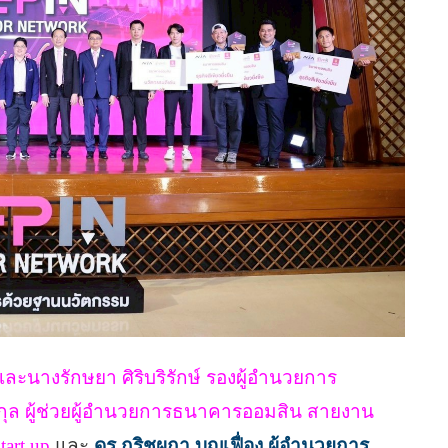
ะนางรักษยา ศิริบริรักษ์ รองผู้อำนวยการ
รกุล ผู้ช่วยผู้อำนวยการธนาคารออมสิน สายงาน
art up
และ
ดร.กริชผกา บุญเฟื่อง ผู้อำนวยการ