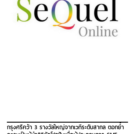
กรุงศรีคว้า 3 รางวัลใหญ่จากเวทีระดับสากล ตอกย้ำ