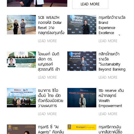
LEAD MORE
Industry Specialists เชื่อม
องค์ความรู้ โอกาสทาง
SCB WEALTH
กรุงศรีคว้ารางวัล
ธุรกิจ และเครือการลงทุน
ถอดรหัส Dollar
Brand
Reset วาง
Experience
เสริมแกร่งธุรกิจ Data
กลยุทธ์ลงทุนครึ่ง
Excellence
Center และ Supply Chain
ปีหลัง ชูหุ้น
Award ตอกย้ำ
LEAD MORE
LEAD MORE
สหรัฐฯ-ตลาดเกิด
คำมั่นสัญญา
ตอกย้ำจุดแข็ง THINK
ใหม่ผนวกบอนด์
แบรนด์ “ชีวิตง่าย
ระยะสั้น-กลาง
ASEAN, THINK CIMB
ได้ทุกวัน”
ไอแบงก์ มีมติ
กสิกรไทยคว้า
เสริมพอร์ตแกร่ง
เลือก ดร.
รางวัล
เบญจรงค์
“Sustainability
สุวรรณคีรี เข้า
Beyond Banking
ดำรงตำแหน่ง
Award” ขับ
LEAD MORE
LEAD MORE
กรรมการ
เคลื่อนภาคธุรกิจ
ธนาคาร
ไทยสู่ Net Zero
และการเติบโต
ธนาคาร ซีไอ
ttb reserve เดิน
อย่างยั่งยืน
เอ็มบี ไทย เปิด
หน้ากลยุทธ์
ตัวเครื่องมือช่วย
Wealth
วางแผนการ
Empowerment
เปลี่ยนผ่านด้าน
ผ่าน WE
LEAD MORE
LEAD MORE
สภาพภูมิอากาศ
Program สร้าง
ในงาน The
ผู้นำธุรกิจรุ่นใหม่
Cooler Earth
สานต่อความ
กรุงศรี ชี้ “AI
กรุงศรีคาดเงิน
Thailand 2026
สำเร็จครอบครัว
Agents” คือคลื่น
บาทสัปดาห์นี้ซื้อ