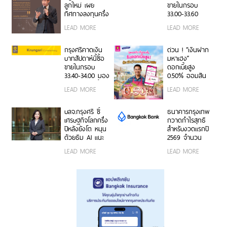
จากรุ่นสู่รุ่น
ลูกใหม่ เผย
ขายในกรอบ
ทิศทางลงทุนครึ่ง
33.00-33.60
หลังปี 2569 เปิด
ติดตามข้อมูลจ้าง
LEAD MORE
LEAD MORE
สูตรจัดพอร์ต
งานสหรัฐฯ
Core & Satellite
รับมือความไม่
กรุงศรีคาดเงิน
ด่วน ! “เงินฝาก
แน่นอนเศรษฐกิจ
บาทสัปดาห์นี้ซื้อ
มหาเฮง”
โลก
ขายในกรอบ
ดอกเบี้ยสูง
33.40-34.00 มอง
0.50% ออมสิน
เฟดคงดอกเบี้ย
ช่วยพ่อค้าแม่ค้า
LEAD MORE
LEAD MORE
เปลี่ยนยอดขาย
เป็นเงินออม
อัตโนมัติ
บลจ.กรุงศรี ชี้
ธนาคารกรุงเทพ
เศรษฐกิจโลกครึ่ง
กวาดกำไรสุทธิ
ปีหลังยังโต หนุน
สำหรับงวดแรกปี
ด้วยธีม AI แนะ
2569 จำนวน
กระจายพอร์ตใน
20,492 ล้านบาท
LEAD MORE
LEAD MORE
หุ้นเชิงรับเพิ่ม