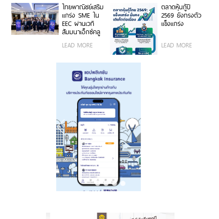
สินทรัพย์มูลค่า
อย่างมั่นใจ
ไทยพาณิชย์เสริม
ตลาดหุ้นกู้ปี
กว่า 622 ล้าน
แกร่ง SME ใน
2569 ยังทรงตัว
ล้านบาทให้รอด
EEC ผ่านเวที
แข็งแกร่ง
ถึงทายาทรุ่นต่อ
สัมมนาเอ็กซ์คลู
ไป
ซีฟ เจาะลึก
LEAD MORE
LEAD MORE
บทบาท CFO
คู่คิดเชิงกลยุทธ์
ขับเคลื่อนองค์กร
เติบโตยั่งยืน