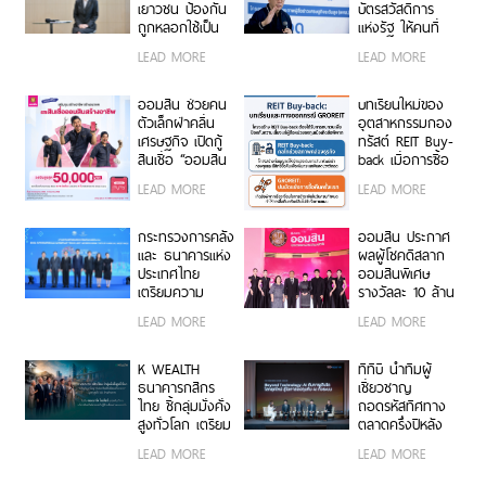
ออมสุข” ฝาก 3
เยาวชน ป้องกัน
บัตรสวัสดิการ
ปี รับดอกเบี้ยทุก
ถูกหลอกใช้เป็น
แห่งรัฐ ให้คนที่
เดือนเทียบเท่า
บัญชีม้า
โดนหลอกเป็น
LEAD MORE
LEAD MORE
ฝากประจำ 1.52%
กรรมการ หรือ
ต่อปี ไม่ต้องเสีย
ถือหุ้นบริษัท ชี้งบ
ภาษี
ประมาณไม่ใช่
ออมสิน ช่วยคน
บทเรียนใหม่ของ
ปัญหา ต้องการ
ตัวเล็กฝ่าคลื่น
อุตสาหกรรมกอง
ช่วยเหลือคนไทย
เศรษฐกิจ เปิดกู้
ทรัสต์ REIT Buy-
มากกว่า จ่อทำ
สินเชื่อ “ออมสิน
back เมื่อการซื้อ
โครงการเพิ่ม
สร้างอาชีพ”
คืนไม่เป็นไปตาม
LEAD MORE
LEAD MORE
ทักษะ ช่วยคนใน
วงเงินสูงสุด
กำหนด…ผู้ถือ
วัยทำงาน 20-60
50,000 บาท
หน่วยและเจ้าหนี้
ปีที่ถือบัตร
ดอกเบี้ยต่ำ ไม่
ไม่ควรเป็นผู้รับ
กระทรวงการคลัง
ออมสิน ประกาศ
สวัสดิการฯ ให้
ต้องใช้หลัก
ผลกระทบ
และ ธนาคารแห่ง
ผลผู้โชคดีสลาก
ลืมตาอ้าปากได้
ประกัน กู้สะดวก
ประเทศไทย
ออมสินพิเศษ
ปลอดภัยผ่าน
เตรียมความ
รางวัลละ 10 ล้าน
MyMo วันนี้!
พร้อมของไทยใน
บาท รวม 7
LEAD MORE
LEAD MORE
การ เป็นเจ้าภาพ
รางวัล ส่งท้าย
การประชุมประจำ
แคมเปญฉลอง
ปีกองทุนการเงิน
113 ปี
K WEALTH
ทีทีบี นำทีมผู้
ระหว่างประเทศ
ธนาคารกสิกร
เชี่ยวชาญ
และกลุ่ม
ไทย ชี้กลุ่มมั่งคั่ง
ถอดรหัสทิศทาง
ธนาคารโลก
สูงทั่วโลก เตรียม
ตลาดครึ่งปีหลัง
2569
รับมือ “The
รับมือความ
LEAD MORE
LEAD MORE
Great Wealth
ผันผวนและคว้า
Transfer” ส่งต่อ
โอกาสการเติบโต