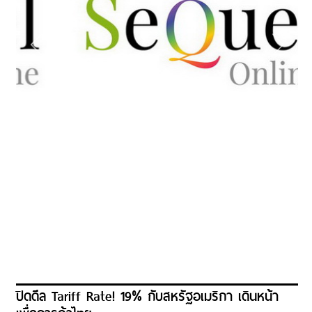
ปิดดีล Tariff Rate! 19% กับสหรัฐอเมริกา เดินหน้า