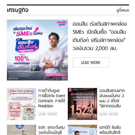
เศรษฐกิจ
ดูทั้งหมด
ออมสิน เร่งเติมสภาพคล่อง
SMEs เปิดสินเชื่อ “ออมสิน
เติมตังค์ เสริมสภาพคล่อง”
วงเงินรวม 2,000 ลบ.
LEAD MORE
การกำกับดูแล
ออมสินชวนฝาก
การซื้อขาย Event
เงินแบบมั่นคง 2
Contracts ภายใต้
แบบ 2 สไตล์
Prediction
“สลากออมสิน
Markets:
พิเศษ 5 ปี” ได้
LEAD MORE
LEAD MORE
พัฒนาการในต่าง
ลุ้นรางวัลเดือนละ
ประเทศและบริบท
2 รอบ รวม 120
ของไทย
รอบ กับ “เงิน
ธปท. ยกระดับคุม
เอกนิติ ยืนยัน
ฝากออมสิน
วงเงินโอนบัญชี
พร้อมคืนสิทธิ