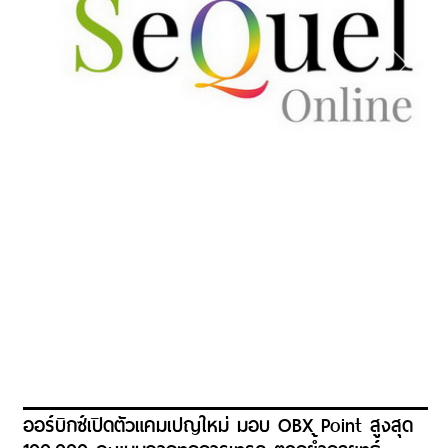
ออร์บิกซ์เปิดตัวแคมเปญใหม่ มอบ OBX Point สูงสุด