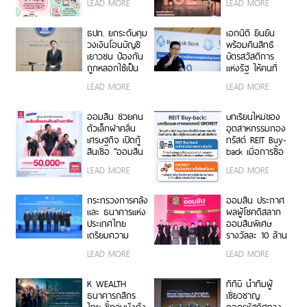
LEAD MORE
LEAD MORE
พัฒนาการในต่าง
ลุ้นรางวัลเดือนละ
ประเทศและบริบท
2 รอบ รวม 120
ของไทย
รอบ กับ “เงิน
ธปท. ยกระดับคุม
เอกนิติ ยืนยัน
ฝากออมสิน
วงเงินโอนบัญชี
พร้อมคืนสิทธิ
ออมสุข” ฝาก 3
เยาวชน ป้องกัน
บัตรสวัสดิการ
ปี รับดอกเบี้ยทุก
ถูกหลอกใช้เป็น
แห่งรัฐ ให้คนที่
เดือนเทียบเท่า
บัญชีม้า
โดนหลอกเป็น
LEAD MORE
LEAD MORE
ฝากประจำ 1.52%
กรรมการ หรือ
ต่อปี ไม่ต้องเสีย
ถือหุ้นบริษัท ชี้งบ
ภาษี
ประมาณไม่ใช่
ออมสิน ช่วยคน
บทเรียนใหม่ของ
ปัญหา ต้องการ
ตัวเล็กฝ่าคลื่น
อุตสาหกรรมกอง
ช่วยเหลือคนไทย
เศรษฐกิจ เปิดกู้
ทรัสต์ REIT Buy-
มากกว่า จ่อทำ
สินเชื่อ “ออมสิน
back เมื่อการซื้อ
โครงการเพิ่ม
สร้างอาชีพ”
คืนไม่เป็นไปตาม
LEAD MORE
LEAD MORE
ทักษะ ช่วยคนใน
วงเงินสูงสุด
กำหนด…ผู้ถือ
วัยทำงาน 20-60
50,000 บาท
หน่วยและเจ้าหนี้
ปีที่ถือบัตร
ดอกเบี้ยต่ำ ไม่
ไม่ควรเป็นผู้รับ
กระทรวงการคลัง
ออมสิน ประกาศ
สวัสดิการฯ ให้
ต้องใช้หลัก
ผลกระทบ
และ ธนาคารแห่ง
ผลผู้โชคดีสลาก
ลืมตาอ้าปากได้
ประกัน กู้สะดวก
ประเทศไทย
ออมสินพิเศษ
ปลอดภัยผ่าน
เตรียมความ
รางวัลละ 10 ล้าน
MyMo วันนี้!
พร้อมของไทยใน
บาท รวม 7
LEAD MORE
LEAD MORE
การ เป็นเจ้าภาพ
รางวัล ส่งท้าย
การประชุมประจำ
แคมเปญฉลอง
ปีกองทุนการเงิน
113 ปี
K WEALTH
ทีทีบี นำทีมผู้
ระหว่างประเทศ
ธนาคารกสิกร
เชี่ยวชาญ
และกลุ่ม
ไทย ชี้กลุ่มมั่งคั่ง
ถอดรหัสทิศทาง