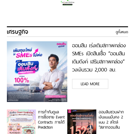
เศรษฐกิจ
ดูทั้งหมด
ออมสิน เร่งเติมสภาพคล่อง
SMEs เปิดสินเชื่อ “ออมสิน
เติมตังค์ เสริมสภาพคล่อง”
วงเงินรวม 2,000 ลบ.
LEAD MORE
การกำกับดูแล
ออมสินชวนฝาก
การซื้อขาย Event
เงินแบบมั่นคง 2
Contracts ภายใต้
แบบ 2 สไตล์
Prediction
“สลากออมสิน
Markets:
พิเศษ 5 ปี” ได้