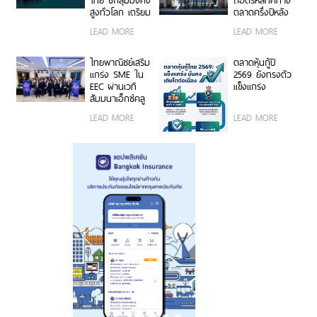
ธนาคารโลก
สูงทั่วโลก เตรียม
ตลาดครึ่งปีหลัง
2569
รับมือ “The
รับมือความ
LEAD MORE
LEAD MORE
Great Wealth
ผันผวนและคว้า
Transfer” ส่งต่อ
โอกาสการเติบโต
สินทรัพย์มูลค่า
อย่างมั่นใจ
ไทยพาณิชย์เสริม
ตลาดหุ้นกู้ปี
กว่า 622 ล้าน
แกร่ง SME ใน
2569 ยังทรงตัว
ล้านบาทให้รอด
EEC ผ่านเวที
แข็งแกร่ง
ถึงทายาทรุ่นต่อ
สัมมนาเอ็กซ์คลู
ไป
ซีฟ เจาะลึก
LEAD MORE
LEAD MORE
บทบาท CFO
คู่คิดเชิงกลยุทธ์
ขับเคลื่อนองค์กร
เติบโตยั่งยืน