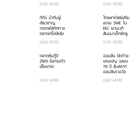
บาท รวม 7
รับมือ “The
LEAD MORE
LEAD MORE
รางวัล ส่งท้าย
Great Wealth
แคมเปญฉลอง
Transfer” ส่งต่อ
113 ปี
สินทรัพย์มูลค่า
ทีทีบี นำทีมผู้
ไทยพาณิชย์เสริม
กว่า 622 ล้าน
เชี่ยวชาญ
แกร่ง SME ใน
ล้านบาทให้รอด
ถอดรหัสทิศทาง
EEC ผ่านเวที
ถึงทายาทรุ่นต่อ
ตลาดครึ่งปีหลัง
สัมมนาเอ็กซ์คลู
ไป
รับมือความ
ซีฟ เจาะลึก
LEAD MORE
LEAD MORE
ผันผวนและคว้า
บทบาท CFO
โอกาสการเติบโต
คู่คิดเชิงกลยุทธ์
อย่างมั่นใจ
ขับเคลื่อนองค์กร
ตลาดหุ้นกู้ปี
ออมสิน ปิดท้าย
เติบโตยั่งยืน
2569 ยังทรงตัว
แคมเปญ ฉลอง
แข็งแกร่ง
113 ปี ลุ้นสลาก
ออมสินรางวัล
ใหญ่รวมอีก 70
LEAD MORE
LEAD MORE
ล้านบาท ซื้อได้
ถึง 15 ก.ค. นี้
ทั้งที่สาขาและแอป
MyMo