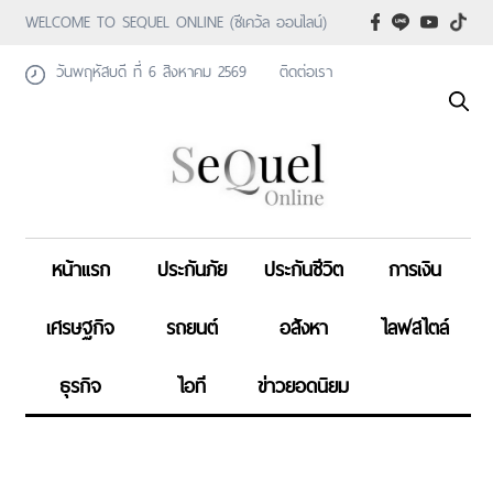
WELCOME TO SEQUEL ONLINE (ซีเคว้ล ออนไลน์)
วันพฤหัสบดี ที่ 6 สิงหาคม 2569
ติดต่อเรา
หน้าแรก
ประกันภัย
ประกันชีวิต
การเงิน
เศรษฐกิจ
รถยนต์
อสังหา
ไลฟสไตล์
ธุรกิจ
ไอที
ข่าวยอดนิยม