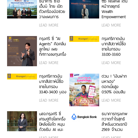
และการเติบโต
ธนาคาร ซีไอ
ttb reserve เดิน
อย่างยั่งยืน
เอ็มบี ไทย เปิด
หน้ากลยุทธ์
ตัวเครื่องมือช่วย
Wealth
วางแผนการ
Empowerment
เปลี่ยนผ่านด้าน
ผ่าน WE
LEAD MORE
LEAD MORE
สภาพภูมิอากาศ
Program สร้าง
ในงาน The
ผู้นำธุรกิจรุ่นใหม่
Cooler Earth
สานต่อความ
กรุงศรี ชี้ “AI
กรุงศรีคาดเงิน
Thailand 2026
สำเร็จครอบครัว
Agents” คือคลื่น
บาทสัปดาห์นี้ซื้อ
จากรุ่นสู่รุ่น
ลูกใหม่ เผย
ขายในกรอบ
ทิศทางลงทุนครึ่ง
33.00-33.60
หลังปี 2569 เปิด
ติดตามข้อมูลจ้าง
LEAD MORE
LEAD MORE
สูตรจัดพอร์ต
งานสหรัฐฯ
Core & Satellite
รับมือความไม่
กรุงศรีคาดเงิน
ด่วน ! “เงินฝาก
แน่นอนเศรษฐกิจ
บาทสัปดาห์นี้ซื้อ
มหาเฮง”
โลก
ขายในกรอบ
ดอกเบี้ยสูง
33.40-34.00 มอง
0.50% ออมสิน
เฟดคงดอกเบี้ย
ช่วยพ่อค้าแม่ค้า
LEAD MORE
LEAD MORE
เปลี่ยนยอดขาย
เป็นเงินออม
อัตโนมัติ
บลจ.กรุงศรี ชี้
ธนาคารกรุงเทพ
เศรษฐกิจโลกครึ่ง
กวาดกำไรสุทธิ
ปีหลังยังโต หนุน
สำหรับงวดแรกปี
ด้วยธีม AI แนะ
2569 จำนวน
กระจายพอร์ตใน
20,492 ล้านบาท
LEAD MORE
LEAD MORE