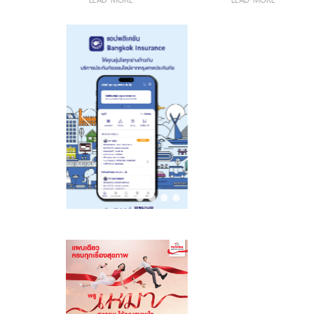
หุ้นเชิงรับเพิ่ม