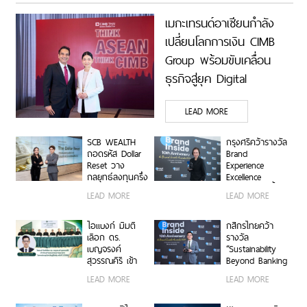
เมกะเทรนด์อาเซียนกำลัง
เปลี่ยนโลกการเงิน CIMB
Group พร้อมขับเคลื่อน
ธุรกิจสู่ยุค Digital
Economy ด้วยทีม
LEAD MORE
Industry Specialists เชื่อม
องค์ความรู้ โอกาสทาง
SCB WEALTH
กรุงศรีคว้ารางวัล
ธุรกิจ และเครือการลงทุน
ถอดรหัส Dollar
Brand
Reset วาง
Experience
เสริมแกร่งธุรกิจ Data
กลยุทธ์ลงทุนครึ่ง
Excellence
Center และ Supply Chain
ปีหลัง ชูหุ้น
Award ตอกย้ำ
LEAD MORE
LEAD MORE
สหรัฐฯ-ตลาดเกิด
คำมั่นสัญญา
ตอกย้ำจุดแข็ง THINK
ใหม่ผนวกบอนด์
แบรนด์ “ชีวิตง่าย
ระยะสั้น-กลาง
ASEAN, THINK CIMB
ได้ทุกวัน”
ไอแบงก์ มีมติ
กสิกรไทยคว้า
เสริมพอร์ตแกร่ง
เลือก ดร.
รางวัล
เบญจรงค์
“Sustainability
สุวรรณคีรี เข้า
Beyond Banking
ดำรงตำแหน่ง
Award” ขับ
LEAD MORE
LEAD MORE
กรรมการ
เคลื่อนภาคธุรกิจ
ธนาคาร
ไทยสู่ Net Zero