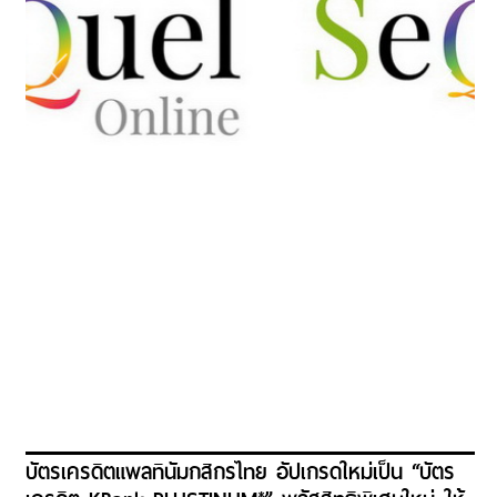
บัตรเครดิตแพลทินัมกสิกรไทย อัปเกรดใหม่เป็น “บัตร