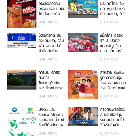
นายหน้าประกันภัย เจาะกลุ่ม
อัปเลเวลความ
ประเทศไทย จับ
อร่อยมื้อวันแม่ปีนี้
มือ Agoda เปิด
Wealth และยกระดับบัตร
ให้จุใจกว่าเดิม
ตัวแคมเปญ “ทริ
เครดิตลูกค้าองค์กร
รับฟรี! “ซอสพริก
ปนี้มีลุ้น” มอบ
LEAD MORE
LEAD MORE
จัมโบ้” ปริมาณ
สิทธิ์ลุ้นเข้าพัก
เพิ่มขึ้น 50%
โรงแรมหรู พร้อม
เพียงซื้อชุดบัก
ผ่อน 0% ได้ 3
บัตรเครดิต ttb
แม็คโคร ฉลอง
เก็ตที่ร่วมรายการ
งวด**
ส่งแคมเปญ “อิ่ม
37 ปี เปิดตัว
ราคา 349 บาท
ฟิน อินเจแปน”
แคมเปญ “รัก
ขึ้นไป ตั้งแต่ 8 –
จับมือกับร้าน
มาก แม็คโคร”
12 สิงหาคมนี้ ที่
อาหารญี่ปุ่นชื่อ
แทนคำขอบคุณ
LEAD MORE
LEAD MORE
ร้าน KFC ทั่ว
ดังกว่า 40 ร้าน
ลูกค้าและผู้
ประเทศ
ประกอบการไทยที่
ร่วมเติบโตเคียง
การ์มิน เข้าซื้อ
สาหร่าย Koriko
ข้างกันมา
กิจการ
รุกตลาดคนรุ่น
TrainingPeaks
ใหม่ ล๊อนช์สินค้า
และ TrainHeroic
ใหม่ “สาหร่ายแซ
รับแรงส่งรายได้
นวิช รสซอสพริก
LEAD MORE
LEAD MORE
กลุ่มธุรกิจฟิตเนส
ศรีราชา”
ไตรมาส 2 ปี
2569 โต 25%
LPIXEL และ
กรุงศรีเฟิร์สช้อย
Konica Minolta
ส์ ชวนช้อปคุ้ม
ร่วมมือกันนำ AI
รับคืนคุ้ม กับโปร
ช่วยวินิจฉัยภาพ
“CASHBACK
ทางการแพทย์
MATCH” รับ
LEAD MORE
LEAD MORE
“EIRL” สู่ตลาด
เครดิตเงินคืน