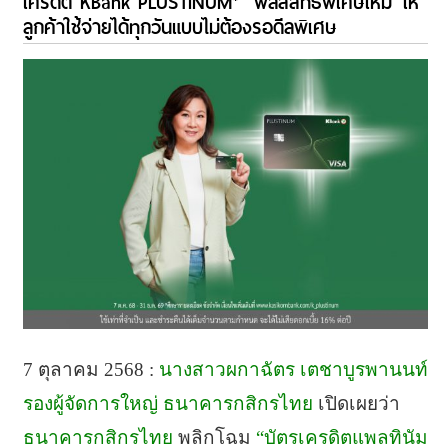
เครดิต KBank PLUSTINUM*” พลัสสิทธิพิเศษใหม่ ให้
ลูกค้าใช้จ่ายได้ทุกวันแบบไม่ต้องรอดีลพิเศษ
7 ตุลาคม 2568 :
นางสาวผกาฉัตร เตชาบูรพานนท์
รองผู้จัดการใหญ่ ธนาคารกสิกรไทย
เปิดเผยว่า
ธนาคารกสิกรไทย
พลิกโฉม
“บัตรเครดิตแพลทินัม