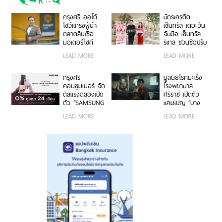
อาเซียน
สูงสุด 7,500
บาท
กรุงศรี ออโต้
บัตรเครดิต
โชว์แกร่งผู้นำ
เซ็นทรัล เดอะวัน
ตลาดสินเชื่อ
จับมือ เซ็นทรัล
มอเตอร์ไซค์
รีเทล ชวนช้อปรับ
พอร์ตครึ่งปีแรก
พอยท์แรง 1 บาท
LEAD MORE
LEAD MORE
ทะลุ 40,000 ล้าน
= 1 พอยท์ กับ
บาท
“CENTRAL
RETAIL X T1
กรุงศรี
มูลนิธิโรคมะเร็ง
CARD DAY”
คอนซูมเมอร์ จัด
โรงพยาบาล
ดีลแรงฉลองเปิด
ศิริราช เปิดตัว
ตัว “SAMSUNG
แคมเปญ “บาง
Galaxy Z Fold8
คน…ไม่มีสิทธิ์
LEAD MORE
LEAD MORE
Ultra | Fold8 |
ป่วยหนัก” ชวน
Flip8” ผ่อน 0%
คนไทยร่วมต่อ
นานสูงสุด 24
ชีวิตผู้ป่วยมะเร็ง
เดือน
ยากไร้