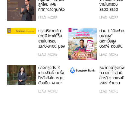
จากรุ่นสู่รุ่น
ลูกใหม่ เผย
ขายในกรอบ
ทิศทางลงทุนครึ่ง
33.00-33.60
หลังปี 2569 เปิด
ติดตามข้อมูลจ้าง
LEAD MORE
LEAD MORE
สูตรจัดพอร์ต
งานสหรัฐฯ
Core & Satellite
รับมือความไม่
กรุงศรีคาดเงิน
ด่วน ! “เงินฝาก
แน่นอนเศรษฐกิจ
บาทสัปดาห์นี้ซื้อ
มหาเฮง”
โลก
ขายในกรอบ
ดอกเบี้ยสูง
33.40-34.00 มอง
0.50% ออมสิน
เฟดคงดอกเบี้ย
ช่วยพ่อค้าแม่ค้า
LEAD MORE
LEAD MORE
เปลี่ยนยอดขาย
เป็นเงินออม
อัตโนมัติ
บลจ.กรุงศรี ชี้
ธนาคารกรุงเทพ
เศรษฐกิจโลกครึ่ง
กวาดกำไรสุทธิ
ปีหลังยังโต หนุน
สำหรับงวดแรกปี
ด้วยธีม AI แนะ
2569 จำนวน
กระจายพอร์ตใน
20,492 ล้านบาท
LEAD MORE
LEAD MORE
หุ้นเชิงรับเพิ่ม