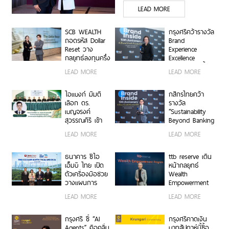
LEAD MORE
Industry Specialists เชื่อม
องค์ความรู้ โอกาสทาง
SCB WEALTH
กรุงศรีคว้ารางวัล
ธุรกิจ และเครือการลงทุน
ถอดรหัส Dollar
Brand
Reset วาง
Experience
เสริมแกร่งธุรกิจ Data
กลยุทธ์ลงทุนครึ่ง
Excellence
Center และ Supply Chain
ปีหลัง ชูหุ้น
Award ตอกย้ำ
LEAD MORE
LEAD MORE
สหรัฐฯ-ตลาดเกิด
คำมั่นสัญญา
ตอกย้ำจุดแข็ง THINK
ใหม่ผนวกบอนด์
แบรนด์ “ชีวิตง่าย
ระยะสั้น-กลาง
ASEAN, THINK CIMB
ได้ทุกวัน”
ไอแบงก์ มีมติ
กสิกรไทยคว้า
เสริมพอร์ตแกร่ง
เลือก ดร.
รางวัล
เบญจรงค์
“Sustainability
สุวรรณคีรี เข้า
Beyond Banking
ดำรงตำแหน่ง
Award” ขับ
LEAD MORE
LEAD MORE
กรรมการ
เคลื่อนภาคธุรกิจ
ธนาคาร
ไทยสู่ Net Zero
และการเติบโต
ธนาคาร ซีไอ
ttb reserve เดิน
อย่างยั่งยืน
เอ็มบี ไทย เปิด
หน้ากลยุทธ์
ตัวเครื่องมือช่วย
Wealth
วางแผนการ
Empowerment
เปลี่ยนผ่านด้าน
ผ่าน WE
LEAD MORE
LEAD MORE
สภาพภูมิอากาศ
Program สร้าง
ในงาน The
ผู้นำธุรกิจรุ่นใหม่
Cooler Earth
สานต่อความ
กรุงศรี ชี้ “AI
กรุงศรีคาดเงิน
Thailand 2026
สำเร็จครอบครัว
Agents” คือคลื่น
บาทสัปดาห์นี้ซื้อ