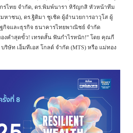
สิกรไทย จำกัด, ดร.พิมพ์นารา หิรัญกสิ หัวหน้าทีม
หาชน), ดร.ฐิติมา ชูเชิด ผู้อำนวยการอาวุโส ผู้
รษฐกิจและธุรกิจ ธนาคารไทยพาณิชย์ จำกัด
งคำสุดขั้ว! เทรดสั้น ฟันกำไรหนัก!” โดย คุณกี
ร บริษัท เอ็มทีเอส โกลด์ จำกัด (MTS) หรือ แม่ทอง