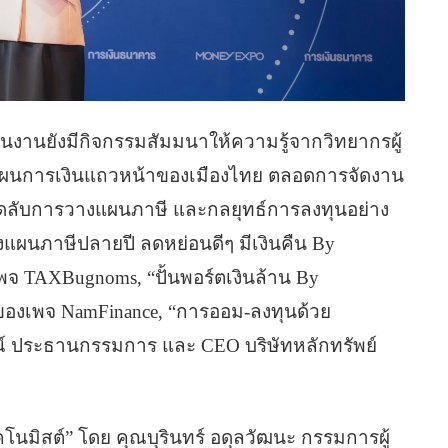
งานยังมีกิจกรรมสัมมนาให้ความรู้จากวิทยากรผู้
แผนการเงินแถวหน้าของเมืองไทย ตลอดการจัดงาน
คล็ดลับการวางแผนภาษี และกลยุทธ์การลงทุนอย่าง
งแผนภาษีปลายปี ลดหย่อนดีๆ มีเงินคืน By
จ TAXBugnoms, “ปั้นพอร์ตเงินล้าน By
องเพจ NamFinance, “การออม-ลงทุนด้วย
รณ์ ประธานกรรมการ และ CEO บริษัทหลักทรัพย์
โคโนมิสต์” โดย คุณบุรินทร์ อดุลวัฒนะ กรรมการผู้