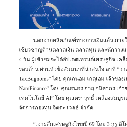
นอกจากผลิตภัณฑ์ทางการเงินแล้ว ภายใน
เชี่ยวชาญด้านตลาดเงิน ตลาดทุน และนักวาง
4 วัน ผู้เข้าชมจะได้อัปเดตเทรนด์เศรษฐกิจ เ
รอบด้าน ผ่านหัวข้อสัมมนาที่น่าสนใจ อาทิ “วา
TaxBugnoms” โดย คุณถนอม เกตุเอม เจ้าของเพ
NamFinance” โดย คุณธนธร กาญจนิศากร เจ้าข
เทคโนโลยี AI” โดย คุณตราวุทธิ์ เหลืองสมบู
จัดการกองทุน จิตตะ เวลธ์ จำกัด
“เจาะลึกเศรษฐกิจไทยปี 69 โดย 3 กูรู อี