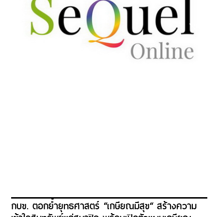
กบข. ตอกย้ำยุทธศาสตร์ “เกษียณมีสุข“ สร้างความ