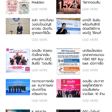
Prediction
“สลากออมสิน
Markets:
พิเศษ 5 ปี” ได้
LEAD MORE
LEAD MORE
พัฒนาการในต่าง
ลุ้นรางวัลเดือนละ
ประเทศและบริบท
2 รอบ รวม 120
ของไทย
รอบ กับ “เงิน
ธปท. ยกระดับคุม
เอกนิติ ยืนยัน
ฝากออมสิน
วงเงินโอนบัญชี
พร้อมคืนสิทธิ
ออมสุข” ฝาก 3
เยาวชน ป้องกัน
บัตรสวัสดิการ
ปี รับดอกเบี้ยทุก
ถูกหลอกใช้เป็น
แห่งรัฐ ให้คนที่
เดือนเทียบเท่า
บัญชีม้า
โดนหลอกเป็น
LEAD MORE
LEAD MORE
ฝากประจำ 1.52%
กรรมการ หรือ
ต่อปี ไม่ต้องเสีย
ถือหุ้นบริษัท ชี้งบ
ภาษี
ประมาณไม่ใช่
ออมสิน ช่วยคน
บทเรียนใหม่ของ
ปัญหา ต้องการ
ตัวเล็กฝ่าคลื่น
อุตสาหกรรมกอง
ช่วยเหลือคนไทย
เศรษฐกิจ เปิดกู้
ทรัสต์ REIT Buy-
มากกว่า จ่อทำ
สินเชื่อ “ออมสิน
back เมื่อการซื้อ
โครงการเพิ่ม
สร้างอาชีพ”
คืนไม่เป็นไปตาม
LEAD MORE
LEAD MORE
ทักษะ ช่วยคนใน
วงเงินสูงสุด
กำหนด…ผู้ถือ
วัยทำงาน 20-60
50,000 บาท
หน่วยและเจ้าหนี้
ปีที่ถือบัตร
ดอกเบี้ยต่ำ ไม่
ไม่ควรเป็นผู้รับ
กระทรวงการคลัง
ออมสิน ประกาศ
สวัสดิการฯ ให้
ต้องใช้หลัก
ผลกระทบ
และ ธนาคารแห่ง
ผลผู้โชคดีสลาก
ลืมตาอ้าปากได้
ประกัน กู้สะดวก
ประเทศไทย
ออมสินพิเศษ
ปลอดภัยผ่าน
เตรียมความ
รางวัลละ 10 ล้าน
MyMo วันนี้!
พร้อมของไทยใน
บาท รวม 7
LEAD MORE
LEAD MORE
การ เป็นเจ้าภาพ
รางวัล ส่งท้าย
การประชุมประจำ
แคมเปญฉลอง
ปีกองทุนการเงิน
113 ปี
K WEALTH
ทีทีบี นำทีมผู้