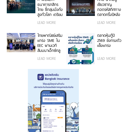
ระหว่างประเทศ
ธนาคารกสิกร
เชี่ยวชาญ
และกลุ่ม
ไทย ชี้กลุ่มมั่งคั่ง
ถอดรหัสทิศทาง
ธนาคารโลก
สูงทั่วโลก เตรียม
ตลาดครึ่งปีหลัง
2569
รับมือ “The
รับมือความ
LEAD MORE
LEAD MORE
Great Wealth
ผันผวนและคว้า
Transfer” ส่งต่อ
โอกาสการเติบโต
สินทรัพย์มูลค่า
อย่างมั่นใจ
ไทยพาณิชย์เสริม
ตลาดหุ้นกู้ปี
กว่า 622 ล้าน
แกร่ง SME ใน
2569 ยังทรงตัว
ล้านบาทให้รอด
EEC ผ่านเวที
แข็งแกร่ง
ถึงทายาทรุ่นต่อ
สัมมนาเอ็กซ์คลู
ไป
ซีฟ เจาะลึก
LEAD MORE
LEAD MORE
บทบาท CFO
คู่คิดเชิงกลยุทธ์
ขับเคลื่อนองค์กร
เติบโตยั่งยืน