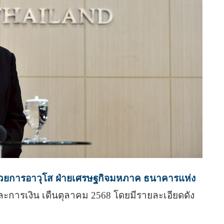
ำนวยการอาวุโส ฝ่ายเศรษฐกิจมหภาค ธนาคารแห่ง
ะการเงิน เดืนตุลาคม 2568 โดยมีรายละเอียดดัง