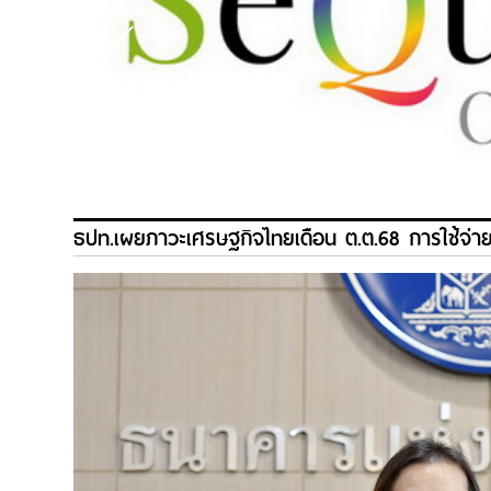
ธปท.เผยภาวะเศรษฐกิจไทยเดือน ต.ต.68 การใช้จ่ายภา