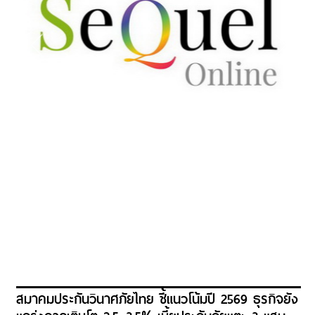
สมาคมประกันวินาศภัยไทย ชี้แนวโน้มปี 2569 ธุรกิจยัง