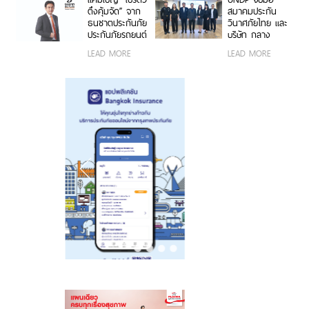
2026”
Money &
ตึงคุ้มจัด” จาก
สมาคมประกัน
Banking Awards
ธนชาตประกันภัย
วินาศภัยไทย และ
2026 ตอกย้ำ
ประกันภัยรถยนต์
บริษัท กลาง
ศักยภาพการ
ชั้น 1 ราคาพิเศษ
คุ้มครองผู้ประสบ
LEAD MORE
LEAD MORE
เติบโตอย่างโดด
เจาะกลุ่มรถ
ภัยจากรถ จำกัด
เด่นและแข็งแกร่ง
กระบะ-เอสยูวี
ต่อยอดอบรมวิน
ยอดนิยม
มอเตอร์ไซค์
กรุงเทพฯ สู่
ความปลอดภัย
ทางถนนและ
ภูมิคุ้มกันทางการ
เงิน รุ่นที่ 2