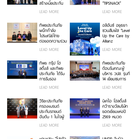
สร้างเบี้ยประกัน
“TIPSNACK”
ทะลุ 950 ล้าน
ประกันภัยราย
LEAD MORE
LEAD MORE
บาท จัดงานมอบ
เดือนแบบ
รางวัลเกียรติยศ
Subscription
เชิดชูเกียรติสุด
ครั้งแรกของไทย
ทิพยประกันภัย
อลิอันซ์ อยุธยา
ยอดนายหน้า
เพิ่ม-ลด-หยุด
ผนึกกำลัง
ชวนสัมผัส “Level
200 ราย “Top
แผนได้ทุกเมื่อ
ไปรษณีย์ไทย
Up the Care by
Sales 2026”
ไม่มีข้อผูกมัด
ต่อยอดความร่วม
Allianz
มือกว่า 10 ปี สู่
Ayudhya”
LEAD MORE
LEAD MORE
พันธมิตรเชิงกล
นิทรรศการยก
ยุทธ์ ยกระดับ
ระดับความเป็น
บริการประกันภัย
ห่วง ในงาน Hug
ทิพย กรุ๊ป โฮ
ทิพยประกันภัย
รูปแบบดิจิทัลเพื่อ
HeartYai 2026
ลดิ้งส์ และทิพย
ต้อนรับคณะผู้
ประชาชน
ประกันภัย ได้รับ
บริหาร วปส. รุ่นที่
การรับรอง
14 เยี่ยมชมการ
เครื่องหมาย
ดำเนินงานและ
LEAD MORE
LEAD MORE
คาร์บอนฟุตพริ้
นวัตกรรมองค์กร
นท์ขององค์กร
ตอกย้ำความเป็น
วิริยะประกันภัย
บีเคไอ โฮลดิ้งส์
ผู้นำธุรกิจประกัน
ครองแบรนด์
คว้ารางวัลบริษัท
ภัยที่ขับเคลื่อน
ประกันรถยนต์
ยอดเยี่ยมแห่งปี
ความยั่งยืนตาม
อันดับ 1 ในใจผู้
2569 หมวด
แนวทาง ESG
บริโภค 3 ปีซ้อน
ธุรกิจประกันภัย
LEAD MORE
LEAD MORE
บนเวที
และประกันชีวิต
“Marketeer No.1
ต่อเนื่อง 3 ปี
Brand Thailand
ซ้อน จากงาน
แคมเปญ “โปรตัว
UNDP จับมือ