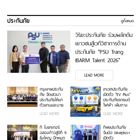
ประกันภัย
ดูทั้งหมด
วิริยะประกันภัย ร่วมผลักดัน
เยาวชนสู่เวทีวิชาการด้าน
ประกันภัย “PSU Trang
IBARM Talent 2026”
ม.อ.ตรัง
LEAD MORE
กรุงเทพประกัน
เทเวศประกันภัย
ภัย จัดเสวนา
เปิดตัว “EV Plus”
ประกันภัยให้แก่
ประกันภัยรถยนต์
ตัวแทนและนาย
ไฟฟ้า เพิ่มทาง
หน้าประกัน
เลือกความ
LEAD MORE
LEAD MORE
วินาศภัย เสริม
คุ้มครองสำหรับผู้
ศักยภาพธุรกิจ
ใช้รถ EV
ประกันภัยให้
ที โบรคเกอร์
ทิพยประกันภัย
แข็งแกร่งยิ่งขึ้น
ฉลองก้าวสู่ปีที่ 9
จับมือ blueplus+
ยิ่งใหญ่ ปักหมุด
เปิดตัว