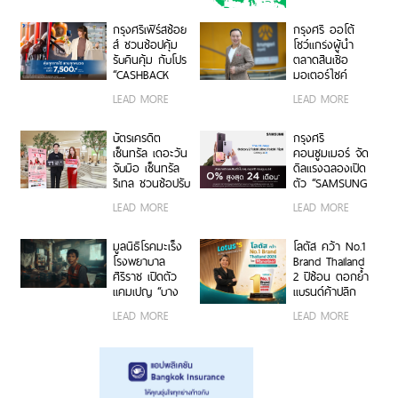
อาเซียน
กรุงศรีเฟิร์สช้อย
กรุงศรี ออโต้
ส์ ชวนช้อปคุ้ม
โชว์แกร่งผู้นำ
รับคืนคุ้ม กับโปร
ตลาดสินเชื่อ
“CASHBACK
มอเตอร์ไซค์
MATCH” รับ
พอร์ตครึ่งปีแรก
LEAD MORE
LEAD MORE
เครดิตเงินคืน
ทะลุ 40,000 ล้าน
สูงสุด 7,500
บาท
บาท
บัตรเครดิต
กรุงศรี
เซ็นทรัล เดอะวัน
คอนซูมเมอร์ จัด
จับมือ เซ็นทรัล
ดีลแรงฉลองเปิด
รีเทล ชวนช้อปรับ
ตัว “SAMSUNG
พอยท์แรง 1 บาท
Galaxy Z Fold8
LEAD MORE
LEAD MORE
= 1 พอยท์ กับ
Ultra | Fold8 |
“CENTRAL
Flip8” ผ่อน 0%
RETAIL X T1
นานสูงสุด 24
มูลนิธิโรคมะเร็ง
โลตัส คว้า No.1
CARD DAY”
เดือน
โรงพยาบาล
Brand Thailand
ศิริราช เปิดตัว
2 ปีซ้อน ตอกย้ำ
แคมเปญ “บาง
แบรนด์ค้าปลีก
คน…ไม่มีสิทธิ์
อันดับ 1 ในใจ
LEAD MORE
LEAD MORE
ป่วยหนัก” ชวน
มหาชน ผ่านการ
คนไทยร่วมต่อ
เติบโตอย่าง
ชีวิตผู้ป่วยมะเร็ง
แข็งแกร่ง และ
ยากไร้
ประสบการณ์ใหม่
ที่หาที่ไหนไม่ได้
อย่าง The