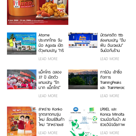
ขึ้นไป ตั้งแต่ 8 – 12
สิงหาคมนี้ ที่ร้าน KFC ทั่ว
ประเทศ
Atome
บัตรเครดิต ttb
ประเทศไทย จับ
ส่งแคมเปญ “อิ่ม
มือ Agoda เปิด
ฟิน อินเจแปน”
ตัวแคมเปญ “ทริ
จับมือกับร้าน
ปนี้มีลุ้น” มอบ
อาหารญี่ปุ่นชื่อ
LEAD MORE
LEAD MORE
สิทธิ์ลุ้นเข้าพัก
ดังกว่า 40 ร้าน
โรงแรมหรู พร้อม
ผ่อน 0% ได้ 3
แม็คโคร ฉลอง
การ์มิน เข้าซื้อ
งวด**
37 ปี เปิดตัว
กิจการ
แคมเปญ “รัก
TrainingPeaks
มาก แม็คโคร”
และ TrainHeroic
แทนคำขอบคุณ
รับแรงส่งรายได้
LEAD MORE
LEAD MORE
ลูกค้าและผู้
กลุ่มธุรกิจฟิตเนส
ประกอบการไทยที่
ไตรมาส 2 ปี
ร่วมเติบโตเคียง
2569 โต 25%
สาหร่าย Koriko
LPIXEL และ
ข้างกันมา
รุกตลาดคนรุ่น
Konica Minolta
ใหม่ ล๊อนช์สินค้า
ร่วมมือกันนำ AI
ใหม่ “สาหร่ายแซ
ช่วยวินิจฉัยภาพ
นวิช รสซอสพริก
ทางการแพทย์
LEAD MORE
LEAD MORE
ศรีราชา”
“EIRL” สู่ตลาด