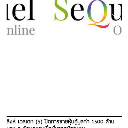
สิงห์ เอสเตท (S) ปิดการขายหุ้นกู้มูลค่า 1,500 ล้าน