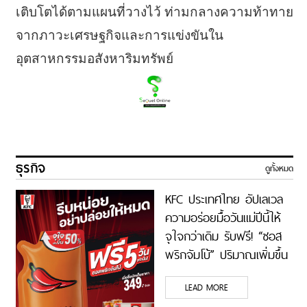
เติบโตได้ตามแผนที่วางไว้ ท่ามกลางความท้าทาย
จากภาวะเศรษฐกิจและการแข่งขันใน
อุตสาหกรรมอสังหาริมทรัพย์
ธุรกิจ
ดูทั้งหมด
KFC ประเทศไทย อัปเลเวล
ความอร่อยมื้อวันแม่ปีนี้ให้
จุใจกว่าเดิม รับฟรี! “ซอส
พริกจัมโบ้” ปริมาณเพิ่มขึ้น
50% เพียงซื้อชุดบักเก็ตที่
LEAD MORE
ร่วมรายการราคา 349 บาท