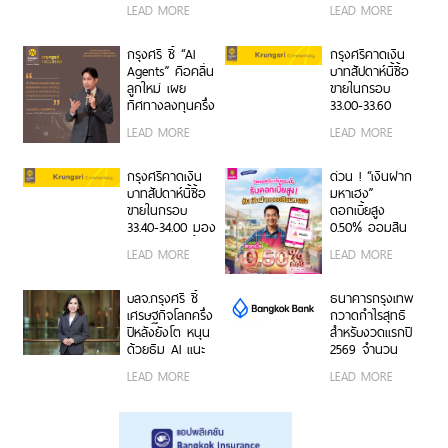
เปลี่ยนผ่านด้าน
ผ่าน WE
LEAD MORE
LEAD MORE
สภาพภูมิอากาศ
Program สร้าง
ในงาน The
ผู้นำธุรกิจรุ่นใหม่
Cooler Earth
สานต่อความ
กรุงศรี ชี้ “AI
กรุงศรีคาดเงิน
Thailand 2026
สำเร็จครอบครัว
Agents” คือคลื่น
บาทสัปดาห์นี้ซื้อ
จากรุ่นสู่รุ่น
ลูกใหม่ เผย
ขายในกรอบ
ทิศทางลงทุนครึ่ง
33.00-33.60
หลังปี 2569 เปิด
ติดตามข้อมูลจ้าง
LEAD MORE
LEAD MORE
สูตรจัดพอร์ต
งานสหรัฐฯ
Core & Satellite
รับมือความไม่
กรุงศรีคาดเงิน
ด่วน ! “เงินฝาก
แน่นอนเศรษฐกิจ
บาทสัปดาห์นี้ซื้อ
มหาเฮง”
โลก
ขายในกรอบ
ดอกเบี้ยสูง
33.40-34.00 มอง
0.50% ออมสิน
เฟดคงดอกเบี้ย
ช่วยพ่อค้าแม่ค้า
LEAD MORE
LEAD MORE
เปลี่ยนยอดขาย
เป็นเงินออม
อัตโนมัติ
บลจ.กรุงศรี ชี้
ธนาคารกรุงเทพ
เศรษฐกิจโลกครึ่ง
กวาดกำไรสุทธิ
ปีหลังยังโต หนุน
สำหรับงวดแรกปี
ด้วยธีม AI แนะ
2569 จำนวน
กระจายพอร์ตใน
20,492 ล้านบาท
LEAD MORE
LEAD MORE
หุ้นเชิงรับเพิ่ม