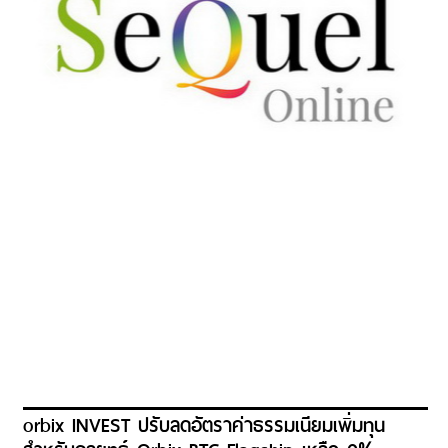
orbix INVEST ปรับลดอัตราค่าธรรมเนียมเพิ่มทุน