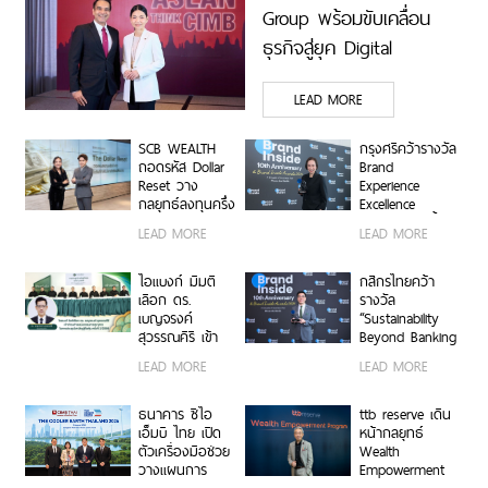
Group พร้อมขับเคลื่อน
ธุรกิจสู่ยุค Digital
Economy ด้วยทีม
LEAD MORE
Industry Specialists เชื่อม
องค์ความรู้ โอกาสทาง
SCB WEALTH
กรุงศรีคว้ารางวัล
ธุรกิจ และเครือการลงทุน
ถอดรหัส Dollar
Brand
Reset วาง
Experience
เสริมแกร่งธุรกิจ Data
กลยุทธ์ลงทุนครึ่ง
Excellence
Center และ Supply Chain
ปีหลัง ชูหุ้น
Award ตอกย้ำ
LEAD MORE
LEAD MORE
สหรัฐฯ-ตลาดเกิด
คำมั่นสัญญา
ตอกย้ำจุดแข็ง THINK
ใหม่ผนวกบอนด์
แบรนด์ “ชีวิตง่าย
ระยะสั้น-กลาง
ASEAN, THINK CIMB
ได้ทุกวัน”
ไอแบงก์ มีมติ
กสิกรไทยคว้า
เสริมพอร์ตแกร่ง
เลือก ดร.
รางวัล
เบญจรงค์
“Sustainability
สุวรรณคีรี เข้า
Beyond Banking
ดำรงตำแหน่ง
Award” ขับ
LEAD MORE
LEAD MORE
กรรมการ
เคลื่อนภาคธุรกิจ
ธนาคาร
ไทยสู่ Net Zero
และการเติบโต
ธนาคาร ซีไอ
ttb reserve เดิน
อย่างยั่งยืน
เอ็มบี ไทย เปิด
หน้ากลยุทธ์
ตัวเครื่องมือช่วย
Wealth
วางแผนการ
Empowerment