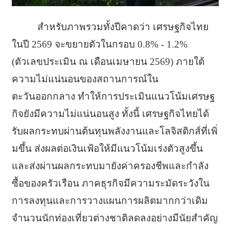
สำหรับภาพรวมทั้งปีคาดว่า เศรษฐกิจไทย
ในปี 2569 จะขยายตัวในกรอบ 0.8% - 1.2%
(ตัวเลขประเมิน ณ เดือนเมษายน 2569) ภายใต้
ความไม่แน่
นอนของสถานการณ์ใน
ตะวันออกกลาง ทำให้การประเมินแนวโน้มเศรษฐ
กิ
จยังมีความไม่แน่นอนสูง ทั้งนี้ เศรษฐกิจไทยได้
รับผลกระทบผ่านต้
นทุนพลังงานและโลจิสติกส์ที่เพิ่
มขึ้น ส่งผลต่อเงินเฟ้อให้มีแนวโน้
มเร่งตัวสูงขึ้น
และส่งผ่านผลกระทบมายังค่
าครองชีพและกำลัง
ซื้อของครัวเรื
อน ภาคธุรกิจมีความระมัดระวั
งใน
การลงทุนและการวางแผนการผลิ
ตมากกว่าเดิม
จำนวนนักท่องเที่ยวต่างชาติ
ลดลงอย่างมีนัยสำคัญ