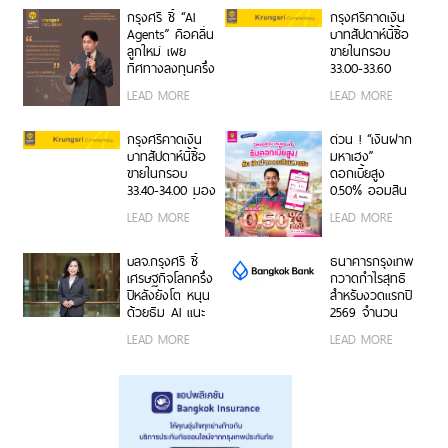
Cooler Earth
สานต่อความ
กรุงศรี ชี้ “AI
กรุงศรีคาดเงิน
Thailand 2026
สำเร็จครอบครัว
Agents” คือคลื่น
บาทสัปดาห์นี้ซื้อ
จากรุ่นสู่รุ่น
ลูกใหม่ เผย
ขายในกรอบ
ทิศทางลงทุนครึ่ง
33.00-33.60
หลังปี 2569 เปิด
ติดตามข้อมูลจ้าง
LEAD MORE
LEAD MORE
สูตรจัดพอร์ต
งานสหรัฐฯ
Core & Satellite
รับมือความไม่
กรุงศรีคาดเงิน
ด่วน ! “เงินฝาก
แน่นอนเศรษฐกิจ
บาทสัปดาห์นี้ซื้อ
มหาเฮง”
โลก
ขายในกรอบ
ดอกเบี้ยสูง
33.40-34.00 มอง
0.50% ออมสิน
เฟดคงดอกเบี้ย
ช่วยพ่อค้าแม่ค้า
LEAD MORE
LEAD MORE
เปลี่ยนยอดขาย
เป็นเงินออม
อัตโนมัติ
บลจ.กรุงศรี ชี้
ธนาคารกรุงเทพ
เศรษฐกิจโลกครึ่ง
กวาดกำไรสุทธิ
ปีหลังยังโต หนุน
สำหรับงวดแรกปี
ด้วยธีม AI แนะ
2569 จำนวน
กระจายพอร์ตใน
20,492 ล้านบาท
LEAD MORE
LEAD MORE
หุ้นเชิงรับเพิ่ม