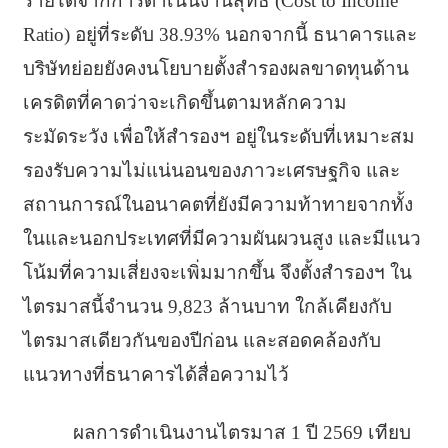
รายได้จากการดำเนินงานสุทธิ (Cost to Income
Ratio) อยู่ที่ระดับ 38.93% นอกจากนี้ ธนาคารและ
บริษัทย่อยยั
งคงนโยบายตั้งสำรองผลขาดทุนด้
าน
เครดิตที่คาดว่าจะเกิดขึ้
นตามหลักความ
ระมัดระวัง เพื่อให้สำรองฯ อยู่ในระดับที่เหมาะสม
รองรับความไม่แน่
นอนของภาวะเศรษฐกิจ และ
สถานการณ์ในอนาคตที่ยังมี
ความท้าทายจากทั้
ง
ในและนอกประเทศที่มีความผั
นผวนสูง และมีแนว
โน้มที่ความเสี่ยงจะเพิ่
มมากขึ้น จึงตั้งสำรองฯ ใน
ไตรมาสนี้จำนวน 9,823 ล้านบาท ใกล้เคียงกับ
ไตรมาสเดียวกั
นของปีก่อน และสอดคล้องกับ
แนวทางที่
ธนาคารได้สื่อความไว้
ผลการดำเนินงานไตรมาส 1 ปี 2569 เทียบ