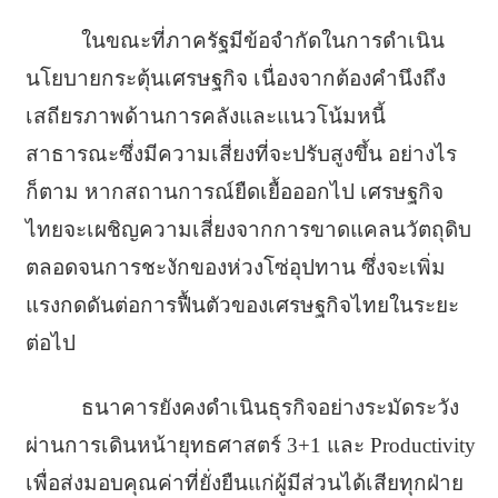
ในขณะที่ภาครัฐมีข้อจำกั
ดในการดำเนิน
นโยบายกระตุ้
นเศรษฐกิจ เนื่องจากต้องคำนึงถึง
เสถี
ยรภาพด้านการคลังและแนวโน้มหนี้
สาธารณะซึ่งมีความเสี่ยงที่
จะปรับสูงขึ้น อย่างไร
ก็ตาม หากสถานการณ์ยืดเยื้อออกไป เศรษฐกิจ
ไทยจะเผชิญความเสี่
ยงจากการขาดแคลนวัตถุดิบ
ตลอดจนการชะงักของห่วงโซ่อุปทาน ซึ่งจะเพิ่ม
แรงกดดันต่อการฟื้
นตัวของเศรษฐกิจไทยในระยะ
ต่อไป
ธนาคารยังคงดำเนินธุรกิจอย่
างระมัดระวัง
ผ่านการเดินหน้ายุทธศาสตร์ 3+1 และ Productivity
เพื่อส่งมอบคุณค่าที่ยั่งยืนแก่
ผู้มีส่วนได้เสียทุกฝ่าย