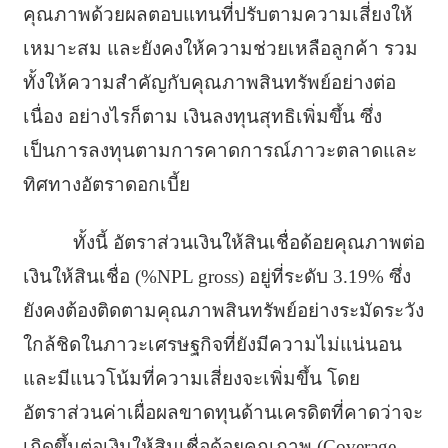
คุณภาพด้วยผลตอบแทนที่
ปรับตามความเสี่ยงให้
เหมาะสม และยังคงให้ความช่วยเหลือลูกค้า รวม
ทั้งให้ความสำคัญกับคุณภาพสิ
นทรัพย์อย่างต่อ
เนื่อง อย่างไรก็ตาม เงินลงทุนสุทธิเพิ่มขึ้น ซึ่ง
เป็นการลงทุนตามการคาดการณ์
ภาวะตลาดและ
ทิศทางอัตราดอกเบี้ย
ทั้งนี้ อัตราส่วนเงินให้สินเชื่อด้อยคุ
ณภาพต่อ
เงินให้สินเชื่อ (%NPL gross) อยู่ที่ระดับ 3.19% ซึ่ง
ยังคงต้องติดตามคุณภาพสิ
นทรัพย์อย่างระมัดระวัง
ใกล้ชิ
ดในภาวะเศรษฐกิจที่ยังมีความไม่
แน่นอน
และมีแนวโน้มที่ความเสี่ยงจะเพิ่
มขึ้น โดย
อัตราส่วนค่าเผื่อผลขาดทุนด้
านเครดิตที่คาดว่าจะ
เกิดขึ้นต่
อเงินให้สินเชื่อด้อยคุณภาพ (Coverage