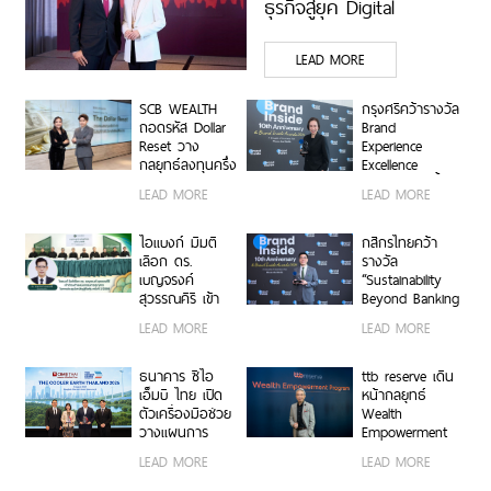
ธุรกิจสู่ยุค Digital
Economy ด้วยทีม
LEAD MORE
Industry Specialists เชื่อม
องค์ความรู้ โอกาสทาง
SCB WEALTH
กรุงศรีคว้ารางวัล
ธุรกิจ และเครือการลงทุน
ถอดรหัส Dollar
Brand
Reset วาง
Experience
เสริมแกร่งธุรกิจ Data
กลยุทธ์ลงทุนครึ่ง
Excellence
Center และ Supply Chain
ปีหลัง ชูหุ้น
Award ตอกย้ำ
LEAD MORE
LEAD MORE
สหรัฐฯ-ตลาดเกิด
คำมั่นสัญญา
ตอกย้ำจุดแข็ง THINK
ใหม่ผนวกบอนด์
แบรนด์ “ชีวิตง่าย
ระยะสั้น-กลาง
ASEAN, THINK CIMB
ได้ทุกวัน”
ไอแบงก์ มีมติ
กสิกรไทยคว้า
เสริมพอร์ตแกร่ง
เลือก ดร.
รางวัล
เบญจรงค์
“Sustainability
สุวรรณคีรี เข้า
Beyond Banking
ดำรงตำแหน่ง
Award” ขับ
LEAD MORE
LEAD MORE
กรรมการ
เคลื่อนภาคธุรกิจ
ธนาคาร
ไทยสู่ Net Zero
และการเติบโต
ธนาคาร ซีไอ
ttb reserve เดิน
อย่างยั่งยืน
เอ็มบี ไทย เปิด
หน้ากลยุทธ์
ตัวเครื่องมือช่วย
Wealth
วางแผนการ
Empowerment
เปลี่ยนผ่านด้าน
ผ่าน WE
LEAD MORE
LEAD MORE
สภาพภูมิอากาศ
Program สร้าง
ในงาน The
ผู้นำธุรกิจรุ่นใหม่