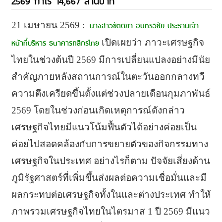
2569 กำไร 14,667 ล้านบาท
21 เมษายน 2569 :
นางสาวขัตติยา อินทรวิชัย ประธานเจ้า
หน้าที่บริหาร ธนาคารกสิกรไทย
เปิดเผยว่า ภาวะเศรษฐกิจ
ไทยในช่วงต้นปี 2569 มีการเปลี่ยนแปลงอย่างมีนัย
สำคั
ญภายหลังสถานการณ์ในตะวั
นออกกลางทวี
ความตึงเครียดขึ้นตั้
งแต่ช่วงปลายเดือนกุมภาพันธ์
2569 โดยในช่วงก่อนเกิดเหตุ
การณ์ดังกล่าว
เศรษฐกิจไทยมีแนวโน้มฟื้นตัวได้
อย่างค่อยเป็น
ค่อยไปสอดคล้องกั
บการขยายตัวของกิ
จกรรมทาง
เศรษฐกิจในประเทศ อย่างไรก็ตาม ปัจจัยเสี่ยงด้าน
ภูมิรัฐศาสตร์
ที่เพิ่มขึ้นส่งผลต่อความเชื่
อมั่นและมี
ผลกระทบต่อเศรษฐกิจทั้
งในและต่างประเทศ ทำให้
ภาพรวมเศรษฐกิจไทยในไตรมาส 1 ปี 2569 มีแนว