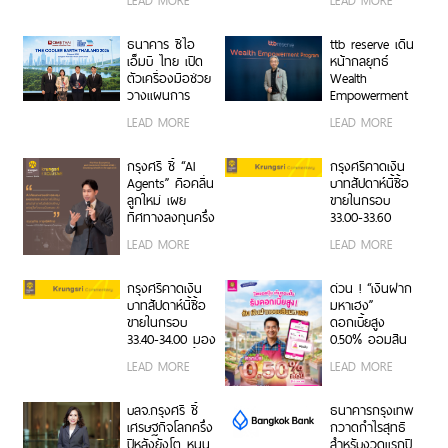
LEAD MORE
LEAD MORE
กรรมการ
เคลื่อนภาคธุรกิจ
ธนาคาร
ไทยสู่ Net Zero
และการเติบโต
ธนาคาร ซีไอ
ttb reserve เดิน
อย่างยั่งยืน
เอ็มบี ไทย เปิด
หน้ากลยุทธ์
ตัวเครื่องมือช่วย
Wealth
วางแผนการ
Empowerment
เปลี่ยนผ่านด้าน
ผ่าน WE
LEAD MORE
LEAD MORE
สภาพภูมิอากาศ
Program สร้าง
ในงาน The
ผู้นำธุรกิจรุ่นใหม่
Cooler Earth
สานต่อความ
กรุงศรี ชี้ “AI
กรุงศรีคาดเงิน
Thailand 2026
สำเร็จครอบครัว
Agents” คือคลื่น
บาทสัปดาห์นี้ซื้อ
จากรุ่นสู่รุ่น
ลูกใหม่ เผย
ขายในกรอบ
ทิศทางลงทุนครึ่ง
33.00-33.60
หลังปี 2569 เปิด
ติดตามข้อมูลจ้าง
LEAD MORE
LEAD MORE
สูตรจัดพอร์ต
งานสหรัฐฯ
Core & Satellite
รับมือความไม่
กรุงศรีคาดเงิน
ด่วน ! “เงินฝาก
แน่นอนเศรษฐกิจ
บาทสัปดาห์นี้ซื้อ
มหาเฮง”
โลก
ขายในกรอบ
ดอกเบี้ยสูง
33.40-34.00 มอง
0.50% ออมสิน
เฟดคงดอกเบี้ย
ช่วยพ่อค้าแม่ค้า
LEAD MORE
LEAD MORE
เปลี่ยนยอดขาย
เป็นเงินออม
อัตโนมัติ
บลจ.กรุงศรี ชี้
ธนาคารกรุงเทพ
เศรษฐกิจโลกครึ่ง
กวาดกำไรสุทธิ
ปีหลังยังโต หนุน
สำหรับงวดแรกปี