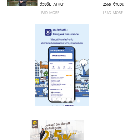
ด้วยธีม AI แนะ
2569 จำนวน
กระจายพอร์ตใน
20,492 ล้านบาท
LEAD MORE
LEAD MORE
หุ้นเชิงรับเพิ่ม