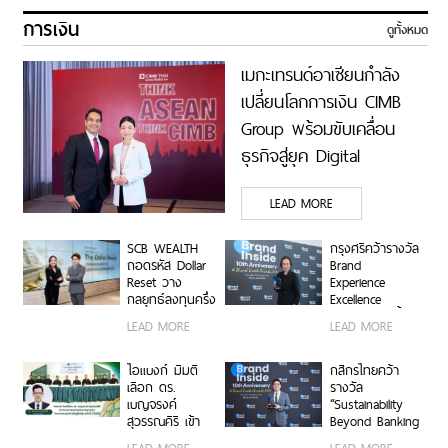
การเงิน
ดูทั้งหมด
เมกะเทรนด์อาเซียนกำลัง
เปลี่ยนโลกการเงิน CIMB
Group พร้อมขับเคลื่อน
ธุรกิจสู่ยุค Digital
Economy ด้วยทีม
LEAD MORE
Industry Specialists เชื่อม
องค์ความรู้ โอกาสทาง
SCB WEALTH
กรุงศรีคว้ารางวัล
ธุรกิจ และเครือการลงทุน
ถอดรหัส Dollar
Brand
Reset วาง
Experience
เสริมแกร่งธุรกิจ Data
กลยุทธ์ลงทุนครึ่ง
Excellence
Center และ Supply Chain
ปีหลัง ชูหุ้น
Award ตอกย้ำ
LEAD MORE
LEAD MORE
สหรัฐฯ-ตลาดเกิด
คำมั่นสัญญา
ตอกย้ำจุดแข็ง THINK
ใหม่ผนวกบอนด์
แบรนด์ “ชีวิตง่าย
ระยะสั้น-กลาง
ASEAN, THINK CIMB
ได้ทุกวัน”
ไอแบงก์ มีมติ
กสิกรไทยคว้า
เสริมพอร์ตแกร่ง
เลือก ดร.
รางวัล
เบญจรงค์
“Sustainability
สุวรรณคีรี เข้า
Beyond Banking
ดำรงตำแหน่ง
Award” ขับ