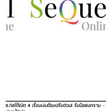
ธ.ทิสโก้เปิด 4 เรื่องเงินต้องปรับด่วน! รับมือสงคราม –