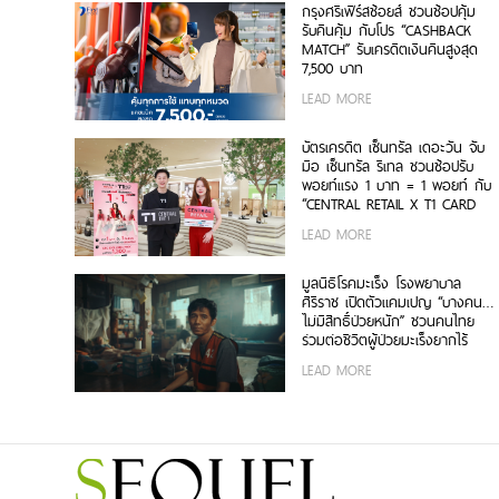
กรุงศรีเฟิร์สช้อยส์ ชวนช้อปคุ้ม
รับคืนคุ้ม กับโปร “CASHBACK
MATCH” รับเครดิตเงินคืนสูงสุด
7,500 บาท
LEAD MORE
บัตรเครดิต เซ็นทรัล เดอะวัน จับ
มือ เซ็นทรัล รีเทล ชวนช้อปรับ
พอยท์แรง 1 บาท = 1 พอยท์ กับ
“CENTRAL RETAIL X T1 CARD
DAY”
LEAD MORE
มูลนิธิโรคมะเร็ง โรงพยาบาล
ศิริราช เปิดตัวแคมเปญ “บางคน…
ไม่มีสิทธิ์ป่วยหนัก” ชวนคนไทย
ร่วมต่อชีวิตผู้ป่วยมะเร็งยากไร้
LEAD MORE