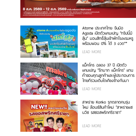
Atome ประเทศไทย จับมือ
Agoda เปิดตัวแคมเปญ “ทริปนี้มี
ลุ้น” มอบสิทธิ์ลุ้นเข้าพักโรงแรมหรู
พร้อมผ่อน 0% ได้ 3 งวด**
LEAD MORE
แม็คโคร ฉลอง 37 ปี เปิดตัว
แคมเปญ “รักมาก แม็คโคร” แทน
คำขอบคุณลูกค้าและผู้ประกอบการ
ไทยที่ร่วมเติบโตเคียงข้างกันมา
LEAD MORE
สาหร่าย Koriko รุกตลาดคนรุ่น
ใหม่ ล๊อนช์สินค้าใหม่ “สาหร่ายแซ
นวิช รสซอสพริกศรีราชา”
LEAD MORE