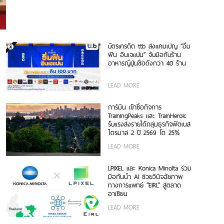
บัตรเครดิต ttb ส่งแคมเปญ “อิ่ม
ฟิน อินเจแปน” จับมือกับร้าน
อาหารญี่ปุ่นชื่อดังกว่า 40 ร้าน
LEAD MORE
การ์มิน เข้าซื้อกิจการ
TrainingPeaks และ TrainHeroic
รับแรงส่งรายได้กลุ่มธุรกิจฟิตเนส
ไตรมาส 2 ปี 2569 โต 25%
LEAD MORE
LPIXEL และ Konica Minolta ร่วม
มือกันนำ AI ช่วยวินิจฉัยภาพ
ทางการแพทย์ “EIRL” สู่ตลาด
อาเซียน
LEAD MORE