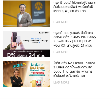
กรุงศรี ออโต้ โชว์แกร่งผู้นำตลาด
สินเชื่อมอเตอร์ไซค์ พอร์ตครึ่งปี
แรกทะลุ 40,000 ล้านบาท
LEAD MORE
กรุงศรี คอนซูมเมอร์ จัดดีลแรง
ฉลองเปิดตัว “SAMSUNG Galaxy
Z Fold8 Ultra | Fold8 | Flip8”
ผ่อน 0% นานสูงสุด 24 เดือน
LEAD MORE
โลตัส คว้า No.1 Brand Thailand
2 ปีซ้อน ตอกย้ำแบรนด์ค้าปลีก
อันดับ 1 ในใจมหาชน ผ่านการ
เติบโตอย่างแข็งแกร่ง และ
ประสบการณ์ใหม่ที่หาที่ไหนไม่ได้
LEAD MORE
อย่าง The Hidden Taste
Thailand