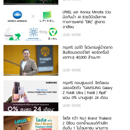
LPIXEL และ Konica Minolta ร่วม
มือกันนำ AI ช่วยวินิจฉัยภาพ
ทางการแพทย์ “EIRL” สู่ตลาด
อาเซียน
LEAD MORE
กรุงศรี ออโต้ โชว์แกร่งผู้นำตลาด
สินเชื่อมอเตอร์ไซค์ พอร์ตครึ่งปี
แรกทะลุ 40,000 ล้านบาท
LEAD MORE
กรุงศรี คอนซูมเมอร์ จัดดีลแรง
ฉลองเปิดตัว “SAMSUNG Galaxy
Z Fold8 Ultra | Fold8 | Flip8”
ผ่อน 0% นานสูงสุด 24 เดือน
LEAD MORE
โลตัส คว้า No.1 Brand Thailand
2 ปีซ้อน ตอกย้ำแบรนด์ค้าปลีก
อันดับ 1 ในใจมหาชน ผ่านการ