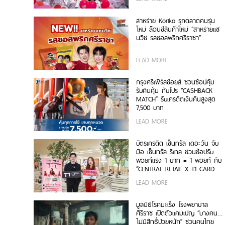
สาหร่าย Koriko รุกตลาดคนรุ่น
ใหม่ ล๊อนช์สินค้าใหม่ “สาหร่ายแซ
นวิช รสซอสพริกศรีราชา”
LEAD MORE
กรุงศรีเฟิร์สช้อยส์ ชวนช้อปคุ้ม
รับคืนคุ้ม กับโปร “CASHBACK
MATCH” รับเครดิตเงินคืนสูงสุด
7,500 บาท
LEAD MORE
บัตรเครดิต เซ็นทรัล เดอะวัน จับ
มือ เซ็นทรัล รีเทล ชวนช้อปรับ
พอยท์แรง 1 บาท = 1 พอยท์ กับ
“CENTRAL RETAIL X T1 CARD
DAY”
LEAD MORE
มูลนิธิโรคมะเร็ง โรงพยาบาล
ศิริราช เปิดตัวแคมเปญ “บางคน…
ไม่มีสิทธิ์ป่วยหนัก” ชวนคนไทย