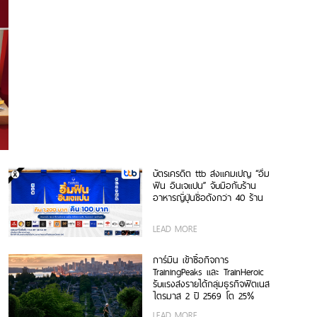
บัตรเครดิต ttb ส่งแคมเปญ “อิ่ม
ฟิน อินเจแปน” จับมือกับร้าน
อาหารญี่ปุ่นชื่อดังกว่า 40 ร้าน
LEAD MORE
การ์มิน เข้าซื้อกิจการ
TrainingPeaks และ TrainHeroic
รับแรงส่งรายได้กลุ่มธุรกิจฟิตเนส
ไตรมาส 2 ปี 2569 โต 25%
LEAD MORE