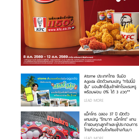
Atome ประเทศไทย จับมือ
Agoda เปิดตัวแคมเปญ “ทริปนี้มี
ลุ้น” มอบสิทธิ์ลุ้นเข้าพักโรงแรมหรู
พร้อมผ่อน 0% ได้ 3 งวด**
LEAD MORE
แม็คโคร ฉลอง 37 ปี เปิดตัว
แคมเปญ “รักมาก แม็คโคร” แทน
คำขอบคุณลูกค้าและผู้ประกอบการ
ไทยที่ร่วมเติบโตเคียงข้างกันมา
LEAD MORE