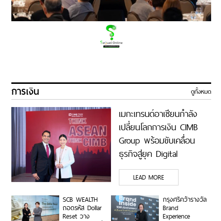
การเงิน
ดูทั้งหมด
เมกะเทรนด์อาเซียนกำลัง
เปลี่ยนโลกการเงิน CIMB
Group พร้อมขับเคลื่อน
ธุรกิจสู่ยุค Digital
Economy ด้วยทีม
LEAD MORE
Industry Specialists เชื่อม
องค์ความรู้ โอกาสทาง
SCB WEALTH
กรุงศรีคว้ารางวัล
ธุรกิจ และเครือการลงทุน
ถอดรหัส Dollar
Brand
Reset วาง
Experience
เสริมแกร่งธุรกิจ Data