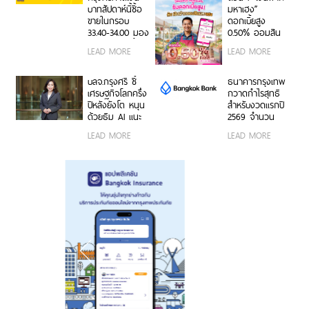
แน่นอนเศรษฐกิจ
บาทสัปดาห์นี้ซื้อ
มหาเฮง”
โลก
ขายในกรอบ
ดอกเบี้ยสูง
33.40-34.00 มอง
0.50% ออมสิน
เฟดคงดอกเบี้ย
ช่วยพ่อค้าแม่ค้า
LEAD MORE
LEAD MORE
เปลี่ยนยอดขาย
เป็นเงินออม
อัตโนมัติ
บลจ.กรุงศรี ชี้
ธนาคารกรุงเทพ
เศรษฐกิจโลกครึ่ง
กวาดกำไรสุทธิ
ปีหลังยังโต หนุน
สำหรับงวดแรกปี
ด้วยธีม AI แนะ
2569 จำนวน
กระจายพอร์ตใน
20,492 ล้านบาท
LEAD MORE
LEAD MORE
หุ้นเชิงรับเพิ่ม