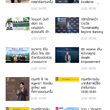
กลยุทธ์ลงทุนครึ่ง
Excellence
Center และ Supply Chain
ปีหลัง ชูหุ้น
Award ตอกย้ำ
LEAD MORE
LEAD MORE
สหรัฐฯ-ตลาดเกิด
คำมั่นสัญญา
ตอกย้ำจุดแข็ง THINK
ใหม่ผนวกบอนด์
แบรนด์ “ชีวิตง่าย
ระยะสั้น-กลาง
ASEAN, THINK CIMB
ได้ทุกวัน”
ไอแบงก์ มีมติ
กสิกรไทยคว้า
เสริมพอร์ตแกร่ง
เลือก ดร.
รางวัล
เบญจรงค์
“Sustainability
สุวรรณคีรี เข้า
Beyond Banking
ดำรงตำแหน่ง
Award” ขับ
LEAD MORE
LEAD MORE
กรรมการ
เคลื่อนภาคธุรกิจ
ธนาคาร
ไทยสู่ Net Zero
และการเติบโต
ธนาคาร ซีไอ
ttb reserve เดิน
อย่างยั่งยืน
เอ็มบี ไทย เปิด
หน้ากลยุทธ์
ตัวเครื่องมือช่วย
Wealth
วางแผนการ
Empowerment
เปลี่ยนผ่านด้าน
ผ่าน WE
LEAD MORE
LEAD MORE
สภาพภูมิอากาศ
Program สร้าง
ในงาน The
ผู้นำธุรกิจรุ่นใหม่
Cooler Earth
สานต่อความ
กรุงศรี ชี้ “AI
กรุงศรีคาดเงิน
Thailand 2026
สำเร็จครอบครัว
Agents” คือคลื่น
บาทสัปดาห์นี้ซื้อ
จากรุ่นสู่รุ่น
ลูกใหม่ เผย
ขายในกรอบ
ทิศทางลงทุนครึ่ง
33.00-33.60
หลังปี 2569 เปิด
ติดตามข้อมูลจ้าง
LEAD MORE
LEAD MORE
สูตรจัดพอร์ต
งานสหรัฐฯ
Core & Satellite
รับมือความไม่
กรุงศรีคาดเงิน
ด่วน ! “เงินฝาก