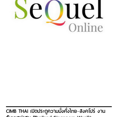
CIMB THAI เปิดประตูความมั่งคั่งไทย–สิงคโปร์ งาน