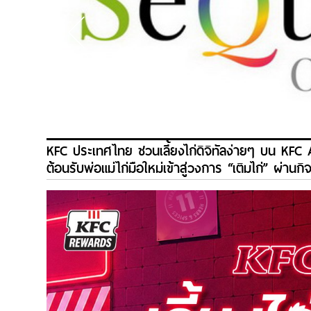
KFC ประเทศไทย ชวนเลี้ยงไก่ดิจิทัลง่ายๆ บน KFC Ap
ต้อนรับพ่อแม่ไก่มือใหม่เข้าสู่วงการ “เติมไก่” ผ่านก