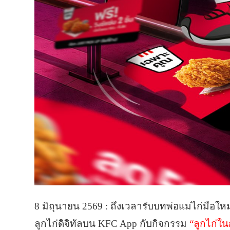
8 มิถุนายน 2569 : ถึงเวลารับบทพ่อแม่ไก่มือให
ลูกไก่ดิจิทัลบน KFC App กับกิจกรรม
“ลูกไก่ใน