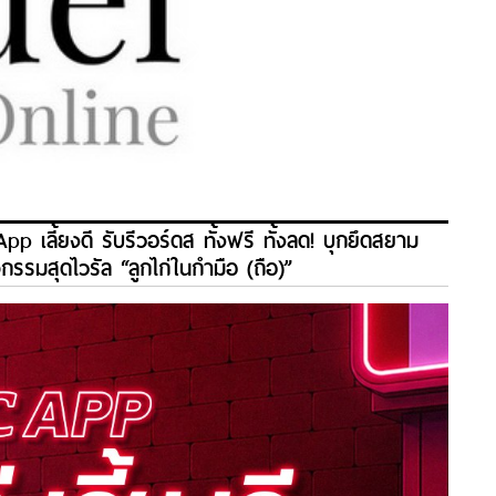
p เลี้ยงดี รับรีวอร์ดส ทั้งฟรี ทั้งลด! บุกยึดสยาม
ิจกรรมสุดไวรัล “ลูกไก่ในกำมือ (ถือ)”