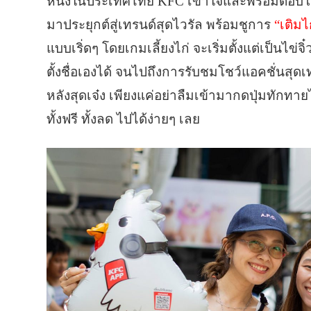
หนึ่งในประเทศไทย KFC เข้าใจและพร้อมตอบโจท
มาประยุกต์สู่เทรนด์สุดไวรัล พร้อมชูการ
“เติมไ
แบบเริ่ดๆ โดยเกมเลี้ยงไก่ จะเริ่มตั้งแต่เป็นไข่จ
ตั้งชื่อเองได้ จนไปถึงการรับชมโชว์แอคชั่นสุดเ
หลังสุดเจ๋ง เพียงแค่อย่าลืมเข้ามากดปุ่มทักทายไ
ทั้งฟรี ทั้งลด ไปได้ง่ายๆ เลย